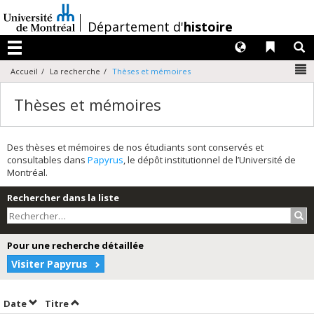
Passer
au
/
Département d'
histoire
contenu
Langues
Liens 
R
Menu
N
Accueil
La recherche
Thèses et mémoires
Thèses et mémoires
Des thèses et mémoires de nos étudiants sont conservés et
consultables dans
Papyrus
, le dépôt institutionnel de l’Université de
Montréal.
Rechercher dans la liste
Rec
Pour une recherche détaillée
Visiter Papyrus
Trier par date en ordre croissant
Trier par titre en ordre croissant
Date
Titre