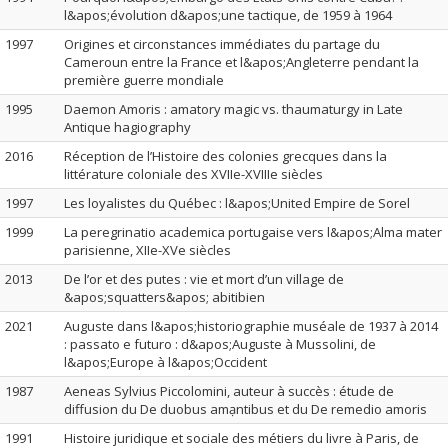
l&apos;évolution d&apos;une tactique, de 1959 à 1964
1997
Origines et circonstances immédiates du partage du
Cameroun entre la France et l&apos;Angleterre pendant la
première guerre mondiale
1995
Daemon Amoris : amatory magic vs. thaumaturgy in Late
Antique hagiography
2016
Réception de l’Histoire des colonies grecques dans la
littérature coloniale des XVIIe-XVIIIe siècles
1997
Les loyalistes du Québec : l&apos;United Empire de Sorel
1999
La peregrinatio academica portugaise vers l&apos;Alma mater
parisienne, XIIe-XVe siècles
2013
De l’or et des putes : vie et mort d’un village de
&apos;squatters&apos; abitibien
2021
Auguste dans l&apos;historiographie muséale de 1937 à 2014
: passato e futuro : d&apos;Auguste à Mussolini, de
l&apos;Europe à l&apos;Occident
1987
Aeneas Sylvius Piccolomini, auteur à succès : étude de
diffusion du De duobus amạntibus et du De remedio amoris
1991
Histoire juridique et sociale des métiers du livre à Paris, de