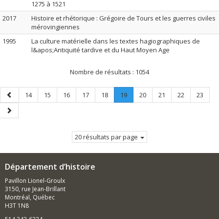
1275 à 1521
2017
Histoire et rhétorique : Grégoire de Tours et les guerres civiles
mérovingiennes
1995
La culture matérielle dans les textes hagiographiques de
l&apos;Antiquité tardive et du Haut Moyen Age
Nombre de résultats :
1054
Page
Page
Page
Page
Page
Page
Page
.
Page
Page
Page
Page
14
15
16
17
18
19
20
21
22
23
précédente
Page
Page
courante.
suivante
20 résultats par page
Département d’histoire
Pavillon Lionel-Groulx
3150, rue Jean-Brillant
Montréal, Québec
H3T 1N8