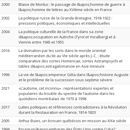
2000
Blaise de Monluc : le passage de l&apos;homme de guerre à
l&apos;homme de lettres au XVIème siècle en France
2002
La politique russe de la Grande-Bretagne, 1918-1922 :
pressions politiques, économiques et intellectuelles
2004
La politique culturelle de la France dans sa zone
d&apos;occupation en Autriche (Tyrol et Voralberg) et à
Vienne entre 1945 et 1955
2016
La divination par les sorts dans le monde oriental
méditerranéen du IIe au VIe siècle après J.-C. : étude
comparative des sortes Homericae, sortes Astrampsychi et
tables d&apos;astragalomancie en Asie mineure
1996
La vie de l&apos;empereur Géta dans l&apos;histoire Auguste
et le problème de la succession sous septime sévere
2021
«L’autisme, cet inconnu» : représentations expertes et
populaires du trouble du spectre de l’autisme dans les
quotidiens montréalais de 1970 à 1998
2017
Luttes politiques et références contradictoires à la Révolution
durant la Restauration en France, 1814-1820
2005
Arthur Buies, un écrivain québécois en mission au XIXe siècle
1994
Pourquoi l&apos;embargo des États-Unis contre Cuba? :