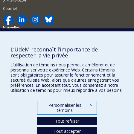
514 343-6234
Courriel
Nouvelles
Activités
Comment soutenir le Département?
L’UdeM reconnaît l’importance de
respecter la vie privée
BESOIN D'AIDE?
L’utilisation de témoins nous permet d’améliorer et de
Plan du site
personnaliser votre expérience Web. Certains témoins
Signaler une erreur
sont obligatoires pour assurer le fonctionnement et la
sécurité du site Web, alors que d’autres enregistrent vos
Accessibilité
préférences. En acceptant tout, vous consentez à notre
utilisation de témoins pour mieux répondre à vos besoins.
FACULTÉ DES ARTS ET DES SCIENCES
Nos départements et écoles
Personnaliser les
>
témoins
Nos centres d'études
Tout refuser
Nos programmes et cours
Tout accepter