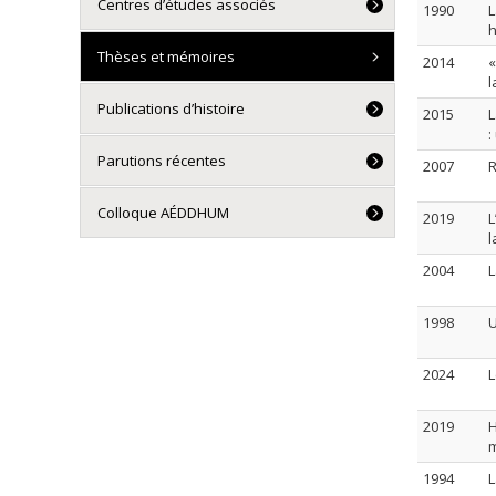
Centres d’études associés
1990
L
h
Thèses et mémoires
2014
«
l
Publications d’histoire
2015
L
:
Parutions récentes
2007
R
Colloque AÉDDHUM
2019
L
l
2004
L
1998
U
2024
L
2019
H
m
1994
L