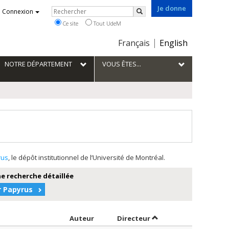
Je donne
Rechercher
Connexion
Rechercher
Ce site
Tout UdeM
Choix
Français
English
de
la
NOTRE DÉPARTEMENT
VOUS ÊTES...
langue
rus
, le dépôt institutionnel de l’Université de Montréal.
e recherche détaillée
r Papyrus
Trier par auteur en ordre croissant
par contributeur en o
Auteur
Directeur