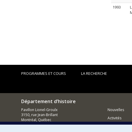
1993
L
M
PROGRAMMES ET COURS
LA RECHERCHE
Département d’histoire
Pavillon Lionel-Groulx
Nouvelles
3150, rue Jean-Brillant
Activités
Montréal, Québec
H3T 1N8
Comment so