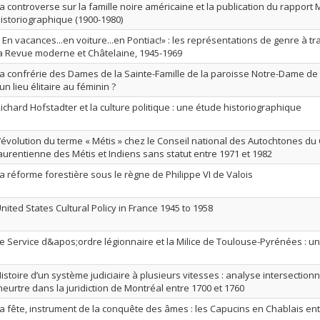
a controverse sur la famille noire américaine et la publication du rapport
istoriographique (1900-1980)
 En vacances...en voiture...en Pontiac!» : les représentations de genre à tr
a Revue moderne et Châtelaine, 1945-1969
a confrérie des Dames de la Sainte-Famille de la paroisse Notre-Dame de
 un lieu élitaire au féminin ?
ichard Hofstadter et la culture politique : une étude historiographique
’évolution du terme « Métis » chez le Conseil national des Autochtones du 
aurentienne des Métis et Indiens sans statut entre 1971 et 1982
a réforme forestière sous le règne de Philippe VI de Valois
nited States Cultural Policy in France 1945 to 1958
e Service d&apos;ordre légionnaire et la Milice de Toulouse-Pyrénées : u
istoire d’un système judiciaire à plusieurs vitesses : analyse intersection
eurtre dans la juridiction de Montréal entre 1700 et 1760
a fête, instrument de la conquête des âmes : les Capucins en Chablais ent