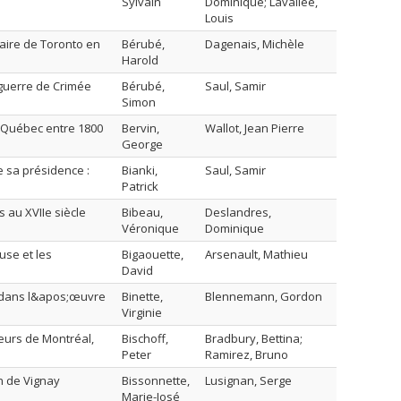
Sylvain
Dominique; Lavallee,
Louis
aire de Toronto en
Bérubé,
Dagenais, Michèle
Harold
 guerre de Crimée
Bérubé,
Saul, Samir
Simon
à Québec entre 1800
Bervin,
Wallot, Jean Pierre
George
e sa présidence :
Bianki,
Saul, Samir
Patrick
s au XVIIe siècle
Bibeau,
Deslandres,
Véronique
Dominique
use et les
Bigaouette,
Arsenault, Mathieu
David
ux dans l&apos;œuvre
Binette,
Blennemann, Gordon
Virginie
leurs de Montréal,
Bischoff,
Bradbury, Bettina;
Peter
Ramirez, Bruno
n de Vignay
Bissonnette,
Lusignan, Serge
Marie-José