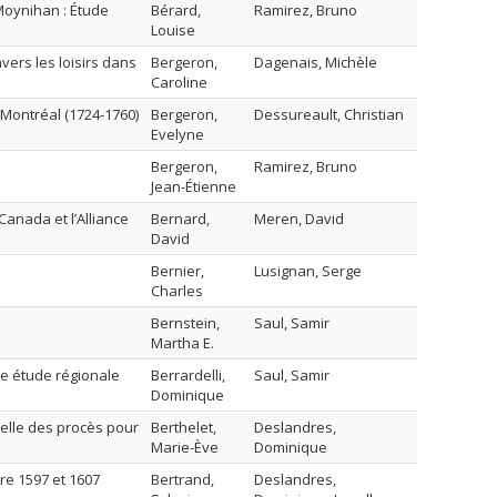
 Moynihan : Étude
Bérard,
Ramirez, Bruno
Louise
avers les loisirs dans
Bergeron,
Dagenais, Michèle
Caroline
 Montréal (1724-1760)
Bergeron,
Dessureault, Christian
Evelyne
Bergeron,
Ramirez, Bruno
Jean-Étienne
Canada et l’Alliance
Bernard,
Meren, David
David
Bernier,
Lusignan, Serge
Charles
Bernstein,
Saul, Samir
Martha E.
ne étude régionale
Berrardelli,
Saul, Samir
Dominique
nelle des procès pour
Berthelet,
Deslandres,
Marie-Ève
Dominique
re 1597 et 1607
Bertrand,
Deslandres,