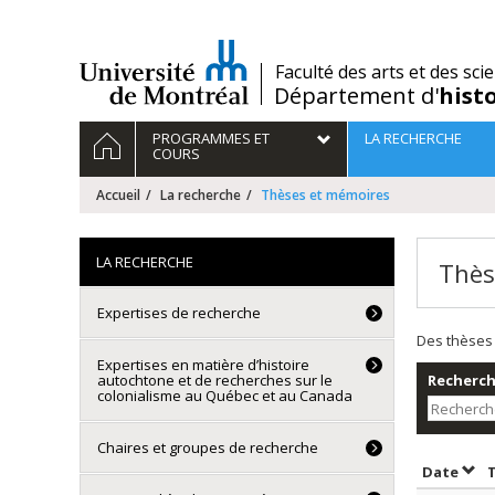
Passer
au
contenu
/
Faculté des arts et des sci
Département d'
hist
Navigation
ACCUEIL
PROGRAMMES ET
LA RECHERCHE
principale
COURS
Accueil
La recherche
Thèses et mémoires
LA RECHERCHE
Thès
Expertises de recherche
Des thèses 
Expertises en matière d’histoire
autochtone et de recherches sur le
Recherche
colonialisme au Québec et au Canada
Chaires et groupes de recherche
Trie
Date