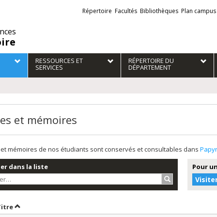
Liens
Répertoire
Facultés
Bibliothèques
Plan campus
externes
ences
oire
RESSOURCES ET
RÉPERTOIRE DU
SERVICES
DÉPARTEMENT
es et mémoires
et mémoires de nos étudiants sont conservés et consultables dans
Papy
r dans la liste
Pour un
Rechercher…
Visite
r par date en ordre croissant
Trier par titre en ordre croissant
Titre