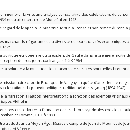
ommémorer la ville, une analyse comparative des célébrations du centen
934 et du tricentenaire de Montréal en 1942
e regard de l&apos;allié britannique sur la France et son armée durant la
es marchands-négociants et la diversité de leurs activités économiques 
t 1825
a politique européenne du président de Gaulle dans la première moitié d
erception de trois journaux français 1958-1964
e la solitude à la multitude : les maisons de retraites spirituelles bretonne
e missionnaire capucin Pacifique de Valigny, la quête d’une identité religie
anifestations du pouvoir politique traditionnel des Mi’gmaq (1894-1943)
e la narration à l&apos;interprétation : la fonction des exempla virgina
d&apos;Aldhelm
ensions et solidarité: la formation des traditions syndicales chez les mou
amilton et Toronto, 1851 à 1893
tre traducteur au Moyen Âge : l&apos;exemple de Jean de Meun et de Jea
raduisant Végèce