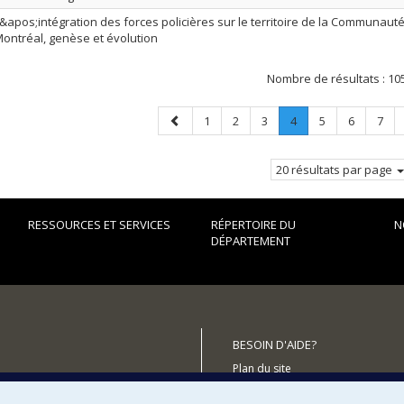
&apos;intégration des forces policières sur le territoire de la Communaut
ontréal, genèse et évolution
Nombre de résultats :
10
Page
Page
Page
Page
Page
.
Page
Page
Page
1
2
3
4
5
6
7
précédente
Page
courante.
20 résultats par page
RESSOURCES ET SERVICES
RÉPERTOIRE DU
N
DÉPARTEMENT
BESOIN D'AIDE?
Plan du site
utenir le Département?
Signaler une erreur