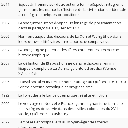
2011
&quot;Un homme sur deux est une femme&quot; : intégrer le
genre dans les manuels d’histoire de la civilisation occidentale
au collégial : quelques propositions
1987
L&apos;introduction d&apos;un langage de programmation
dans la pédagogie au Québec : LOGO
2006
Herméneutique des discours de Lu Xun et Wang Shuo dans
leurs oeuvres littéraires : une approche comparative
2007
L&apos;origine païenne des fêtes chrétiennes : recherche
historiographique
2007
La définition de l&apos;homme dans le discours féminin :
l&apos;exemple de La Donna galante ed erudita (Venise,
XVIIIe siècle)
2006
Travail social et maternité hors mariage au Québec, 1950-1970
: entre doctrine catholique et progressisme
1992
La forêt dans le Lancelot en prose : réalité et fiction
2000
Le veuvage en Nouvelle-France : genre, dynamique familiale
et stratégies de survie dans deux villes coloniales du XVIIIe
siècle, Québec et Louisbourg
2022
Templiers et hospitaliers au Moyen-Âge : des frères
d&apos;armes