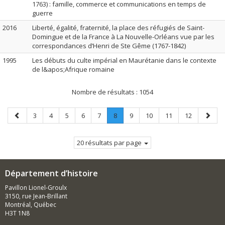
1763) : famille, commerce et communications en temps de
guerre
2016
Liberté, égalité, fraternité, la place des réfugiés de Saint-
Domingue et de la France à La Nouvelle-Orléans vue par les
correspondances d’Henri de Ste Gême (1767-1842)
1995
Les débuts du culte impérial en Maurétanie dans le contexte
de l&apos;Afrique romaine
Nombre de résultats :
1054
Page
Page
Page
Page
Page
Page
Page
.
Page
Page
Page
Page
Page
3
4
5
6
7
8
9
10
11
12
précédente
Page
suivan
courante.
20 résultats par page
Département d’histoire
Pavillon Lionel-Groulx
3150, rue Jean-Brillant
Montréal, Québec
H3T 1N8