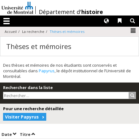
Passer
au
/
Département d'
histoire
contenu
Langues
Liens 
R
Menu
N
Accueil
La recherche
Thèses et mémoires
Thèses et mémoires
Des thèses et mémoires de nos étudiants sont conservés et
consultables dans
Papyrus
, le dépôt institutionnel de l’Université de
Montréal.
Rechercher dans la liste
Rec
Pour une recherche détaillée
Visiter Papyrus
Trier par date en ordre croissant
Trier par titre en ordre croissant
Date
Titre