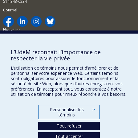
514 343-6234
Courriel
Nouvelles
Activités
Comment soutenir le Département?
L’UdeM reconnaît l’importance de
respecter la vie privée
BESOIN D'AIDE?
L’utilisation de témoins nous permet d’améliorer et de
Plan du site
personnaliser votre expérience Web. Certains témoins
Signaler une erreur
sont obligatoires pour assurer le fonctionnement et la
sécurité du site Web, alors que d’autres enregistrent vos
Accessibilité
préférences. En acceptant tout, vous consentez à notre
utilisation de témoins pour mieux répondre à vos besoins.
FACULTÉ DES ARTS ET DES SCIENCES
Nos départements et écoles
Personnaliser les
>
témoins
Nos centres d'études
Tout refuser
Nos programmes et cours
Tout accepter