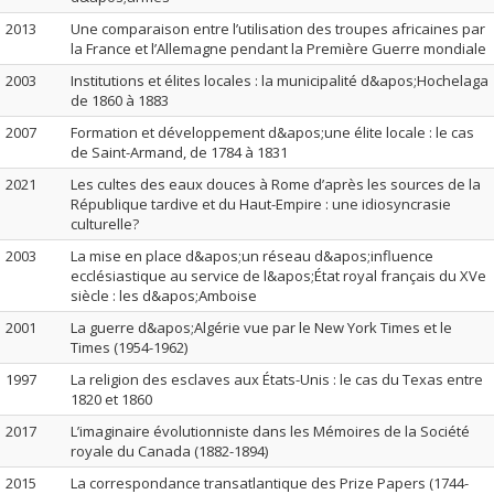
2013
Une comparaison entre l’utilisation des troupes africaines par
la France et l’Allemagne pendant la Première Guerre mondiale
2003
Institutions et élites locales : la municipalité d&apos;Hochelaga
de 1860 à 1883
2007
Formation et développement d&apos;une élite locale : le cas
de Saint-Armand, de 1784 à 1831
2021
Les cultes des eaux douces à Rome d’après les sources de la
République tardive et du Haut-Empire : une idiosyncrasie
culturelle?
2003
La mise en place d&apos;un réseau d&apos;influence
ecclésiastique au service de l&apos;État royal français du XVe
siècle : les d&apos;Amboise
2001
La guerre d&apos;Algérie vue par le New York Times et le
Times (1954-1962)
1997
La religion des esclaves aux États-Unis : le cas du Texas entre
1820 et 1860
2017
L’imaginaire évolutionniste dans les Mémoires de la Société
royale du Canada (1882-1894)
2015
La correspondance transatlantique des Prize Papers (1744-