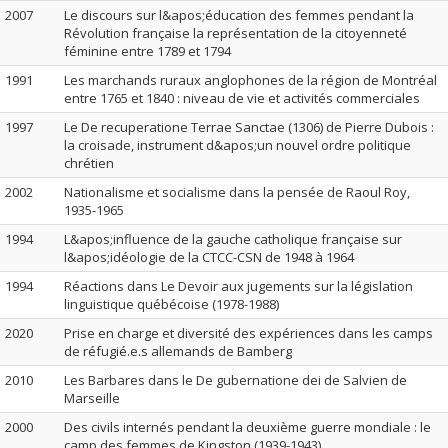
2007
Le discours sur l&apos;éducation des femmes pendant la
Révolution française la représentation de la citoyenneté
féminine entre 1789 et 1794
1991
Les marchands ruraux anglophones de la région de Montréal
entre 1765 et 1840 : niveau de vie et activités commerciales
1997
Le De recuperatione Terrae Sanctae (1306) de Pierre Dubois :
la croisade, instrument d&apos;un nouvel ordre politique
chrétien
2002
Nationalisme et socialisme dans la pensée de Raoul Roy,
1935-1965
1994
L&apos;influence de la gauche catholique française sur
l&apos;idéologie de la CTCC-CSN de 1948 à 1964
1994
Réactions dans Le Devoir aux jugements sur la législation
linguistique québécoise (1978-1988)
2020
Prise en charge et diversité des expériences dans les camps
de réfugié.e.s allemands de Bamberg
2010
Les Barbares dans le De gubernatione dei de Salvien de
Marseille
2000
Des civils internés pendant la deuxième guerre mondiale : le
camp des femmes de Kingston (1939-1943)