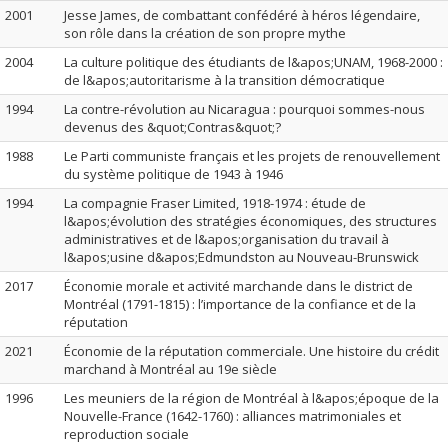
2001
Jesse James, de combattant confédéré à héros légendaire,
son rôle dans la création de son propre mythe
2004
La culture politique des étudiants de l&apos;UNAM, 1968-2000 :
de l&apos;autoritarisme à la transition démocratique
1994
La contre-révolution au Nicaragua : pourquoi sommes-nous
devenus des &quot;Contras&quot;?
1988
Le Parti communiste français et les projets de renouvellement
du système politique de 1943 à 1946
1994
La compagnie Fraser Limited, 1918-1974 : étude de
l&apos;évolution des stratégies économiques, des structures
administratives et de l&apos;organisation du travail à
l&apos;usine d&apos;Edmundston au Nouveau-Brunswick
2017
Économie morale et activité marchande dans le district de
Montréal (1791-1815) : l’importance de la confiance et de la
réputation
2021
Économie de la réputation commerciale. Une histoire du crédit
marchand à Montréal au 19e siècle
1996
Les meuniers de la région de Montréal à l&apos;époque de la
Nouvelle-France (1642-1760) : alliances matrimoniales et
reproduction sociale