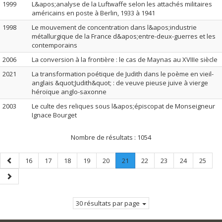
1999
L&apos;analyse de la Luftwaffe selon les attachés militaires
américains en poste à Berlin, 1933 à 1941
1998
Le mouvement de concentration dans l&apos;industrie
métallurgique de la France d&apos;entre-deux-guerres et les
contemporains
2006
La conversion à la frontière : le cas de Maynas au XVIIIe siècle
2021
La transformation poétique de Judith dans le poème en vieil-
anglais &quot;Judith&quot; : de veuve pieuse juive à vierge
héroïque anglo-saxonne
2003
Le culte des reliques sous l&apos;épiscopat de Monseigneur
Ignace Bourget
Nombre de résultats :
1054
Page
Page
Page
Page
Page
Page
Page
.
Page
Page
Page
Page
16
17
18
19
20
21
22
23
24
25
précédente
Page
Page
courante.
suivante
30 résultats par page