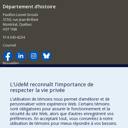
Département d’histoire
Pavillon Lionel-Groulx
3150, rue Jean-Brillant
Montréal, Québec
H3T 1N8
514 343-6234
Courriel
Nouvelles
Activités
Comment soutenir le Département?
L’UdeM reconnaît l’importance de
respecter la vie privée
BESOIN D'AIDE?
L’utilisation de témoins nous permet d’améliorer et de
Plan du site
personnaliser votre expérience Web. Certains témoins
Signaler une erreur
sont obligatoires pour assurer le fonctionnement et la
sécurité du site Web, alors que d’autres enregistrent vos
Accessibilité
préférences. En acceptant tout, vous consentez à notre
utilisation de témoins pour mieux répondre à vos besoins.
FACULTÉ DES ARTS ET DES SCIENCES