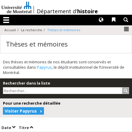
Passer
au
/
Département d'
histoire
contenu
Langues
Liens 
R
Menu
N
Accueil
La recherche
Thèses et mémoires
Thèses et mémoires
Des thèses et mémoires de nos étudiants sont conservés et
consultables dans
Papyrus
, le dépôt institutionnel de l’Université de
Montréal.
Rechercher dans la liste
Rec
Pour une recherche détaillée
Visiter Papyrus
Trier par date en ordre croissant
Trier par titre en ordre croissant
Date
Titre