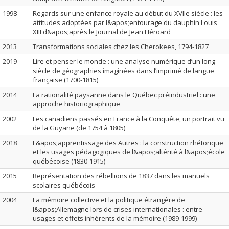
1998
Regards sur une enfance royale au début du XVIIe siècle : les
attitudes adoptées par l&apos;entourage du dauphin Louis
XIII d&apos;après le Journal de Jean Héroard
2013
Transformations sociales chez les Cherokees, 1794-1827
2019
Lire et penser le monde : une analyse numérique d’un long
siècle de géographies imaginées dans l’imprimé de langue
française (1700-1815)
2014
La rationalité paysanne dans le Québec préindustriel : une
approche historiographique
2002
Les canadiens passés en France à la Conquête, un portrait vu
de la Guyane (de 1754 à 1805)
2018
L&apos;apprentissage des Autres : la construction rhétorique
et les usages pédagogiques de l&apos;altérité à l&apos;école
québécoise (1830-1915)
2015
Représentation des rébellions de 1837 dans les manuels
scolaires québécois
2004
La mémoire collective et la politique étrangère de
l&apos;Allemagne lors de crises internationales : entre
usages et effets inhérents de la mémoire (1989-1999)