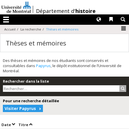
Passer
au
/
Département d'
histoire
contenu
Langues
Liens 
R
Menu
N
Accueil
La recherche
Thèses et mémoires
Thèses et mémoires
Des thèses et mémoires de nos étudiants sont conservés et
consultables dans
Papyrus
, le dépôt institutionnel de l’Université de
Montréal.
Rechercher dans la liste
Rec
Pour une recherche détaillée
Visiter Papyrus
Trier par date en ordre décroissant
Trier par titre en ordre décroissant
Date
Titre