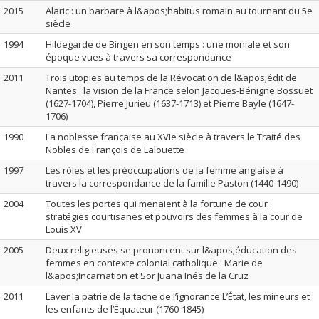
2015
Alaric : un barbare à l&apos;habitus romain au tournant du 5e
siècle
1994
Hildegarde de Bingen en son temps : une moniale et son
époque vues à travers sa correspondance
2011
Trois utopies au temps de la Révocation de l&apos;édit de
Nantes : la vision de la France selon Jacques-Bénigne Bossuet
(1627-1704), Pierre Jurieu (1637-1713) et Pierre Bayle (1647-
1706)
1990
La noblesse française au XVIe siècle à travers le Traité des
Nobles de François de Lalouette
1997
Les rôles et les préoccupations de la femme anglaise à
travers la correspondance de la famille Paston (1440-1490)
2004
Toutes les portes qui menaient à la fortune de cour :
stratégies courtisanes et pouvoirs des femmes à la cour de
Louis XV
2005
Deux religieuses se prononcent sur l&apos;éducation des
femmes en contexte colonial catholique : Marie de
l&apos;Incarnation et Sor Juana Inés de la Cruz
2011
Laver la patrie de la tache de l’ignorance L’État, les mineurs et
les enfants de l’Équateur (1760-1845)