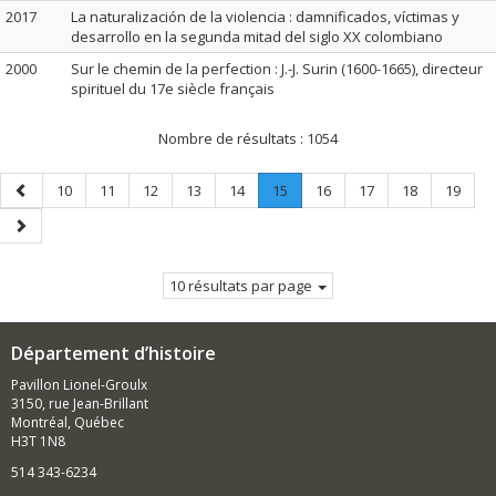
2017
La naturalización de la violencia : damnificados, víctimas y
desarrollo en la segunda mitad del siglo XX colombiano
2000
Sur le chemin de la perfection : J.-J. Surin (1600-1665), directeur
spirituel du 17e siècle français
Nombre de résultats :
1054
Page
Page
Page
Page
Page
Page
Page
.
Page
Page
Page
Page
10
11
12
13
14
15
16
17
18
19
précédente
Page
Page
courante.
suivante
10 résultats par page
Département d’histoire
Pavillon Lionel-Groulx
3150, rue Jean-Brillant
Montréal, Québec
H3T 1N8
514 343-6234