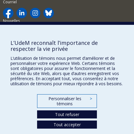
Courriel
Nouvelles
Activités
Comment soutenir le Département?
L’UdeM reconnaît l’importance de
respecter la vie privée
BESOIN D'AIDE?
L’utilisation de témoins nous permet d’améliorer et de
Plan du site
personnaliser votre expérience Web. Certains témoins
Signaler une erreur
sont obligatoires pour assurer le fonctionnement et la
sécurité du site Web, alors que d’autres enregistrent vos
Accessibilité
préférences. En acceptant tout, vous consentez à notre
utilisation de témoins pour mieux répondre à vos besoins.
FACULTÉ DES ARTS ET DES SCIENCES
Nos départements et écoles
Personnaliser les
>
témoins
Nos centres d'études
Tout refuser
Nos programmes et cours
Tout accepter