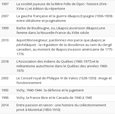
1997
La société joyeuse de la Mère Folle de Dijon : histoire (XVe-
XViie s.) et édition du répertoire
2007
La gauche française et la guerre d&apos;Espagne (1936-1939) :
entre idéalisme et pragmatisme
1999
Barbe de Boullougne, ou, L&apos;ascension d&apos;une
femme dans la Nouvelle-France du XVIIe siècle
2010
&quot;Monseigneur, pardonnez-moi parce que j&apos;ai
péché&quot; : la régulation de la dissidence au sein du clergé
canadien, au moment de l&apos;invasion américaine de 1775-
1776
2018
L’Association des Indiens du Québec (1965-1977) et le
militantisme autochtone dans le Québec des années 1960-
1970
2003
Le Conseil royal de Philippe VI de Valois (1328-1350) : image et
fonctionnement
1993
Vichy, 1940-1944 : la défense et le jugement
1996
Vichy, la France libre et le Canada de 1940 à 1945
2014
Entre passion et raison : une histoire du collectionnement
privé à Montréal (1850-1910)