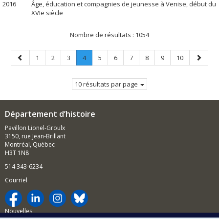
2016
Âge, éducation et compagnies de jeunesse à Venise, début du
XVIe siècle
Nombre de résultats :
1054
Page
Page
Page
Page
Page
.
Page
Page
Page
Page
Page
Page
Page
1
2
3
4
5
6
7
8
9
10
précédente
Page
suivant
courante.
10 résultats par page
Département d’histoire
Pavillon Lionel-Groulx
3150, rue Jean-Brillant
Montréal, Québec
H3T 1N8
514 343-6234
Courriel
Nouvelles