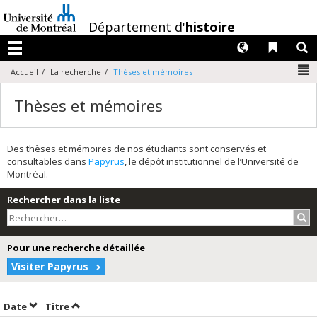
Passer
au
/
Département d'
histoire
contenu
Langues
Liens 
R
Menu
N
Accueil
La recherche
Thèses et mémoires
Thèses et mémoires
Des thèses et mémoires de nos étudiants sont conservés et
consultables dans
Papyrus
, le dépôt institutionnel de l’Université de
Montréal.
Rechercher dans la liste
Rec
Pour une recherche détaillée
Visiter Papyrus
Trier par date en ordre décroissant
Trier par titre en ordre décroissant
Date
Titre