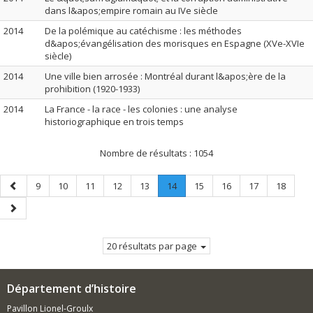
dans l&apos;empire romain au IVe siècle
2014
De la polémique au catéchisme : les méthodes
d&apos;évangélisation des morisques en Espagne (XVe-XVIe
siècle)
2014
Une ville bien arrosée : Montréal durant l&apos;ère de la
prohibition (1920-1933)
2014
La France - la race - les colonies : une analyse
historiographique en trois temps
Nombre de résultats :
1054
Page
Page
Page
Page
Page
Page
Page
.
Page
Page
Page
Page
9
10
11
12
13
14
15
16
17
18
précédente
Page
Page
courante.
suivante
20 résultats par page
Département d’histoire
Pavillon Lionel-Groulx