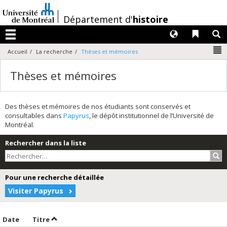
Passer
au
/
Département d'
histoire
contenu
Langues
Liens 
R
Menu
N
Accueil
La recherche
Thèses et mémoires
Thèses et mémoires
Des thèses et mémoires de nos étudiants sont conservés et
consultables dans
Papyrus
, le dépôt institutionnel de l’Université de
Montréal.
Rechercher dans la liste
Rec
Pour une recherche détaillée
Visiter Papyrus
Trier par date en ordre croissant
Trier par titre en ordre croissant
Date
Titre