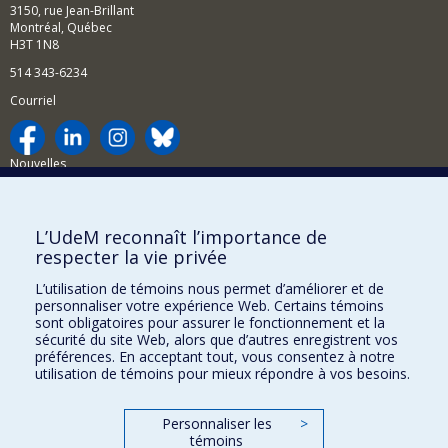
3150, rue Jean-Brillant
Montréal, Québec
H3T 1N8
514 343-6234
Courriel
Nouvelles
Activités
Comment soutenir le Département?
L’UdeM reconnaît l’importance de
respecter la vie privée
BESOIN D'AIDE?
L’utilisation de témoins nous permet d’améliorer et de
Plan du site
personnaliser votre expérience Web. Certains témoins
Signaler une erreur
sont obligatoires pour assurer le fonctionnement et la
sécurité du site Web, alors que d’autres enregistrent vos
Accessibilité
préférences. En acceptant tout, vous consentez à notre
utilisation de témoins pour mieux répondre à vos besoins.
FACULTÉ DES ARTS ET DES SCIENCES
Nos départements et écoles
Personnaliser les
>
témoins
Nos centres d'études