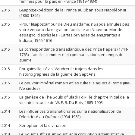
femmes pour la paix en France (1919-1934)
2015
L&apos;expédition de la France au Liban sous Napoléon III
(1860-1861)
2015
«Pour l&apos;amour de Dieu madame, n&apos;annulez pas
votre venue!» : la migration familiale au Nouveau Monde
espagnol d’après les «Cartas privadas de emigrantes a
Indias», 1540-1616
2015
La correspondance transatlantique des Prize Papers (1744-
1763) : famille, commerce et communications en temps de
guerre
2015
Bougainville, Lévis, Vaudreuil : trajets dans les
historiographies de la guerre de Sept Ans
2015
Le pouvoir impérial romain et les cultes isiaques à Rome (IIIe-
IVe siècles)
2015
La genèse de The Souls of Black Folk : le chapitre initial de la
vie intellectuelle de W. E. B. Du Bois, 1885-1903
2014
Les influences transnationales sur la nationalisation de
l’électricité au Québec (1934-1963)
2014
Xénophon et la divination
2014
Le &quot;suffragium&quot; et la corruption administrative