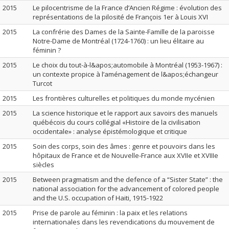
2015
Le pilocentrisme de la France d’Ancien Régime : évolution des
représentations de la pilosité de François 1er à Louis XVI
2015
La confrérie des Dames de la Sainte-Famille de la paroisse
Notre-Dame de Montréal (1724-1760) : un lieu élitaire au
féminin ?
2015
Le choix du tout-à-l&apos;automobile à Montréal (1953-1967) :
un contexte propice à l’aménagement de l&apos;échangeur
Turcot
2015
Les frontières culturelles et politiques du monde mycénien
2015
La science historique et le rapport aux savoirs des manuels
québécois du cours collégial «Histoire de la civilisation
occidentale» : analyse épistémologique et critique
2015
Soin des corps, soin des âmes : genre et pouvoirs dans les
hôpitaux de France et de Nouvelle-France aux XVIIe et XVIIIe
siècles
2015
Between pragmatism and the defence of a “Sister State” : the
national association for the advancement of colored people
and the U.S. occupation of Haiti, 1915-1922
2015
Prise de parole au féminin : la paix et les relations
internationales dans les revendications du mouvement de