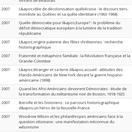
Vincent de Beauvais
2007
L&apos;idée de décolonisation québécoise : le discours tiers-
mondiste au Québec et sa quête identitaire (1963-1968)
2007
Quelle démocratie pour l&apos;Europe? : le problème du
déficit démocratique européen à la lumière de la tradition
républicaine
2007
L&apos;origine païenne des fêtes chrétiennes : recherche
historiographique
2007
Fraternité et métaphore familiale : la Révolution française et la
Grande-Colombie
2007
L&apos;étranger et sa terre d&apos;accueil : attitudes des
Irlando-Américains de New York devant la guerre hispano-
américaine (1898)
2007
Quand les Afro-Américains devinrent Démocrates : étude de
la transformation du militantisme noir de Boston, 1918-1925
2007
Iberville et les historiens : Le parcours historiographique
d&apos;un héros de la Nouvelle-France
2007
Woodrow Wilson et les philanthropes américains face à la
question ottomane : une manifestation méconnue du
wilsonisme