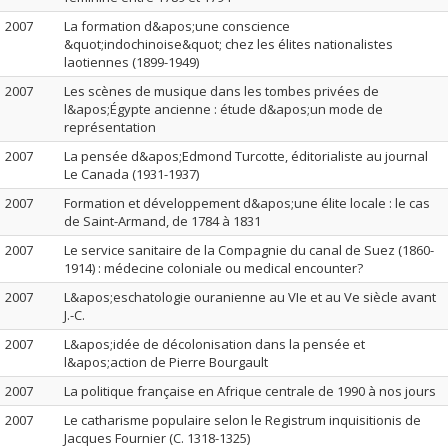
2007
La formation d&apos;une conscience
&quot;indochinoise&quot; chez les élites nationalistes
laotiennes (1899-1949)
2007
Les scènes de musique dans les tombes privées de
l&apos;Égypte ancienne : étude d&apos;un mode de
représentation
2007
La pensée d&apos;Edmond Turcotte, éditorialiste au journal
Le Canada (1931-1937)
2007
Formation et développement d&apos;une élite locale : le cas
de Saint-Armand, de 1784 à 1831
2007
Le service sanitaire de la Compagnie du canal de Suez (1860-
1914) : médecine coloniale ou medical encounter?
2007
L&apos;eschatologie ouranienne au VIe et au Ve siècle avant
J.-C.
2007
L&apos;idée de décolonisation dans la pensée et
l&apos;action de Pierre Bourgault
2007
La politique française en Afrique centrale de 1990 à nos jours
2007
Le catharisme populaire selon le Registrum inquisitionis de
Jacques Fournier (C. 1318-1325)