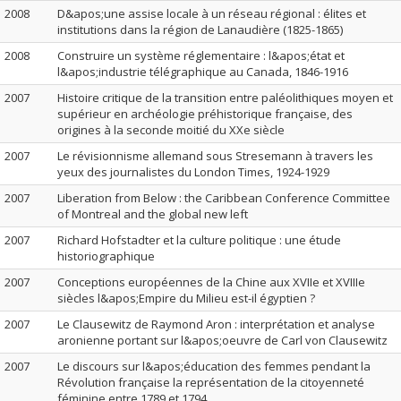
2008
D&apos;une assise locale à un réseau régional : élites et
institutions dans la région de Lanaudière (1825-1865)
2008
Construire un système réglementaire : l&apos;état et
l&apos;industrie télégraphique au Canada, 1846-1916
2007
Histoire critique de la transition entre paléolithiques moyen et
supérieur en archéologie préhistorique française, des
origines à la seconde moitié du XXe siècle
2007
Le révisionnisme allemand sous Stresemann à travers les
yeux des journalistes du London Times, 1924-1929
2007
Liberation from Below : the Caribbean Conference Committee
of Montreal and the global new left
2007
Richard Hofstadter et la culture politique : une étude
historiographique
2007
Conceptions européennes de la Chine aux XVIIe et XVIIIe
siècles l&apos;Empire du Milieu est-il égyptien ?
2007
Le Clausewitz de Raymond Aron : interprétation et analyse
aronienne portant sur l&apos;oeuvre de Carl von Clausewitz
2007
Le discours sur l&apos;éducation des femmes pendant la
Révolution française la représentation de la citoyenneté
féminine entre 1789 et 1794