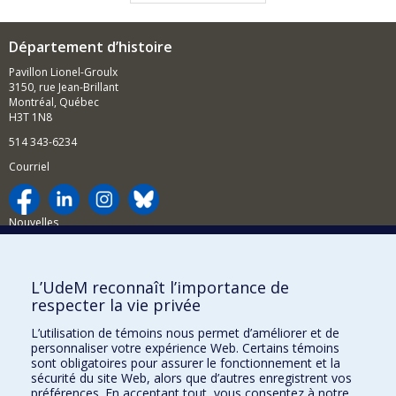
Département d’histoire
Pavillon Lionel-Groulx
3150, rue Jean-Brillant
Montréal, Québec
H3T 1N8
514 343-6234
Courriel
Nouvelles
Activités
Comment soutenir le Département?
L’UdeM reconnaît l’importance de
respecter la vie privée
BESOIN D'AIDE?
L’utilisation de témoins nous permet d’améliorer et de
Plan du site
personnaliser votre expérience Web. Certains témoins
Signaler une erreur
sont obligatoires pour assurer le fonctionnement et la
sécurité du site Web, alors que d’autres enregistrent vos
Accessibilité
préférences. En acceptant tout, vous consentez à notre