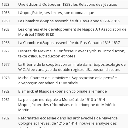
1953
Une édition à Québec en 1858 : les Relations des Jésuites
1956
L&apos;Estrie, ses limites, son onomastique
1960
La Chambre d&apos;assemblée du Bas-Canada 1792-1815
1963
Les origines et le développement de l&apos;Art Association de
Montréal (1860-1912)
1966
La Chambre d&apos;assemblée du Bas-Canada 1815-1837
1972
Dispute de Maxime le Confesseur avec Pyrrhus : introduction,
texte critique, traduction et notes
1977
La théorie de la coopération animale dans l&apos;écologie de
W.C. Allee : analyse du double registre d&apos;un discours
1978
Michel Chartier de Lotbinière : l&apos;action et la pensée
d&apos;un canadien du 18e siècle
1982
Bismarck et l&apos;expansion coloniale allemande
1982
La politique municipale à Montréal, de 1910 à 1914 :
l&apos;échec des réformistes et le triomphe de Médéric
Martin
1982
Reformateo ecclesiae dans les archevêchés de Mayence,
Cologne et Trèves, de 1215 à 1414 : nouvelle analyse des