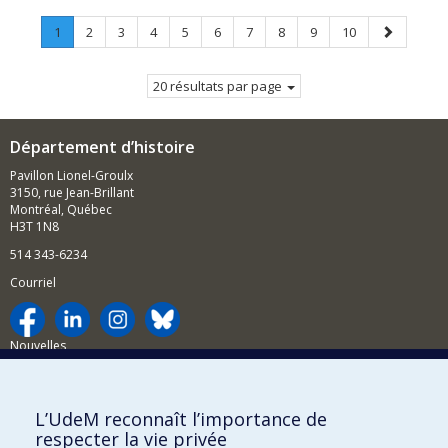
Page
.
Page
Page
Page
Page
Page
Page
Page
Page
Page
Page
1
2
3
4
5
6
7
8
9
10
Page
suivante
courante.
20 résultats par page
Département d’histoire
Pavillon Lionel-Groulx
3150, rue Jean-Brillant
Montréal, Québec
H3T 1N8
514 343-6234
Courriel
Nouvelles
Activités
Comment soutenir le Département?
L’UdeM reconnaît l’importance de
respecter la vie privée
BESOIN D'AIDE?