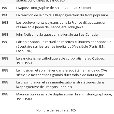
statuts conciliaires et synodaux
1982
L&apos;iconographie de Sainte Anne au Québec
1983
La réaction de la droite à l&apos;élection du front populaire
1983
Les soulèvements paysans dans la France d&apos;ancien
régime et le Japon de l&apos;ère Tokugawa
1983
John Neilson et la question nationale au Bas-Canada
1983
Edition d&apos;un recueil de recettes culinaires et d&apos;un
réceptaire sur les greffes inédits du XVe siècle (Paris, B.N.
Latin 6707)
1983
Le syndicalisme catholique et le corporatisme au Québec,
1931-1950
1983
Le musicien et son métier dans la société flamande du XVe
siècle : le mécènat des grands-ducs Valois de Bourgogne
1983
La dissimulation et ses manifestations stratégiques dans
l&apos;oeuvre de François Rabelais
1983
Maurice Duplessis et le duplessisme : bilan historiographique,
1959-1980
Nombre de résultats :
1054