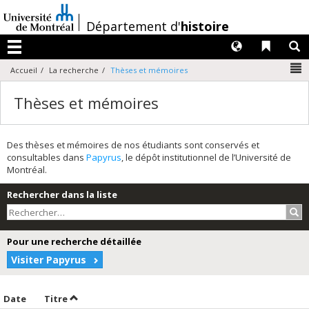
Passer
au
/
Département d'
histoire
contenu
Langues
Liens 
R
Menu
N
Accueil
La recherche
Thèses et mémoires
Thèses et mémoires
Des thèses et mémoires de nos étudiants sont conservés et
consultables dans
Papyrus
, le dépôt institutionnel de l’Université de
Montréal.
Rechercher dans la liste
Rec
Pour une recherche détaillée
Visiter Papyrus
Trier par date en ordre décroissant
Trier par titre en ordre décroissant
Date
Titre