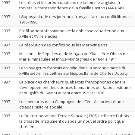
1997
Les rôles et les préoccupations de la femme anglaise à
travers la correspondance de la famille Paston (1440-1490)
1997
L&apos;attitude des journaux français face au conflit libanais
1975-1990
1997
Profil socioprofessionnel de la noblesse canadienne aux
XVIIe et XVIIIe siècles
1997
La résolution des conflits sous les Mérovingiens
1997
Missions de Sept-Îles et de Mingan au XIXe siècle Oblats de
Marie Immaculée et Innus-Montagnais de 1844 à 1911
1997
Les voyageurs français en Italie dans la seconde moitié du
XVIIIe siècle : les Lettres sur l&apos;Italie de Charles Dupaty
1997
La place des chercheurs québécois francophones dans le
développement des sciences biomarines de l&apos;estuaire
et du golfe du Saint-Laurent entre 1920 et 1978
1997
Les membres de la Compagnie des Cent-Associés : étude
d&apos;histoire sociale
1997
Le De recuperatione Terrae Sanctae (1306) de Pierre Dubois :
la croisade, instrument d&apos;un nouvel ordre politique
chrétien