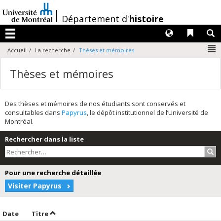
Passer
au
/
Département d'
histoire
contenu
Langues
Liens 
R
Menu
N
Accueil
La recherche
Thèses et mémoires
Thèses et mémoires
Des thèses et mémoires de nos étudiants sont conservés et
consultables dans
Papyrus
, le dépôt institutionnel de l’Université de
Montréal.
Rechercher dans la liste
Rec
Pour une recherche détaillée
Visiter Papyrus
Trier par date en ordre décroissant
Trier par titre en ordre décroissant
Date
Titre