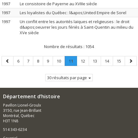
1997
Le consistoire de Payerne au XVIIIe siècle
1997
Les loyalistes du Québec : l&apos;United Empire de Sorel
1997
Un conflit entre les autorités laïques et religieuses : le droit
d&apos;oeuvrer les jours fériés à Saint-Quentin au milieu du
XVe siècle
Nombre de résultats :
1054
Page
Page
Page
Page
Page
Page
Page
.
Page
Page
Page
Page
Page
6
7
8
9
10
11
12
13
14
15
précédente
Page
suiv
courante.
30 résultats par page
Département d’histoire
Pavillon Lionel-Groulx
3150, rue Jean-Brillant
Montréal, Québec
H3T 1N8
514 343-6234