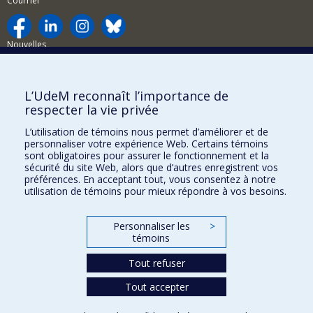
Courriel
Nouvelles
Activités
Comment soutenir le Département?
L’UdeM reconnaît l’importance de
respecter la vie privée
BESOIN D'AIDE?
L’utilisation de témoins nous permet d’améliorer et de
Plan du site
personnaliser votre expérience Web. Certains témoins
Signaler une erreur
sont obligatoires pour assurer le fonctionnement et la
sécurité du site Web, alors que d’autres enregistrent vos
Accessibilité
préférences. En acceptant tout, vous consentez à notre
utilisation de témoins pour mieux répondre à vos besoins.
FACULTÉ DES ARTS ET DES SCIENCES
Nos départements et écoles
Personnaliser les
>
témoins
Nos centres d'études
Tout refuser
Nos programmes et cours
Tout accepter
Confidentialité