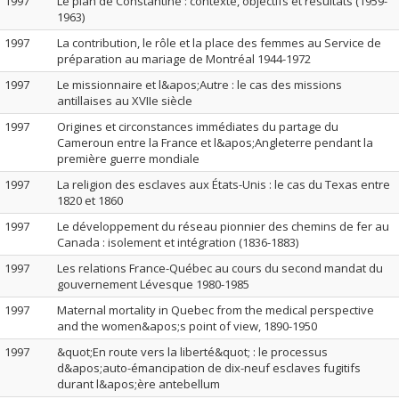
1997
Le plan de Constantine : contexte, objectifs et résultats (1959-
1963)
1997
La contribution, le rôle et la place des femmes au Service de
préparation au mariage de Montréal 1944-1972
1997
Le missionnaire et l&apos;Autre : le cas des missions
antillaises au XVIIe siècle
1997
Origines et circonstances immédiates du partage du
Cameroun entre la France et l&apos;Angleterre pendant la
première guerre mondiale
1997
La religion des esclaves aux États-Unis : le cas du Texas entre
1820 et 1860
1997
Le développement du réseau pionnier des chemins de fer au
Canada : isolement et intégration (1836-1883)
1997
Les relations France-Québec au cours du second mandat du
gouvernement Lévesque 1980-1985
1997
Maternal mortality in Quebec from the medical perspective
and the women&apos;s point of view, 1890-1950
1997
&quot;En route vers la liberté&quot; : le processus
d&apos;auto-émancipation de dix-neuf esclaves fugitifs
durant l&apos;ère antebellum