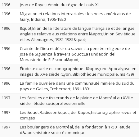
1996
Jean de Roye, témoin du règne de Louis XI
1996
Migration et relations interraciales : les noirs américains de
Gary, Indiana, 1906-1920
1996
&quot;Bilan de la littérature de langue française et de langue
anglaise relative aux relations entre l&apos;Union Soviétique
et les Allemagnes, 1982-1985&quot;
1996
Crainte de Dieu et désir du savoir : la pensée religieuse de
José de Sigüenza à travers &quot;La Fundación del
Monasterio de El Escorial&quot;
1996
Étude textuelle et iconographique d&apos;une Apocalypse en
images du XVe siècle (Lyon, Bibliothèque municipale, ms 439)
1996
La famille ouvrière dans une communauté minière du sud du
pays de Galles, Treherbert, 1861-1891
1997
Les familles de tisserands de la plaine de Montréal au XVIIIe
siècle : étude socioprofessionnelle
1997
Les &quot;Radisson&quot; de l&apos;historiographie revus et
corrigés
1997
Les boulangers de Montréal, de la fondation à 1750 : étude
d&apos;histoire socio-économique