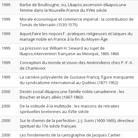
1999
Barbe de Boullougne, ou, L&apos;ascension d&apos;une
femme dans la Nouvelle-France du XVIIe siècle
1999
Morale économique et commerce impérial : la contribution de
Tomás de Mercado (1530-1575)
1999
&quot;Faire les nopcesℓ : pratiques religieuses et laïques du
mariage noble en France à la fin du Moyen-Âge
1999
La pression sur William H. Seward au sujet de
l&apos;intervention française au Mexique, 1865-1866
1999
Conception du monde et vision des Amérindiens chez P.-F.-X.
de Charlevoix
1999
La carrière polyvalente de Gustave Francq, figure marquante
du syndicalisme international au Québec (1871-1952)
2000
Destin social d&apos;une famille noble canadienne : les
Boucher et leurs alliés (1667-1863)
2000
De la solitude à la multitude : les maisons de retraites
spirituelles bretonnes au XVIIe siècle
2000
Sur le chemin de la perfection : J.-J. Surin (1600-1665), directeur
spirituel du 17e siècle français
2000
Les fondements de la cartographie de Jacques Cartier :