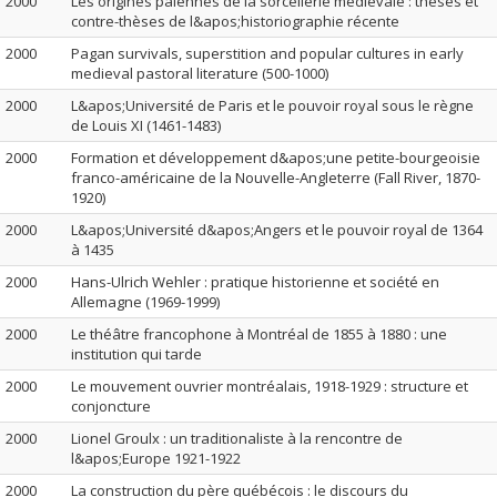
2000
Les origines païennes de la sorcellerie médiévale : thèses et
contre-thèses de l&apos;historiographie récente
2000
Pagan survivals, superstition and popular cultures in early
medieval pastoral literature (500-1000)
2000
L&apos;Université de Paris et le pouvoir royal sous le règne
de Louis XI (1461-1483)
2000
Formation et développement d&apos;une petite-bourgeoisie
franco-américaine de la Nouvelle-Angleterre (Fall River, 1870-
1920)
2000
L&apos;Université d&apos;Angers et le pouvoir royal de 1364
à 1435
2000
Hans-Ulrich Wehler : pratique historienne et société en
Allemagne (1969-1999)
2000
Le théâtre francophone à Montréal de 1855 à 1880 : une
institution qui tarde
2000
Le mouvement ouvrier montréalais, 1918-1929 : structure et
conjoncture
2000
Lionel Groulx : un traditionaliste à la rencontre de
l&apos;Europe 1921-1922
2000
La construction du père québécois : le discours du