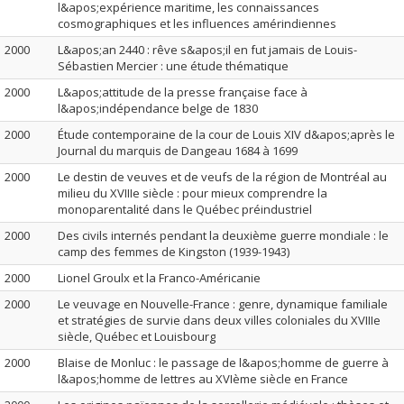
l&apos;expérience maritime, les connaissances
cosmographiques et les influences amérindiennes
2000
L&apos;an 2440 : rêve s&apos;il en fut jamais de Louis-
Sébastien Mercier : une étude thématique
2000
L&apos;attitude de la presse française face à
l&apos;indépendance belge de 1830
2000
Étude contemporaine de la cour de Louis XIV d&apos;après le
Journal du marquis de Dangeau 1684 à 1699
2000
Le destin de veuves et de veufs de la région de Montréal au
milieu du XVIIIe siècle : pour mieux comprendre la
monoparentalité dans le Québec préindustriel
2000
Des civils internés pendant la deuxième guerre mondiale : le
camp des femmes de Kingston (1939-1943)
2000
Lionel Groulx et la Franco-Américanie
2000
Le veuvage en Nouvelle-France : genre, dynamique familiale
et stratégies de survie dans deux villes coloniales du XVIIIe
siècle, Québec et Louisbourg
2000
Blaise de Monluc : le passage de l&apos;homme de guerre à
l&apos;homme de lettres au XVIème siècle en France