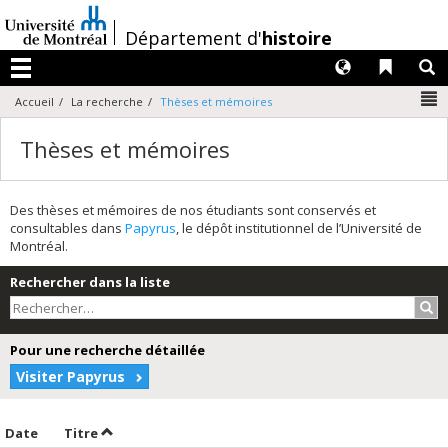
Passer
au
/
Département d'
histoire
contenu
Langues
Liens 
R
Menu
N
Accueil
La recherche
Thèses et mémoires
Thèses et mémoires
Des thèses et mémoires de nos étudiants sont conservés et
consultables dans
Papyrus
, le dépôt institutionnel de l’Université de
Montréal.
Rechercher dans la liste
Rec
Pour une recherche détaillée
Visiter Papyrus
Trier par date en ordre décroissant
Trier par titre en ordre décroissant
Date
Titre