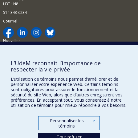
H3T 1N8
514 343-6234
Courriel
Nouvelles
Activités
Comment soutenir le Département?
L’UdeM reconnaît l’importance de
respecter la vie privée
BESOIN D'AIDE?
L’utilisation de témoins nous permet d’améliorer et de
Plan du site
personnaliser votre expérience Web. Certains témoins
Signaler une erreur
sont obligatoires pour assurer le fonctionnement et la
sécurité du site Web, alors que d’autres enregistrent vos
Accessibilité
préférences. En acceptant tout, vous consentez à notre
utilisation de témoins pour mieux répondre à vos besoins.
FACULTÉ DES ARTS ET DES SCIENCES
Nos départements et écoles
Personnaliser les
>
témoins
Nos centres d'études
Tout refuser
Nos programmes et cours