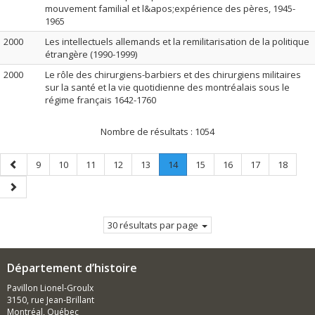
mouvement familial et l&apos;expérience des pères, 1945-
1965
2000
Les intellectuels allemands et la remilitarisation de la politique
étrangère (1990-1999)
2000
Le rôle des chirurgiens-barbiers et des chirurgiens militaires
sur la santé et la vie quotidienne des montréalais sous le
régime français 1642-1760
Nombre de résultats :
1054
Page
Page
Page
Page
Page
Page
Page
.
Page
Page
Page
Page
9
10
11
12
13
14
15
16
17
18
précédente
Page
Page
courante.
suivante
30 résultats par page
Département d’histoire
Pavillon Lionel-Groulx
3150, rue Jean-Brillant
Montréal, Québec