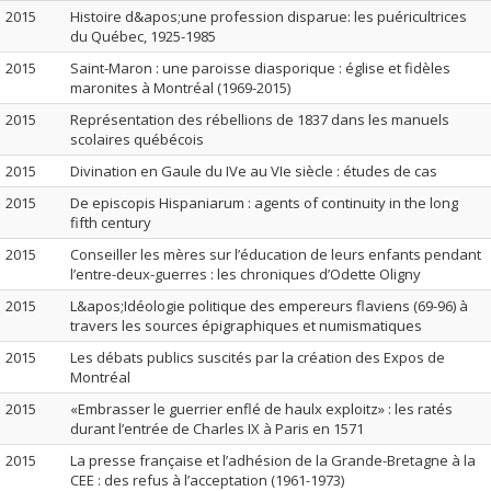
2015
Histoire d&apos;une profession disparue: les puéricultrices
du Québec, 1925-1985
2015
Saint-Maron : une paroisse diasporique : église et fidèles
maronites à Montréal (1969-2015)
2015
Représentation des rébellions de 1837 dans les manuels
scolaires québécois
2015
Divination en Gaule du IVe au VIe siècle : études de cas
2015
De episcopis Hispaniarum : agents of continuity in the long
fifth century
2015
Conseiller les mères sur l’éducation de leurs enfants pendant
l’entre-deux-guerres : les chroniques d’Odette Oligny
2015
L&apos;Idéologie politique des empereurs flaviens (69-96) à
travers les sources épigraphiques et numismatiques
2015
Les débats publics suscités par la création des Expos de
Montréal
2015
«Embrasser le guerrier enflé de haulx exploitz» : les ratés
durant l’entrée de Charles IX à Paris en 1571
2015
La presse française et l’adhésion de la Grande-Bretagne à la
CEE : des refus à l’acceptation (1961-1973)