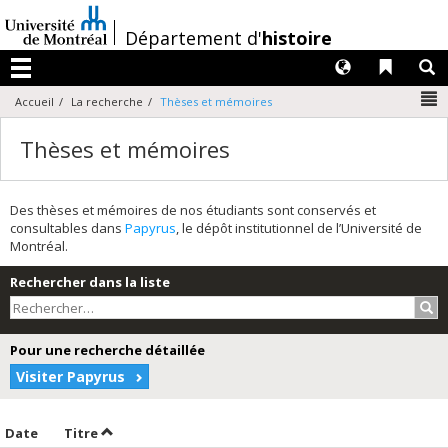
Passer
au
/
Département d'
histoire
contenu
Langues
Liens 
R
Menu
N
Accueil
La recherche
Thèses et mémoires
Thèses et mémoires
Des thèses et mémoires de nos étudiants sont conservés et
consultables dans
Papyrus
, le dépôt institutionnel de l’Université de
Montréal.
Rechercher dans la liste
Rec
Pour une recherche détaillée
Visiter Papyrus
Trier par date en ordre décroissant
Trier par titre en ordre décroissant
Date
Titre