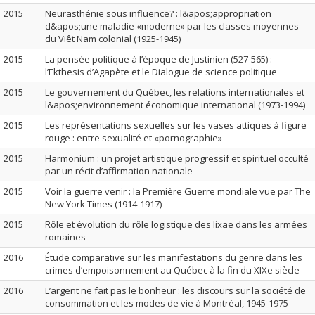
2015
Neurasthénie sous influence? : l&apos;appropriation
d&apos;une maladie «moderne» par les classes moyennes
du Viêt Nam colonial (1925-1945)
2015
La pensée politique à l’époque de Justinien (527-565) :
l’Ekthesis d’Agapète et le Dialogue de science politique
2015
Le gouvernement du Québec, les relations internationales et
l&apos;environnement économique international (1973-1994)
2015
Les représentations sexuelles sur les vases attiques à figure
rouge : entre sexualité et «pornographie»
2015
Harmonium : un projet artistique progressif et spirituel occulté
par un récit d’affirmation nationale
2015
Voir la guerre venir : la Première Guerre mondiale vue par The
New York Times (1914-1917)
2015
Rôle et évolution du rôle logistique des lixae dans les armées
romaines
2016
Étude comparative sur les manifestations du genre dans les
crimes d’empoisonnement au Québec à la fin du XIXe siècle
2016
L’argent ne fait pas le bonheur : les discours sur la société de
consommation et les modes de vie à Montréal, 1945-1975