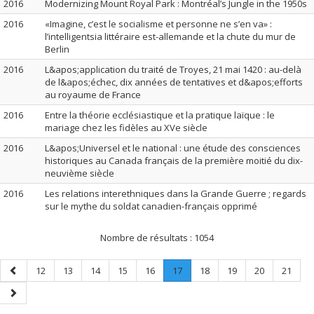
2016
Modernizing Mount Royal Park : Montréal’s Jungle in the 1950s
2016
«Imagine, c’est le socialisme et personne ne s’en va» :
l’intelligentsia littéraire est-allemande et la chute du mur de
Berlin
2016
L&apos;application du traité de Troyes, 21 mai 1420 : au-delà
de l&apos;échec, dix années de tentatives et d&apos;efforts
au royaume de France
2016
Entre la théorie ecclésiastique et la pratique laïque : le
mariage chez les fidèles au XVe siècle
2016
L&apos;Universel et le national : une étude des consciences
historiques au Canada français de la première moitié du dix-
neuvième siècle
2016
Les relations interethniques dans la Grande Guerre ; regards
sur le mythe du soldat canadien-français opprimé
Nombre de résultats :
1054
Page
Page
Page
Page
Page
Page
Page
.
Page
Page
Page
Page
12
13
14
15
16
17
18
19
20
21
précédente
Page
Page
courante.
suivante