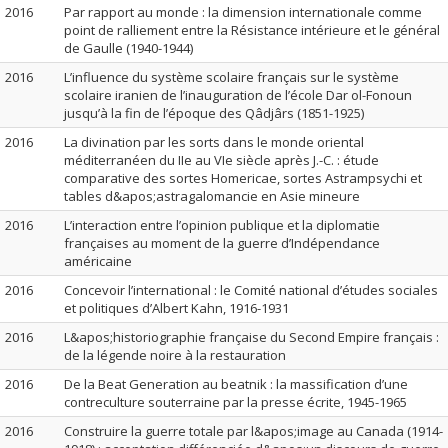
2016
Par rapport au monde : la dimension internationale comme
point de ralliement entre la Résistance intérieure et le général
de Gaulle (1940-1944)
2016
L’influence du système scolaire français sur le système
scolaire iranien de l’inauguration de l’école Dar ol-Fonoun
jusqu’à la fin de l’époque des Qâdjârs (1851-1925)
2016
La divination par les sorts dans le monde oriental
méditerranéen du IIe au VIe siècle après J.-C. : étude
comparative des sortes Homericae, sortes Astrampsychi et
tables d&apos;astragalomancie en Asie mineure
2016
L’interaction entre l’opinion publique et la diplomatie
françaises au moment de la guerre d’Indépendance
américaine
2016
Concevoir l’international : le Comité national d’études sociales
et politiques d’Albert Kahn, 1916-1931
2016
L&apos;historiographie française du Second Empire français :
de la légende noire à la restauration
2016
De la Beat Generation au beatnik : la massification d’une
contreculture souterraine par la presse écrite, 1945-1965
2016
Construire la guerre totale par l&apos;image au Canada (1914-