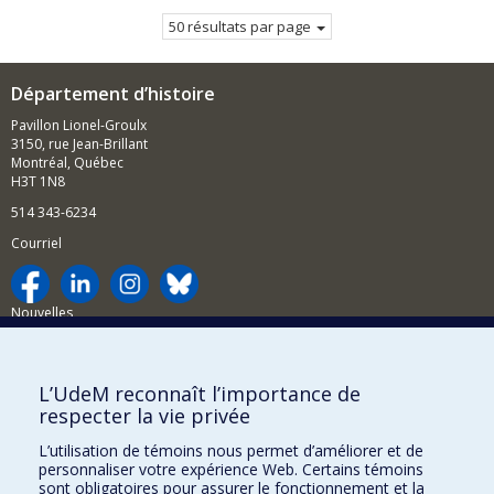
50 résultats par page
Département d’histoire
Pavillon Lionel-Groulx
3150, rue Jean-Brillant
Montréal, Québec
H3T 1N8
514 343-6234
Courriel
Nouvelles
Activités
Comment soutenir le Département?
L’UdeM reconnaît l’importance de
respecter la vie privée
BESOIN D'AIDE?
L’utilisation de témoins nous permet d’améliorer et de
Plan du site
personnaliser votre expérience Web. Certains témoins
Signaler une erreur
sont obligatoires pour assurer le fonctionnement et la