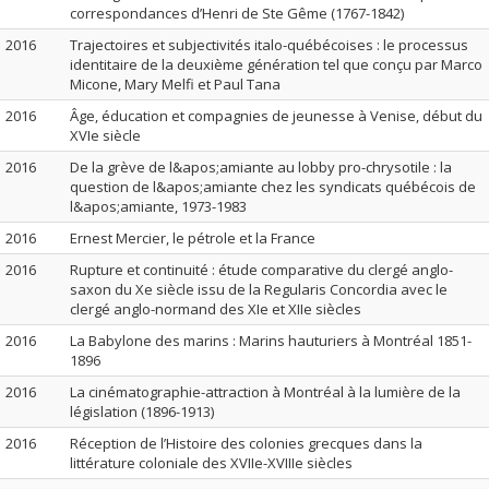
correspondances d’Henri de Ste Gême (1767-1842)
2016
Trajectoires et subjectivités italo-québécoises : le processus
identitaire de la deuxième génération tel que conçu par Marco
Micone, Mary Melfi et Paul Tana
2016
Âge, éducation et compagnies de jeunesse à Venise, début du
XVIe siècle
2016
De la grève de l&apos;amiante au lobby pro-chrysotile : la
question de l&apos;amiante chez les syndicats québécois de
l&apos;amiante, 1973-1983
2016
Ernest Mercier, le pétrole et la France
2016
Rupture et continuité : étude comparative du clergé anglo-
saxon du Xe siècle issu de la Regularis Concordia avec le
clergé anglo-normand des XIe et XIIe siècles
2016
La Babylone des marins : Marins hauturiers à Montréal 1851-
1896
2016
La cinématographie-attraction à Montréal à la lumière de la
législation (1896-1913)
2016
Réception de l’Histoire des colonies grecques dans la
littérature coloniale des XVIIe-XVIIIe siècles