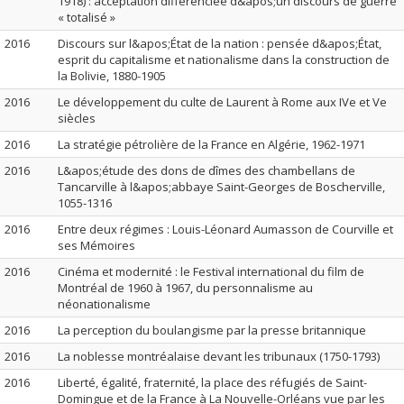
1918) : acceptation différenciée d&apos;un discours de guerre
« totalisé »
2016
Discours sur l&apos;État de la nation : pensée d&apos;État,
esprit du capitalisme et nationalisme dans la construction de
la Bolivie, 1880-1905
2016
Le développement du culte de Laurent à Rome aux IVe et Ve
siècles
2016
La stratégie pétrolière de la France en Algérie, 1962-1971
2016
L&apos;étude des dons de dîmes des chambellans de
Tancarville à l&apos;abbaye Saint-Georges de Boscherville,
1055-1316
2016
Entre deux régimes : Louis-Léonard Aumasson de Courville et
ses Mémoires
2016
Cinéma et modernité : le Festival international du film de
Montréal de 1960 à 1967, du personnalisme au
néonationalisme
2016
La perception du boulangisme par la presse britannique
2016
La noblesse montréalaise devant les tribunaux (1750-1793)
2016
Liberté, égalité, fraternité, la place des réfugiés de Saint-
Domingue et de la France à La Nouvelle-Orléans vue par les