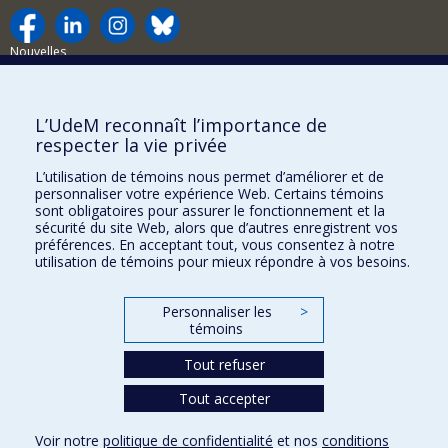
Nouvelles
Activités
Comment soutenir le Département?
L’UdeM reconnaît l’importance de
respecter la vie privée
BESOIN D'AIDE?
L’utilisation de témoins nous permet d’améliorer et de
Plan du site
personnaliser votre expérience Web. Certains témoins
Signaler une erreur
sont obligatoires pour assurer le fonctionnement et la
sécurité du site Web, alors que d’autres enregistrent vos
Accessibilité
préférences. En acceptant tout, vous consentez à notre
utilisation de témoins pour mieux répondre à vos besoins.
FACULTÉ DES ARTS ET DES SCIENCES
Nos départements et écoles
Personnaliser les
>
témoins
Nos centres d'études
Tout refuser
Nos programmes et cours
Tout accepter
Confidentialité
Voir notre
politique de confidentialité
et nos
conditions