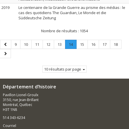
2019
Le centenaire de la Grande Guerre au prisme des médias : le
cas des quotidiens The Guardian, Le Monde et die
Süddeutsche Zeitung
Nombre de résultats :
1054
Page
Page
Page
Page
Page
Page
Page
.
Page
Page
Page
Page
9
10
11
12
13
14
15
16
17
18
précédente
Page
Page
courante.
suivante
10 résultats par page
Département d’histoire
Pavillon Lionel-Groulx
3150, rue Jean-Brillant
Montréal, Québec
H3T 1N8
514 343-6234
Courriel