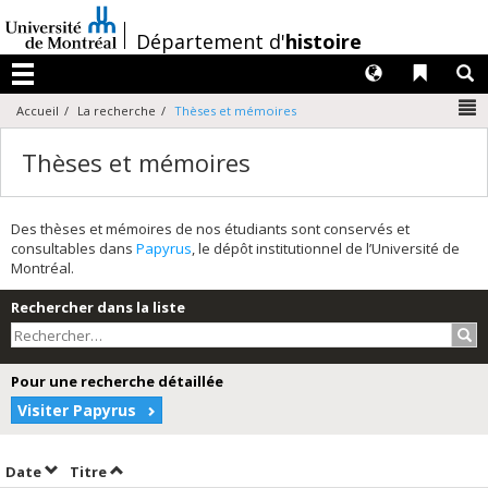
Passer
au
/
Département d'
histoire
contenu
Langues
Liens 
R
Menu
N
Accueil
La recherche
Thèses et mémoires
Thèses et mémoires
Des thèses et mémoires de nos étudiants sont conservés et
consultables dans
Papyrus
, le dépôt institutionnel de l’Université de
Montréal.
Rechercher dans la liste
Rec
Pour une recherche détaillée
Visiter Papyrus
Trier par date en ordre croissant
Trier par titre en ordre croissant
Date
Titre