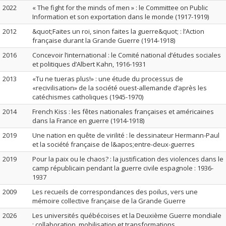
2022
« The fight for the minds of men » : le Committee on Public
Information et son exportation dans le monde (1917-1919)
2012
&quot;Faites un roi, sinon faites la guerre&quot; : l’Action
française durant la Grande Guerre (1914-1918)
2016
Concevoir l’international : le Comité national d’études sociales
et politiques d’Albert Kahn, 1916-1931
2013
«Tu ne tueras plus!» : une étude du processus de
«recivilisation» de la société ouest-allemande d’après les
catéchismes catholiques (1945-1970)
2014
French Kiss : les fêtes nationales françaises et américaines
dans la France en guerre (1914-1918)
2019
Une nation en quête de virilité : le dessinateur Hermann-Paul
et la société française de l&apos;entre-deux-guerres
2019
Pour la paix ou le chaos? : la justification des violences dans le
camp républicain pendant la guerre civile espagnole : 1936-
1937
2009
Les recueils de correspondances des poilus, vers une
mémoire collective française de la Grande Guerre
2026
Les universités québécoises et la Deuxième Guerre mondiale
: collaboration, mobilisation et transformations