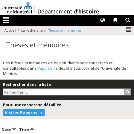
Passer
au
/
Département d'
histoire
contenu
Langues
Liens 
R
Menu
N
Accueil
La recherche
Thèses et mémoires
Thèses et mémoires
Des thèses et mémoires de nos étudiants sont conservés et
consultables dans
Papyrus
, le dépôt institutionnel de l’Université de
Montréal.
Rechercher dans la liste
Rec
Pour une recherche détaillée
Visiter Papyrus
Trier par date en ordre croissant
Trier par titre en ordre croissant
Date
Titre