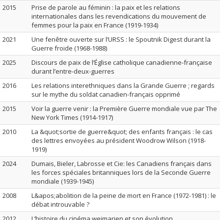
2015
Prise de parole au féminin : la paix et les relations
internationales dans les revendications du mouvement de
femmes pour la paix en France (1919-1934)
2021
Une fenêtre ouverte sur l’URSS : le Spoutnik Digest durant la
Guerre froide (1968-1988)
2025
Discours de paix de l’Église catholique canadienne-française
durant l’entre-deux-guerres
2016
Les relations interethniques dans la Grande Guerre ; regards
sur le mythe du soldat canadien-français opprimé
2015
Voir la guerre venir : la Première Guerre mondiale vue par The
New York Times (1914-1917)
2010
La &quot;sortie de guerre&quot; des enfants français : le cas
des lettres envoyées au président Woodrow Wilson (1918‐
1919)
2024
Dumais, Bieler, Labrosse et Cie: les Canadiens français dans
les forces spéciales britanniques lors de la Seconde Guerre
mondiale (1939-1945)
2008
L&apos;abolition de la peine de mort en France (1972-1981) : le
débat introuvable ?
2012
L’histoire du cinéma weimarien et son évolution