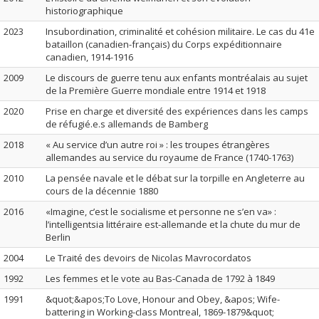
historiographique
2023
Insubordination, criminalité et cohésion militaire. Le cas du 41e
bataillon (canadien-français) du Corps expéditionnaire
canadien, 1914-1916
2009
Le discours de guerre tenu aux enfants montréalais au sujet
de la Première Guerre mondiale entre 1914 et 1918
2020
Prise en charge et diversité des expériences dans les camps
de réfugié.e.s allemands de Bamberg
2018
« Au service d’un autre roi » : les troupes étrangères
allemandes au service du royaume de France (1740-1763)
2010
La pensée navale et le débat sur la torpille en Angleterre au
cours de la décennie 1880
2016
«Imagine, c’est le socialisme et personne ne s’en va» :
l’intelligentsia littéraire est-allemande et la chute du mur de
Berlin
2004
Le Traité des devoirs de Nicolas Mavrocordatos
1992
Les femmes et le vote au Bas-Canada de 1792 à 1849
1991
&quot;&apos;To Love, Honour and Obey, &apos; Wife-
battering in Working-class Montreal, 1869-1879&quot;