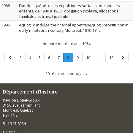
1988
Familles québécoises et politiques sociales touchant les
enfants, de 1940 à 1960 : obligation scolaire, allocations
familiales et travail juvénile
1996
&quot;To indulge their carnal appetites&quot; : prostitution in
early nineteenth-century Montreal, 1810-1842
Nombre de résultats :
1054
Page
Page
Page
Page
Page
Page
Page
.
Page
Page
Page
Page
Page
3
4
5
6
7
8
9
10
11
12
précédente
Page
suivan
courante.
20 résultats par page
Département d’histoire
Pavillon Lionel-Groulx
3150, rue Jean-Brillant
Montréal, Québec
H3T 1N8
514 343-6234
Courriel