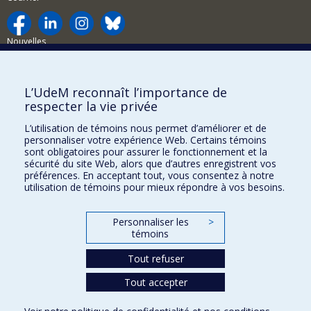
Nouvelles
Activités
Comment soutenir le Département?
L’UdeM reconnaît l’importance de
respecter la vie privée
BESOIN D'AIDE?
L’utilisation de témoins nous permet d’améliorer et de
Plan du site
personnaliser votre expérience Web. Certains témoins
Signaler une erreur
sont obligatoires pour assurer le fonctionnement et la
sécurité du site Web, alors que d’autres enregistrent vos
Accessibilité
préférences. En acceptant tout, vous consentez à notre
utilisation de témoins pour mieux répondre à vos besoins.
FACULTÉ DES ARTS ET DES SCIENCES
Nos départements et écoles
Personnaliser les
>
témoins
Nos centres d'études
Tout refuser
Nos programmes et cours
Tout accepter
Confidentialité