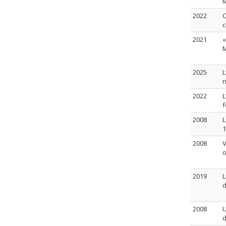
M
2022
C
c
2021
«
M
2025
L
n
2022
L
f
2008
L
1
2008
V
o
2019
L
d
2008
U
d