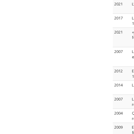
2021
L
2017
L
1
2021
«
f
2007
L
e
2012
E
1
2014
L
2007
L
r
2004
Q
r
2009
E
f