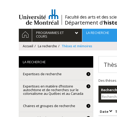
Passer
au
contenu
/
Faculté des arts et des sci
Département d'
hist
Navigation
ACCUEIL
PROGRAMMES ET
LA RECHERCHE
principale
COURS
Accueil
La recherche
Thèses et mémoires
LA RECHERCHE
Thès
Expertises de recherche
Des thèses 
Expertises en matière d’histoire
autochtone et de recherches sur le
Recherche
colonialisme au Québec et au Canada
Chaires et groupes de recherche
Trie
Date