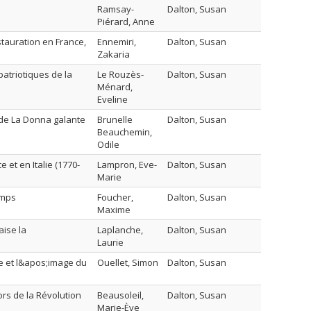
Ramsay-
Dalton, Susan
Piérard, Anne
stauration en France,
Ennemiri,
Dalton, Susan
Zakaria
patriotiques de la
Le Rouzès-
Dalton, Susan
Ménard,
Eveline
 de La Donna galante
Brunelle
Dalton, Susan
Beauchemin,
Odile
 et en Italie (1770-
Lampron, Eve-
Dalton, Susan
Marie
emps
Foucher,
Dalton, Susan
Maxime
aise la
Laplanche,
Dalton, Susan
Laurie
ue et l&apos;image du
Ouellet, Simon
Dalton, Susan
ors de la Révolution
Beausoleil,
Dalton, Susan
Marie-Ève