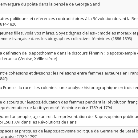
’envergure du poète dans la pensée de George Sand
uttes politiques et références contradictoires à la Révolution durant la Re
814-1820
Jeunes filles, voilà vos mères. Soyez dignes d’elles!» : modèles moraux et 
emme française dans les biographies collectives féminines (1886-1893)
a définition de l&apos;homme dans le discours féminin : l&apos;exemple
d erudita (Venise, XVIIIe siècle)
ntre cohésions et divisions : les relations entre femmes auteures en France
840)
a France - la race - les colonies : une analyse historiographique en trois t
e discours sur l&apos;éducation des femmes pendant la Révolution franç
eprésentation de la citoyenneté féminine entre 1789 et 1794
uand un peuple juge un roi : la représentation de l&apos;opinion publiq
oi Louis XVI dans les Révolutions de Paris
spaces et pratiques de l&apos;activisme politique de Germaine de Staël l
rançaise (1789-1799)