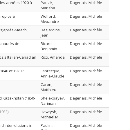
 des années 1920 à
Pauzé,
Dagenais, Michèle
Marisha
propice à
Wolford,
Dagenais, Michèle
Alexandre
os;après-Meech,
Desjardins,
Dagenais, Michèle
Jean
munautés de
Ricard,
Dagenais, Michèle
Benjamin
pos;s Italian-Canadian
Ricci, Amanda
Dagenais, Michèle
1840 et 1920 /
Labrecque,
Dagenais, Michèle
Annie-Claude
Caron,
Dagenais, Michèle
Matthieu
and Kazakhstan (1850-
Shelekpayev,
Dagenais, Michèle
Nariman
1933)
Hawrysh,
Dagenais, Michèle
Michael M.
nd interrelations in
Paulin,
Dagenais, Michèle