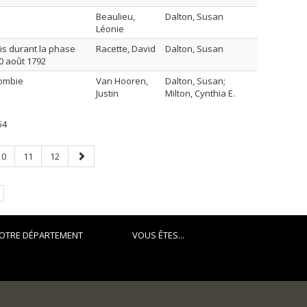
Beaulieu,
Dalton, Susan
Léonie
is durant la phase
Racette, David
Dalton, Susan
10 août 1792
lombie
Van Hooren,
Dalton, Susan;
Justin
Milton, Cynthia E.
54
Page
Page
Page
Page
10
11
12
suivante
OTRE DÉPARTEMENT
VOUS ÊTES...