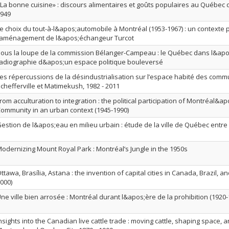
La bonne cuisine» : discours alimentaires et goûts populaires au Québec
949
e choix du tout-à-l&apos;automobile à Montréal (1953-1967) : un contexte 
’aménagement de l&apos;échangeur Turcot
ous la loupe de la commission Bélanger-Campeau : le Québec dans l&ap
adiographie d&apos;un espace politique bouleversé
es répercussions de la désindustrialisation sur l’espace habité des com
chefferville et Matimekush, 1982 - 2011
rom acculturation to integration : the political participation of Montréal&a
ommunity in an urban context (1945-1990)
estion de l&apos;eau en milieu urbain : étude de la ville de Québec entre 
odernizing Mount Royal Park : Montréal’s Jungle in the 1950s
ttawa, Brasília, Astana : the invention of capital cities in Canada, Brazil, 
000)
ne ville bien arrosée : Montréal durant l&apos;ère de la prohibition (1920-
nsights into the Canadian live cattle trade : moving cattle, shaping space, a