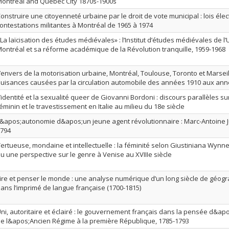
ontreal and Quebec City 1870s-1900s
onstruire une citoyenneté urbaine par le droit de vote municipal : lois élec
ontestations militantes à Montréal de 1965 à 1974
La laïcisation des études médiévales» : l’Institut d’études médiévales de l’
ontréal et sa réforme académique de la Révolution tranquille, 1959-1968
’envers de la motorisation urbaine, Montréal, Toulouse, Toronto et Marsei
uisances causées par la circulation automobile des années 1910 aux an
’identité et la sexualité queer de Giovanni Bordoni : discours parallèles s
éminin et le travestissement en Italie au milieu du 18e siècle
&apos;autonomie d&apos;un jeune agent révolutionnaire : Marc-Antoine Jul
794
ertueuse, mondaine et intellectuelle : la féminité selon Giustiniana Wynn
u une perspective sur le genre à Venise au XVIIIe siècle
ire et penser le monde : une analyse numérique d’un long siècle de géog
ans l’imprimé de langue française (1700-1815)
ni, autoritaire et éclairé : le gouvernement français dans la pensée d&
e l&apos;Ancien Régime à la première République, 1785-1793