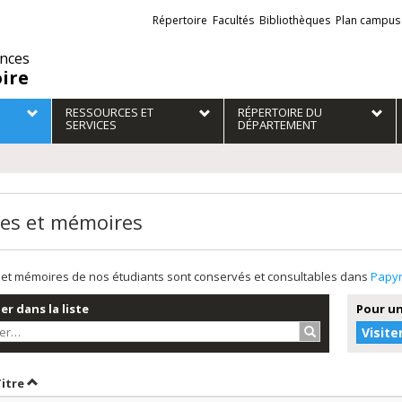
Liens
Répertoire
Facultés
Bibliothèques
Plan campus
externes
ences
oire
RESSOURCES ET
RÉPERTOIRE DU
SERVICES
DÉPARTEMENT
es et mémoires
et mémoires de nos étudiants sont conservés et consultables dans
Papy
r dans la liste
Pour un
Rechercher…
Visite
r par date en ordre croissant
Trier par titre en ordre croissant
Titre