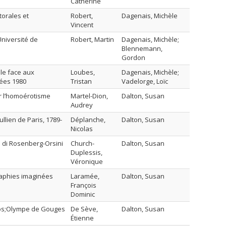
Catherine
torales et
Robert,
Dagenais, Michèle
Vincent
Université de
Robert, Martin
Dagenais, Michèle;
Blennemann,
Gordon
lle face aux
Loubes,
Dagenais, Michèle;
nées 1980
Tristan
Vadelorge, Loïc
ur l’homoérotisme
Martel-Dion,
Dalton, Susan
Audrey
lien de Paris, 1789-
Déplanche,
Dalton, Susan
Nicolas
e di Rosenberg-Orsini
Church-
Dalton, Susan
Duplessis,
Véronique
raphies imaginées
Laramée,
Dalton, Susan
François
Dominic
apos;Olympe de Gouges
De Sève,
Dalton, Susan
Étienne