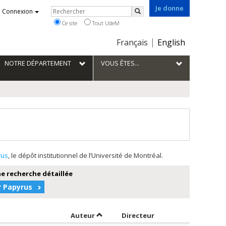
Je donne
Rechercher
Connexion
Rechercher
Ce site
Tout UdeM
Choix
Français
English
de
la
NOTRE DÉPARTEMENT
VOUS ÊTES...
langue
rus
, le dépôt institutionnel de l’Université de Montréal.
e recherche détaillée
r Papyrus
Trier par auteur en ordre croissant
par contributeur en 
Auteur
Directeur