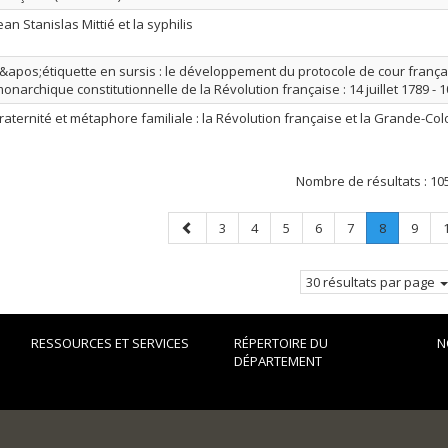
ean Stanislas Mittié et la syphilis
&apos;étiquette en sursis : le développement du protocole de cour frança
onarchique constitutionnelle de la Révolution française : 14 juillet 1789 - 
raternité et métaphore familiale : la Révolution française et la Grande-Co
Nombre de résultats :
10
Page
Page
Page
Page
Page
Page
Page
.
Page
3
4
5
6
7
8
9
précédente
Page
courante.
30 résultats par page
RESSOURCES ET SERVICES
RÉPERTOIRE DU
N
DÉPARTEMENT