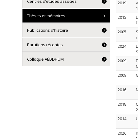
Centres d’études associés
2019
«
1
Thèses et mémoires
2015
L
l
Publications d’histoire
2005
S
r
Parutions récentes
2024
L
S
Colloque AÉDDHUM
2009
F
C
2009
G
2016
M
2018
O
2
2014
U
2026
I