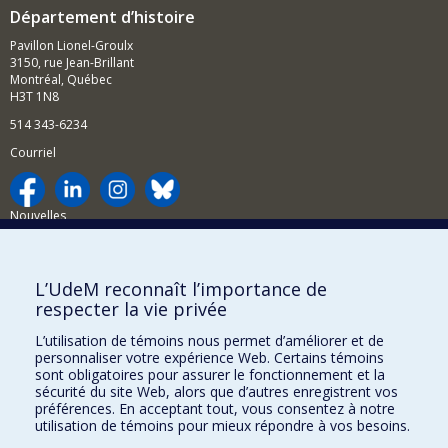
Département d’histoire
Pavillon Lionel-Groulx
3150, rue Jean-Brillant
Montréal, Québec
H3T 1N8
514 343-6234
Courriel
Nouvelles
Activités
Comment soutenir le Département?
L’UdeM reconnaît l’importance de
respecter la vie privée
BESOIN D'AIDE?
L’utilisation de témoins nous permet d’améliorer et de
Plan du site
personnaliser votre expérience Web. Certains témoins
Signaler une erreur
sont obligatoires pour assurer le fonctionnement et la
sécurité du site Web, alors que d’autres enregistrent vos
Accessibilité
préférences. En acceptant tout, vous consentez à notre
utilisation de témoins pour mieux répondre à vos besoins.
FACULTÉ DES ARTS ET DES SCIENCES