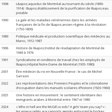
1998
L&apos;aqueduc de Montréal au tournant du siècle (1890-
1914) : l&apos;établissement de la purification de l&apos;eau
potable
1990
La gale et les maladies vénériennes dans les armées
françaises de la fin de l&apos;ancien régime à la révolution
(1750-1800)
1989
Politique médicale et production scientifique des médecins au
Maroc, 1912-1987
1996
Histoire de l&apos;Institut de réadaptation de Montréal de
1949 à 1976
1991
Syndicalisme et conditions de travail chez les employés de
l&apos;Hôpital Notre-Dame de Montréal (1935-1980)
2001
Être médecin du roi en Nouvelle-France : le cas de Michel
Sarrazin
2022
Les représentations des Premiers Peuples et le colonialisme
d’occupation dans les manuels scolaires d’histoire (1920-1960)
2025
Une histoire en mouvement : le sentiment identitaire des
immigrants arabes à Montréal entre 1967 et 1980
2024
« Who in hell are the McGill co-eds? A girls’ team you say? » :
les enjeux reliés aux rapports genrés entourant le hockey