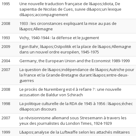
1995
Une nouvelle traduction française de l&apos;Idiota, De
sapientia de Nicolas de Cues, suivie d&apos;un lexique
d&apos;accompagnement
2008
1933 : les circonstances expliquant la mise au pas de
l&apos;Allemagne
1993
Vichy, 1940-1944 : la défense et le jugement
2009
Egon Bahr, l&apos;Ostpolitik et la place de l&apos;Allemagne
dans un nouvel ordre européen, 1945-1975
2004
Germany, the European Union and the Economist 1989-1999
2007
La question de l&apos;indépendance de l&apos;Autriche pour
la France et la Grande-Bretagne durant l&apos;entre-deux-
guerres
2008
Le procès de Nuremberg est-il à refaire ? : une nouvelle
accusation de Baldur von Schirach
1998
La politique culturelle de la RDA de 1945 à 1956 : l&apos;échec
d&apos;un discours
2007
Le révisionnisme allemand sous Stresemann à travers les
yeux des journalistes du London Times, 1924-1929
1999
L&apos;analyse de la Luftwaffe selon les attachés militaires