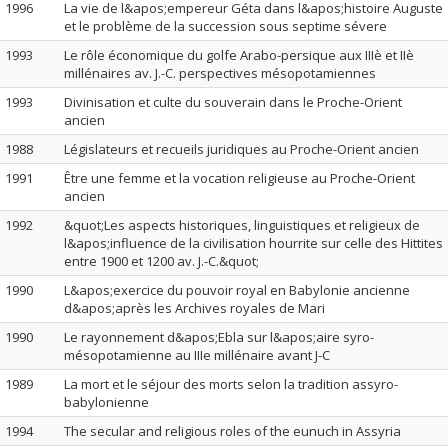
1996
La vie de l&apos;empereur Géta dans l&apos;histoire Auguste
et le problème de la succession sous septime sévere
1993
Le rôle économique du golfe Arabo-persique aux IIIè et IIè
millénaires av. J.-C. perspectives mésopotamiennes
1993
Divinisation et culte du souverain dans le Proche-Orient
ancien
1988
Législateurs et recueils juridiques au Proche-Orient ancien
1991
Être une femme et la vocation religieuse au Proche-Orient
ancien
1992
&quot;Les aspects historiques, linguistiques et religieux de
l&apos;influence de la civilisation hourrite sur celle des Hittites
entre 1900 et 1200 av. J.-C.&quot;
1990
L&apos;exercice du pouvoir royal en Babylonie ancienne
d&apos;après les Archives royales de Mari
1990
Le rayonnement d&apos;Ebla sur l&apos;aire syro-
mésopotamienne au IIIe millénaire avant J-C
1989
La mort et le séjour des morts selon la tradition assyro-
babylonienne
1994
The secular and religious roles of the eunuch in Assyria