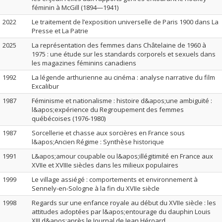
féminin à McGill (1894—1941)
2022
Le traitement de l’exposition universelle de Paris 1900 dans La
Presse et La Patrie
2025
La représentation des femmes dans Châtelaine de 1960 à
1975 : une étude sur les standards corporels et sexuels dans
les magazines féminins canadiens
1992
La légende arthurienne au cinéma : analyse narrative du film
Excalibur
1987
Féminisme et nationalisme : histoire d&apos;une ambiguïté :
l&apos;expérience du Regroupement des femmes
québécoises (1976-1980)
1987
Sorcellerie et chasse aux sorcières en France sous
l&apos;Ancien Régime : Synthèse historique
1991
L&apos;amour coupable ou l&apos;illégitimité en France aux
XVIIe et XVIIIe siècles dans les milieux populaires
1999
Le village assiégé : comportements et environnement à
Sennely-en-Sologne à la fin du XVIIe siècle
1998
Regards sur une enfance royale au début du XVIIe siècle : les
attitudes adoptées par l&apos;entourage du dauphin Louis
XIII d&apos;après le Journal de Jean Héroard