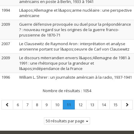
américains en poste à Berlin, 1933 à 1941
1994
L&apos;Allemagne et l&apos;arme nucléaire : une perspective
américaine
2009
Guerre défensive provoquée ou duel pour la prépondérance
? : nouveau regard sur les origines de la guerre franco-
prussienne de 1870-71
2007
Le Clausewitz de Raymond Aron : interprétation et analyse
aronienne portant sur l&apos;oeuvre de Carl von Clausewitz
2009
Le discours miterrandien envers l&apos;Allemagne de 1981 à
1991 : une rhétorique pour la grandeur et
l&apos;indépendance de la France
1996
William L. Shirer : un journaliste américain à la radio, 1937-1941
Nombre de résultats :
1054
Page
Page
Page
Page
Page
Page
Page
.
Page
Page
Page
Page
Page
6
7
8
9
10
11
12
13
14
15
précédente
Page
suiv
courante.
50 résultats par page