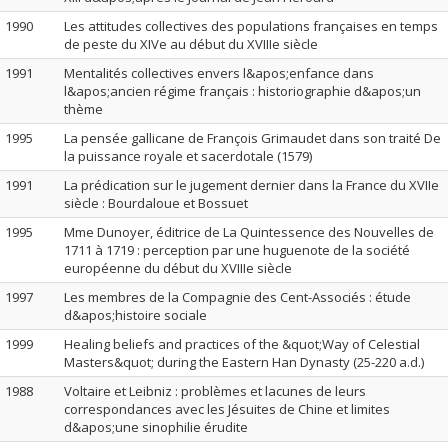
1990
Les attitudes collectives des populations françaises en temps
de peste du XIVe au début du XVIIIe siècle
1991
Mentalités collectives envers l&apos;enfance dans
l&apos;ancien régime français : historiographie d&apos;un
thème
1995
La pensée gallicane de François Grimaudet dans son traité De
la puissance royale et sacerdotale (1579)
1991
La prédication sur le jugement dernier dans la France du XVIIe
siècle : Bourdaloue et Bossuet
1995
Mme Dunoyer, éditrice de La Quintessence des Nouvelles de
1711 à 1719 : perception par une huguenote de la société
européenne du début du XVIIIe siècle
1997
Les membres de la Compagnie des Cent-Associés : étude
d&apos;histoire sociale
1999
Healing beliefs and practices of the &quot;Way of Celestial
Masters&quot; during the Eastern Han Dynasty (25-220 a.d.)
1988
Voltaire et Leibniz : problèmes et lacunes de leurs
correspondances avec les Jésuites de Chine et limites
d&apos;une sinophilie érudite