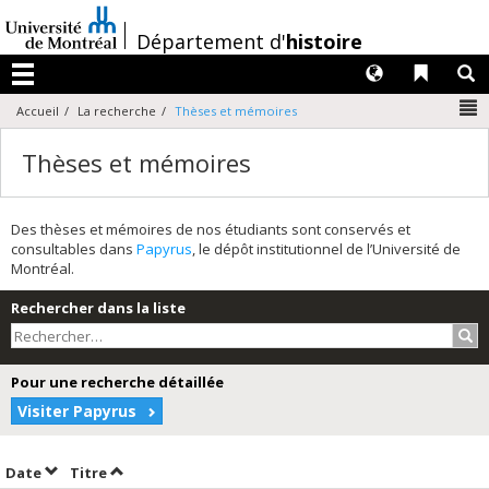
Passer
au
/
Département d'
histoire
contenu
Langues
Liens 
R
Menu
N
Accueil
La recherche
Thèses et mémoires
Thèses et mémoires
Des thèses et mémoires de nos étudiants sont conservés et
consultables dans
Papyrus
, le dépôt institutionnel de l’Université de
Montréal.
Rechercher dans la liste
Rec
Pour une recherche détaillée
Visiter Papyrus
Trier par date en ordre croissant
Trier par titre en ordre croissant
Date
Titre