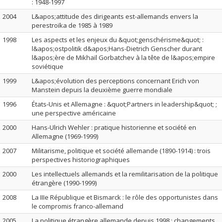
: 1948-1997
2004
L&apos;attitude des dirigeants est-allemands envers la
perestroïka de 1985 à 1989
1998
Les aspects et les enjeux du &quot;genschérisme&quot; :
l&apos;ostpolitik d&apos;Hans-Dietrich Genscher durant
l&apos;ère de Mikhaïl Gorbatchev à la tête de l&apos;empire
soviétique
1999
L&apos;évolution des perceptions concernant Erich von
Manstein depuis la deuxième guerre mondiale
1996
États-Unis et Allemagne : &quot;Partners in leadership&quot; ;
une perspective américaine
2000
Hans-Ulrich Wehler : pratique historienne et société en
Allemagne (1969-1999)
2007
Militarisme, politique et société allemande (1890-1914) : trois
perspectives historiographiques
2000
Les intellectuels allemands et la remilitarisation de la politique
étrangère (1990-1999)
2008
La IIIe République et Bismarck : le rôle des opportunistes dans
le compromis franco-allemand
2005
La politique étrangère allemande depuis 1998 : changements