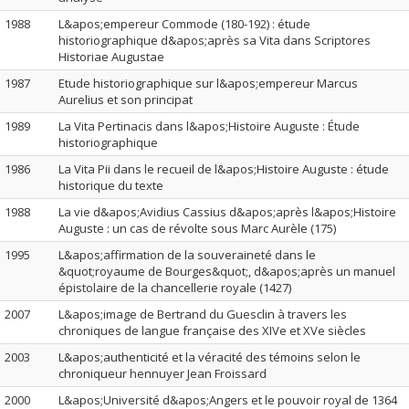
1988
L&apos;empereur Commode (180-192) : étude
historiographique d&apos;après sa Vita dans Scriptores
Historiae Augustae
1987
Etude historiographique sur l&apos;empereur Marcus
Aurelius et son principat
1989
La Vita Pertinacis dans l&apos;Histoire Auguste : Étude
historiographique
1986
La Vita Pii dans le recueil de l&apos;Histoire Auguste : étude
historique du texte
1988
La vie d&apos;Avidius Cassius d&apos;après l&apos;Histoire
Auguste : un cas de révolte sous Marc Aurèle (175)
1995
L&apos;affirmation de la souveraineté dans le
&quot;royaume de Bourges&quot;, d&apos;après un manuel
épistolaire de la chancellerie royale (1427)
2007
L&apos;image de Bertrand du Guesclin à travers les
chroniques de langue française des XIVe et XVe siècles
2003
L&apos;authenticité et la véracité des témoins selon le
chroniqueur hennuyer Jean Froissard
2000
L&apos;Université d&apos;Angers et le pouvoir royal de 1364