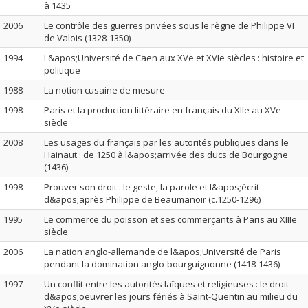
à 1435
2006
Le contrôle des guerres privées sous le règne de Philippe VI
de Valois (1328-1350)
1994
L&apos;Université de Caen aux XVe et XVIe siècles : histoire et
politique
1988
La notion cusaine de mesure
1998
Paris et la production littéraire en français du XIIe au XVe
siècle
2008
Les usages du français par les autorités publiques dans le
Hainaut : de 1250 à l&apos;arrivée des ducs de Bourgogne
(1436)
1998
Prouver son droit : le geste, la parole et l&apos;écrit
d&apos;après Philippe de Beaumanoir (c.1250-1296)
1995
Le commerce du poisson et ses commerçants à Paris au XIIIe
siècle
2006
La nation anglo-allemande de l&apos;Université de Paris
pendant la domination anglo-bourguignonne (1418-1436)
1997
Un conflit entre les autorités laïques et religieuses : le droit
d&apos;oeuvrer les jours fériés à Saint-Quentin au milieu du