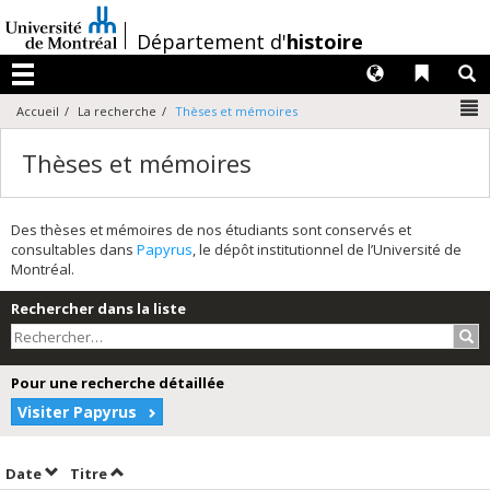
Passer
au
/
Département d'
histoire
contenu
Langues
Liens 
R
Menu
N
Accueil
La recherche
Thèses et mémoires
Thèses et mémoires
Des thèses et mémoires de nos étudiants sont conservés et
consultables dans
Papyrus
, le dépôt institutionnel de l’Université de
Montréal.
Rechercher dans la liste
Rec
Pour une recherche détaillée
Visiter Papyrus
Trier par date en ordre décroissant
Trier par titre en ordre décroissant
Date
Titre