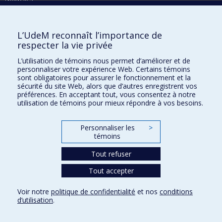
Activités
Comment soutenir le Département?
L’UdeM reconnaît l’importance de
respecter la vie privée
BESOIN D'AIDE?
L’utilisation de témoins nous permet d’améliorer et de
Plan du site
personnaliser votre expérience Web. Certains témoins
Signaler une erreur
sont obligatoires pour assurer le fonctionnement et la
sécurité du site Web, alors que d’autres enregistrent vos
Accessibilité
préférences. En acceptant tout, vous consentez à notre
utilisation de témoins pour mieux répondre à vos besoins.
FACULTÉ DES ARTS ET DES SCIENCES
Nos départements et écoles
Personnaliser les
>
témoins
Nos centres d'études
Tout refuser
Nos programmes et cours
Tout accepter
Confidentialité
Voir notre
politique de confidentialité
et nos
conditions
Conditions d’utilisation
d’utilisation
.
Paramètres des témoins
Université de