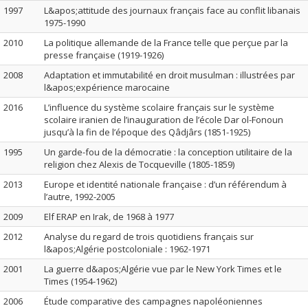
1997
L&apos;attitude des journaux français face au conflit libanais
1975-1990
2010
La politique allemande de la France telle que perçue par la
presse française (1919-1926)
2008
Adaptation et immutabilité en droit musulman : illustrées par
l&apos;expérience marocaine
2016
L’influence du système scolaire français sur le système
scolaire iranien de l’inauguration de l’école Dar ol-Fonoun
jusqu’à la fin de l’époque des Qâdjârs (1851-1925)
1995
Un garde-fou de la démocratie : la conception utilitaire de la
religion chez Alexis de Tocqueville (1805-1859)
2013
Europe et identité nationale française : d’un référendum à
l’autre, 1992-2005
2009
Elf ERAP en Irak, de 1968 à 1977
2012
Analyse du regard de trois quotidiens français sur
l&apos;Algérie postcoloniale : 1962-1971
2001
La guerre d&apos;Algérie vue par le New York Times et le
Times (1954-1962)
2006
Étude comparative des campagnes napoléoniennes