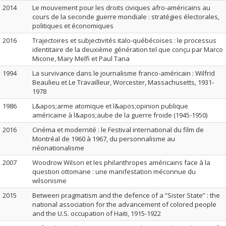
2014
Le mouvement pour les droits civiques afro-américains au
cours de la seconde guerre mondiale : stratégies électorales,
politiques et économiques
2016
Trajectoires et subjectivités italo-québécoises : le processus
identitaire de la deuxième génération tel que conçu par Marco
Micone, Mary Melfi et Paul Tana
1994
La survivance dans le journalisme franco-américain : Wilfrid
Beaulieu et Le Travailleur, Worcester, Massachusetts, 1931-
1978
1986
L&apos;arme atomique et l&apos;opinion publique
américaine à l&apos;aube de la guerre froide (1945-1950)
2016
Cinéma et modernité : le Festival international du film de
Montréal de 1960 à 1967, du personnalisme au
néonationalisme
2007
Woodrow Wilson et les philanthropes américains face à la
question ottomane : une manifestation méconnue du
wilsonisme
2015
Between pragmatism and the defence of a “Sister State” : the
national association for the advancement of colored people
and the U.S. occupation of Haiti, 1915-1922