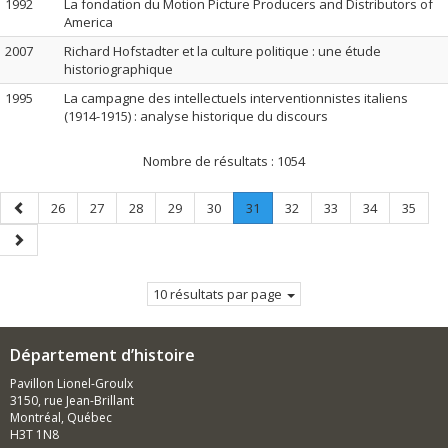
1992
La fondation du Motion Picture Producers and Distributors of
America
2007
Richard Hofstadter et la culture politique : une étude
historiographique
1995
La campagne des intellectuels interventionnistes italiens
(1914-1915) : analyse historique du discours
Nombre de résultats :
1054
Page
Page
Page
Page
Page
Page
Page
.
Page
Page
Page
Page
26
27
28
29
30
31
32
33
34
35
précédente
Page
Page
courante.
suivante
10 résultats par page
Département d’histoire
Pavillon Lionel-Groulx
3150, rue Jean-Brillant
Montréal, Québec
H3T 1N8