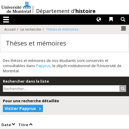
Passer
au
/
Département d'
histoire
contenu
Langues
Liens 
R
Menu
N
Accueil
La recherche
Thèses et mémoires
Thèses et mémoires
Des thèses et mémoires de nos étudiants sont conservés et
consultables dans
Papyrus
, le dépôt institutionnel de l’Université de
Montréal.
Rechercher dans la liste
Rec
Pour une recherche détaillée
Visiter Papyrus
Trier par date en ordre décroissant
Trier par titre en ordre décroissant
Date
Titre