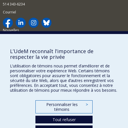
514 343-6234
Courriel
Nouvelles
Activités
Comment soutenir le Département?
L’UdeM reconnaît l’importance de
respecter la vie privée
BESOIN D'AIDE?
L’utilisation de témoins nous permet d’améliorer et de
Plan du site
personnaliser votre expérience Web. Certains témoins
Signaler une erreur
sont obligatoires pour assurer le fonctionnement et la
sécurité du site Web, alors que d’autres enregistrent vos
Accessibilité
préférences. En acceptant tout, vous consentez à notre
utilisation de témoins pour mieux répondre à vos besoins.
FACULTÉ DES ARTS ET DES SCIENCES
Nos départements et écoles
Personnaliser les
>
témoins
Nos centres d'études
Tout refuser
Nos programmes et cours