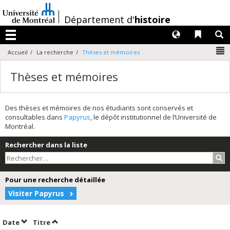
Passer
au
/
Département d'
histoire
contenu
Langues
Liens 
R
Menu
N
Accueil
La recherche
Thèses et mémoires
Thèses et mémoires
Des thèses et mémoires de nos étudiants sont conservés et
consultables dans
Papyrus
, le dépôt institutionnel de l’Université de
Montréal.
Rechercher dans la liste
Rec
Pour une recherche détaillée
Visiter Papyrus
Trier par date en ordre décroissant
Trier par titre en ordre décroissant
Date
Titre