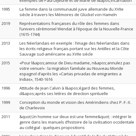
exemples de Paul Lejeune et de Marie de l&apos;Incarnation
1995
La femme dans la communauté juive allemande du XVIIe
siècle à travers les Mémoires de Glückel von Hameln
2019
Représentations françaises du rôle des femmes dans
l’univers cérémoniel Wendat à l’époque de la Nouvelle-France
(1615-1744)
2013
Les Néerlandais en exemple : l’image des Néerlandais dans
les écrits religieux français portant sur les Antilles et la Côte
Sauvage sud-américaine au XVIIe siècle
2015
«Pour l&apos;amour de Dieu madame, n&apos;annulez pas
votre venue!» : la migration familiale au Nouveau Monde
espagnol d’après les «Cartas privadas de emigrantes a
Indias», 1540-1616
1996
Attitude de Jean Calvin à l&apos;égard des femmes,
d&apos;après ses lettres de direction spirituelle
1999
Conception du monde et vision des Amérindiens chez P.-F.-X.
de Charlevoix
2011
&quot;Un homme sur deux est une femme&quot; : intégrer le
genre dans les manuels d’histoire de la civilisation occidentale
au collégial : quelques propositions