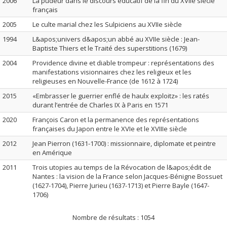
2006
La pudeur dans le discours éducatif de la fin du XVIIe siècle
français
2005
Le culte marial chez les Sulpiciens au XVIIe siècle
1994
L&apos;univers d&apos;un abbé au XVIIe siècle : Jean-
Baptiste Thiers et le Traité des superstitions (1679)
2004
Providence divine et diable trompeur : représentations des
manifestations visionnaires chez les religieux et les
religieuses en Nouvelle-France (de 1612 à 1724)
2015
«Embrasser le guerrier enflé de haulx exploitz» : les ratés
durant l’entrée de Charles IX à Paris en 1571
2020
François Caron et la permanence des représentations
françaises du Japon entre le XVIe et le XVIIIe siècle
2012
Jean Pierron (1631-1700) : missionnaire, diplomate et peintre
en Amérique
2011
Trois utopies au temps de la Révocation de l&apos;édit de
Nantes : la vision de la France selon Jacques-Bénigne Bossuet
(1627-1704), Pierre Jurieu (1637-1713) et Pierre Bayle (1647-
1706)
Nombre de résultats :
1054