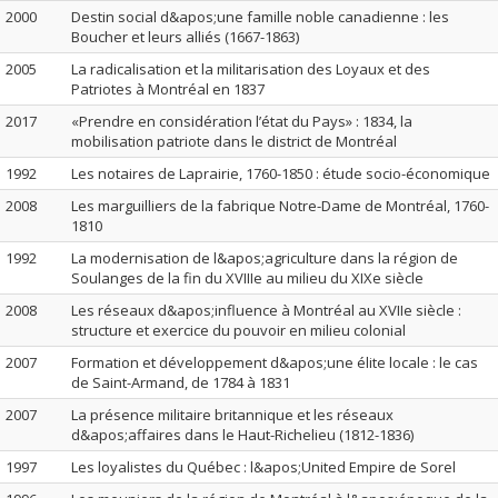
2000
Destin social d&apos;une famille noble canadienne : les
Boucher et leurs alliés (1667-1863)
2005
La radicalisation et la militarisation des Loyaux et des
Patriotes à Montréal en 1837
2017
«Prendre en considération l’état du Pays» : 1834, la
mobilisation patriote dans le district de Montréal
1992
Les notaires de Laprairie, 1760-1850 : étude socio-économique
2008
Les marguilliers de la fabrique Notre-Dame de Montréal, 1760-
1810
1992
La modernisation de l&apos;agriculture dans la région de
Soulanges de la fin du XVIIIe au milieu du XIXe siècle
2008
Les réseaux d&apos;influence à Montréal au XVIIe siècle :
structure et exercice du pouvoir en milieu colonial
2007
Formation et développement d&apos;une élite locale : le cas
de Saint-Armand, de 1784 à 1831
2007
La présence militaire britannique et les réseaux
d&apos;affaires dans le Haut-Richelieu (1812-1836)
1997
Les loyalistes du Québec : l&apos;United Empire de Sorel