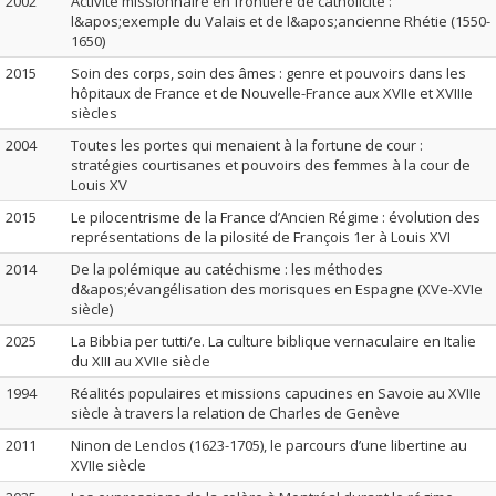
2002
Activité missionnaire en frontière de catholicité :
l&apos;exemple du Valais et de l&apos;ancienne Rhétie (1550-
1650)
2015
Soin des corps, soin des âmes : genre et pouvoirs dans les
hôpitaux de France et de Nouvelle-France aux XVIIe et XVIIIe
siècles
2004
Toutes les portes qui menaient à la fortune de cour :
stratégies courtisanes et pouvoirs des femmes à la cour de
Louis XV
2015
Le pilocentrisme de la France d’Ancien Régime : évolution des
représentations de la pilosité de François 1er à Louis XVI
2014
De la polémique au catéchisme : les méthodes
d&apos;évangélisation des morisques en Espagne (XVe-XVIe
siècle)
2025
La Bibbia per tutti/e. La culture biblique vernaculaire en Italie
du XIII au XVIIe siècle
1994
Réalités populaires et missions capucines en Savoie au XVIIe
siècle à travers la relation de Charles de Genève
2011
Ninon de Lenclos (1623-1705), le parcours d’une libertine au
XVIIe siècle