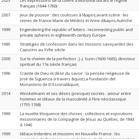
2025
Les expressions de la colère à Montréal durant le régime
français (1644-1760)
2007
Jeux de pouvoir : des coulisses à l&apos;avant-scène : les
reines de France Marie de Médicis et Anne d&apos;Autriche
1999
Engendering the republic of letters : reconnecting public and
private spheres in eighteenth-century Europe
1995
Stratégies de confession dans les missions savoyardes des
Capucins au XVIIe siècle
2000
Sur le chemin de la perfection : J.-J. Surin (1600-1665), directeur
spirituel du 17e siècle français
1996
Crainte de Dieu et désir du savoir : la pensée religieuse de
José de Sigüenza à travers &quot;La Fundación del
Monasterio de El Escorial&quot;
2014
Winckelmann et ses désirs (presque) secrets : amour entre
hommes et idéaux de la masculinité à l’ère néoclassique
(1755-1768)
1999
La muette éloquence des choses : collections et expositions
missionnaires de la Compagnie de Jésus au Québec, de 1843
à 1946
1999
Idéaux tridentins et missions en Nouvelle-France : les