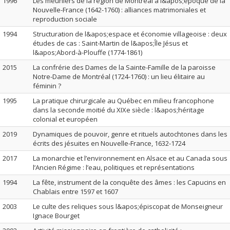
1996
Les meuniers de la région de Montréal à l&apos;époque de la
Nouvelle-France (1642-1760) : alliances matrimoniales et
reproduction sociale
1994
Structuration de l&apos;espace et économie villageoise : deux
études de cas : Saint-Martin de l&apos;Île Jésus et
l&apos;Abord-à-Plouffe (1774-1861)
2015
La confrérie des Dames de la Sainte-Famille de la paroisse
Notre-Dame de Montréal (1724-1760) : un lieu élitaire au
féminin ?
1995
La pratique chirurgicale au Québec en milieu francophone
dans la seconde moitié du XIXe siècle : l&apos;héritage
colonial et européen
2019
Dynamiques de pouvoir, genre et rituels autochtones dans les
écrits des jésuites en Nouvelle-France, 1632-1724
2017
La monarchie et l’environnement en Alsace et au Canada sous
l’Ancien Régime : l’eau, politiques et représentations
1994
La fête, instrument de la conquête des âmes : les Capucins en
Chablais entre 1597 et 1607
2003
Le culte des reliques sous l&apos;épiscopat de Monseigneur
Ignace Bourget