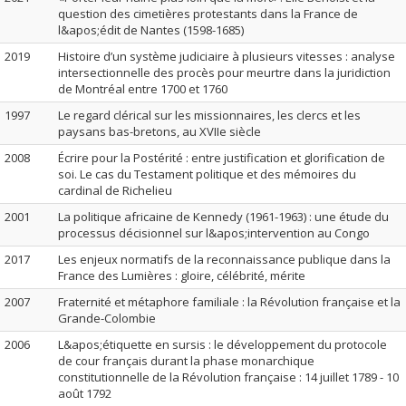
question des cimetières protestants dans la France de
l&apos;édit de Nantes (1598-1685)
2019
Histoire d’un système judiciaire à plusieurs vitesses : analyse
intersectionnelle des procès pour meurtre dans la juridiction
de Montréal entre 1700 et 1760
1997
Le regard clérical sur les missionnaires, les clercs et les
paysans bas-bretons, au XVIIe siècle
2008
Écrire pour la Postérité : entre justification et glorification de
soi. Le cas du Testament politique et des mémoires du
cardinal de Richelieu
2001
La politique africaine de Kennedy (1961-1963) : une étude du
processus décisionnel sur l&apos;intervention au Congo
2017
Les enjeux normatifs de la reconnaissance publique dans la
France des Lumières : gloire, célébrité, mérite
2007
Fraternité et métaphore familiale : la Révolution française et la
Grande-Colombie
2006
L&apos;étiquette en sursis : le développement du protocole
de cour français durant la phase monarchique
constitutionnelle de la Révolution française : 14 juillet 1789 - 10
août 1792