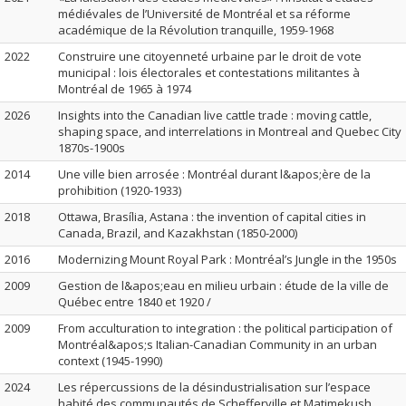
médiévales de l’Université de Montréal et sa réforme
académique de la Révolution tranquille, 1959-1968
2022
Construire une citoyenneté urbaine par le droit de vote
municipal : lois électorales et contestations militantes à
Montréal de 1965 à 1974
2026
Insights into the Canadian live cattle trade : moving cattle,
shaping space, and interrelations in Montreal and Quebec City
1870s-1900s
2014
Une ville bien arrosée : Montréal durant l&apos;ère de la
prohibition (1920-1933)
2018
Ottawa, Brasília, Astana : the invention of capital cities in
Canada, Brazil, and Kazakhstan (1850-2000)
2016
Modernizing Mount Royal Park : Montréal’s Jungle in the 1950s
2009
Gestion de l&apos;eau en milieu urbain : étude de la ville de
Québec entre 1840 et 1920 /
2009
From acculturation to integration : the political participation of
Montréal&apos;s Italian-Canadian Community in an urban
context (1945-1990)
2024
Les répercussions de la désindustrialisation sur l’espace
habité des communautés de Schefferville et Matimekush,