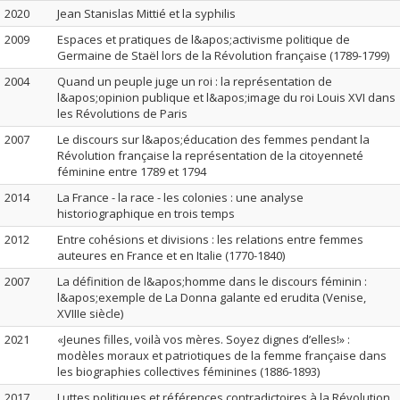
2020
Jean Stanislas Mittié et la syphilis
2009
Espaces et pratiques de l&apos;activisme politique de
Germaine de Staël lors de la Révolution française (1789-1799)
2004
Quand un peuple juge un roi : la représentation de
l&apos;opinion publique et l&apos;image du roi Louis XVI dans
les Révolutions de Paris
2007
Le discours sur l&apos;éducation des femmes pendant la
Révolution française la représentation de la citoyenneté
féminine entre 1789 et 1794
2014
La France - la race - les colonies : une analyse
historiographique en trois temps
2012
Entre cohésions et divisions : les relations entre femmes
auteures en France et en Italie (1770-1840)
2007
La définition de l&apos;homme dans le discours féminin :
l&apos;exemple de La Donna galante ed erudita (Venise,
XVIIIe siècle)
2021
«Jeunes filles, voilà vos mères. Soyez dignes d’elles!» :
modèles moraux et patriotiques de la femme française dans
les biographies collectives féminines (1886-1893)
2017
Luttes politiques et références contradictoires à la Révolution