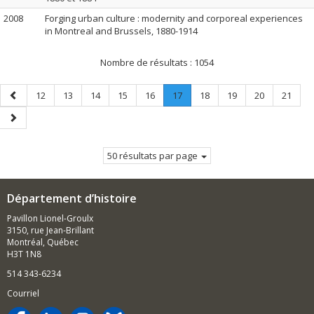
2008
Forging urban culture : modernity and corporeal experiences
in Montreal and Brussels, 1880-1914
Nombre de résultats :
1054
Page
Page
Page
Page
Page
Page
Page
.
Page
Page
Page
Page
12
13
14
15
16
17
18
19
20
21
précédente
Page
Page
courante.
suivante
50 résultats par page
Département d’histoire
Pavillon Lionel-Groulx
3150, rue Jean-Brillant
Montréal, Québec
H3T 1N8
514 343-6234
Courriel