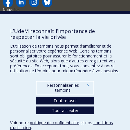
Nouvelles
Activités
Comment soutenir le Département?
L’UdeM reconnaît l’importance de
respecter la vie privée
BESOIN D'AIDE?
L’utilisation de témoins nous permet d’améliorer et de
Plan du site
personnaliser votre expérience Web. Certains témoins
Signaler une erreur
sont obligatoires pour assurer le fonctionnement et la
sécurité du site Web, alors que d’autres enregistrent vos
Accessibilité
préférences. En acceptant tout, vous consentez à notre
utilisation de témoins pour mieux répondre à vos besoins.
FACULTÉ DES ARTS ET DES SCIENCES
Nos départements et écoles
Personnaliser les
>
témoins
Nos centres d'études
Tout refuser
Nos programmes et cours
Tout accepter
Confidentialité
Voir notre
politique de confidentialité
et nos
conditions
Conditions d’utilisation
d’utilisation
.