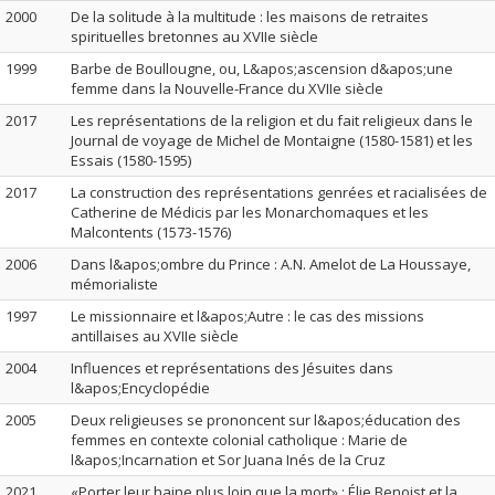
2000
De la solitude à la multitude : les maisons de retraites
spirituelles bretonnes au XVIIe siècle
1999
Barbe de Boullougne, ou, L&apos;ascension d&apos;une
femme dans la Nouvelle-France du XVIIe siècle
2017
Les représentations de la religion et du fait religieux dans le
Journal de voyage de Michel de Montaigne (1580-1581) et les
Essais (1580-1595)
2017
La construction des représentations genrées et racialisées de
Catherine de Médicis par les Monarchomaques et les
Malcontents (1573-1576)
2006
Dans l&apos;ombre du Prince : A.N. Amelot de La Houssaye,
mémorialiste
1997
Le missionnaire et l&apos;Autre : le cas des missions
antillaises au XVIIe siècle
2004
Influences et représentations des Jésuites dans
l&apos;Encyclopédie
2005
Deux religieuses se prononcent sur l&apos;éducation des
femmes en contexte colonial catholique : Marie de
l&apos;Incarnation et Sor Juana Inés de la Cruz
2021
«Porter leur haine plus loin que la mort» : Élie Benoist et la