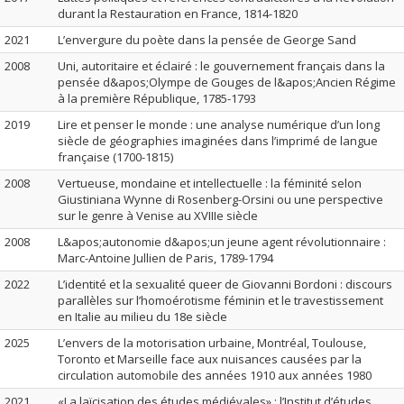
durant la Restauration en France, 1814-1820
2021
L’envergure du poète dans la pensée de George Sand
2008
Uni, autoritaire et éclairé : le gouvernement français dans la
pensée d&apos;Olympe de Gouges de l&apos;Ancien Régime
à la première République, 1785-1793
2019
Lire et penser le monde : une analyse numérique d’un long
siècle de géographies imaginées dans l’imprimé de langue
française (1700-1815)
2008
Vertueuse, mondaine et intellectuelle : la féminité selon
Giustiniana Wynne di Rosenberg-Orsini ou une perspective
sur le genre à Venise au XVIIIe siècle
2008
L&apos;autonomie d&apos;un jeune agent révolutionnaire :
Marc-Antoine Jullien de Paris, 1789-1794
2022
L’identité et la sexualité queer de Giovanni Bordoni : discours
parallèles sur l’homoérotisme féminin et le travestissement
en Italie au milieu du 18e siècle
2025
L’envers de la motorisation urbaine, Montréal, Toulouse,
Toronto et Marseille face aux nuisances causées par la
circulation automobile des années 1910 aux années 1980
2021
«La laïcisation des études médiévales» : l’Institut d’études