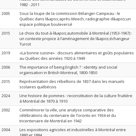
1982 - 2011
2005
Sous la loupe de la commission Bélanger-Campeau : le
Québec dans l&apos;après-Meech, radiographie d&apos;un
espace politique bouleversé
2015
Le choix du tout-à-l&apos;automobile à Montréal (1953-1967) :
un contexte propice à l’aménagement de l&apos;échangeur
Turcot
2019
«La bonne cuisine» : discours alimentaires et goûts populaires
au Québec des années 1920 à 1949
2006
The importance of being English ? : identity and social
organisation in British Montreal, 1800-1850
2015
Représentation des rébellions de 1837 dans les manuels
scolaires québécois
2024
Une histoire de pommes : reconstitution de la culture fruitière
à Montréal de 1870 à 1910
2002
Commémorer la ville, une analyse comparative des
célébrations du centenaire de Toronto en 1934 et du
tricentenaire de Montréal en 1942
2004
Les expositions agricoles et industrielles à Montréal entre
1880 et 1884