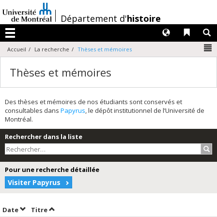
Passer
au
/
Département d'
histoire
contenu
Langues
Liens 
R
Menu
N
Accueil
La recherche
Thèses et mémoires
Thèses et mémoires
Des thèses et mémoires de nos étudiants sont conservés et
consultables dans
Papyrus
, le dépôt institutionnel de l’Université de
Montréal.
Rechercher dans la liste
Rec
Pour une recherche détaillée
Visiter Papyrus
Trier par date en ordre décroissant
Trier par titre en ordre décroissant
Date
Titre