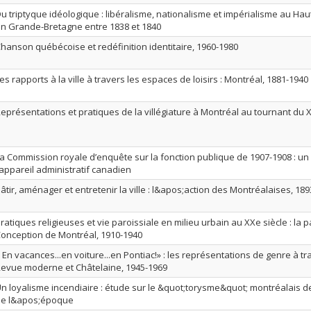
u triptyque idéologique : libéralisme, nationalisme et impérialisme au H
n Grande-Bretagne entre 1838 et 1840
hanson québécoise et redéfinition identitaire, 1960-1980
es rapports à la ville à travers les espaces de loisirs : Montréal, 1881-1940
eprésentations et pratiques de la villégiature à Montréal au tournant du 
a Commission royale d’enquête sur la fonction publique de 1907-1908 : un 
’appareil administratif canadien
âtir, aménager et entretenir la ville : l&apos;action des Montréalaises, 18
ratiques religieuses et vie paroissiale en milieu urbain au XXe siècle : la
onception de Montréal, 1910-1940
 En vacances...en voiture...en Pontiac!» : les représentations de genre à tra
evue moderne et Châtelaine, 1945-1969
n loyalisme incendiaire : étude sur le &quot;torysme&quot; montréalais de
de l&apos;époque