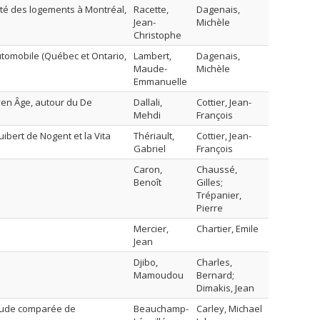
brité des logements à Montréal,
Racette,
Dagenais,
Jean-
Michèle
Christophe
’automobile (Québec et Ontario,
Lambert,
Dagenais,
Maude-
Michèle
Emmanuelle
yen Âge, autour du De
Dallali,
Cottier, Jean-
Mehdi
François
ibert de Nogent et la Vita
Thériault,
Cottier, Jean-
Gabriel
François
Caron,
Chaussé,
Benoît
Gilles;
Trépanier,
Pierre
Mercier,
Chartier, Emile
Jean
Djibo,
Charles,
Mamoudou
Bernard;
Dimakis, Jean
 étude comparée de
Beauchamp-
Carley, Michael