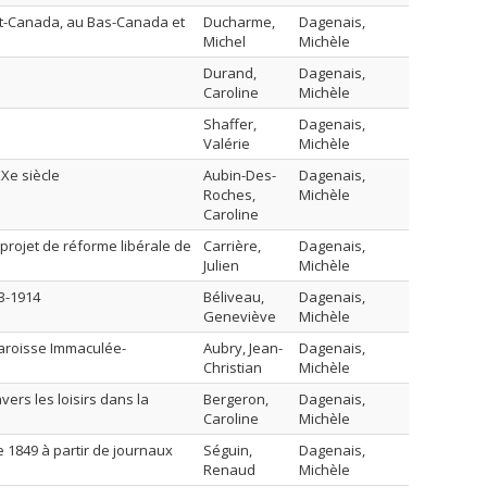
aut-Canada, au Bas-Canada et
Ducharme,
Dagenais,
Michel
Michèle
Durand,
Dagenais,
Caroline
Michèle
Shaffer,
Dagenais,
Valérie
Michèle
XXe siècle
Aubin-Des-
Dagenais,
Roches,
Michèle
Caroline
projet de réforme libérale de
Carrière,
Dagenais,
Julien
Michèle
93-1914
Béliveau,
Dagenais,
Geneviève
Michèle
 paroisse Immaculée-
Aubry, Jean-
Dagenais,
Christian
Michèle
vers les loisirs dans la
Bergeron,
Dagenais,
Caroline
Michèle
 1849 à partir de journaux
Séguin,
Dagenais,
Renaud
Michèle