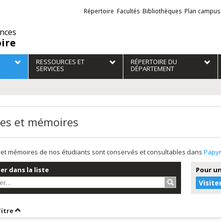
Liens
Répertoire
Facultés
Bibliothèques
Plan campus
externes
ences
oire
RESSOURCES ET
RÉPERTOIRE DU
SERVICES
DÉPARTEMENT
es et mémoires
et mémoires de nos étudiants sont conservés et consultables dans
Papy
r dans la liste
Pour un
Rechercher…
Visite
r par date en ordre décroissant
Trier par titre en ordre décroissant
Titre