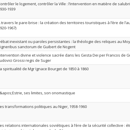
ontrôler le logement, contrôler la Ville : l’intervention en matière de salu
930-1939
 travers le pare-brise : la création des territoires touristiques à l’ère de l
920-1967)
ébat inexistant ou paroles persistantes : la théologie des reliques au Mo
igneribus sanctorum de Guibert de Nogent
ntervention divine et violence sacrée dans les Gesta Dei per Francos de Gu
udovici Grossi regis de Suger
a spiritualité de Mgr Ignace Bourget de 1850 à 1860
&apos;Estrie, ses limites, son onomastique
es transformations politiques au Niger, 1958-1960
es relations internationales soviétiques à l’ère de la sécurité collective :