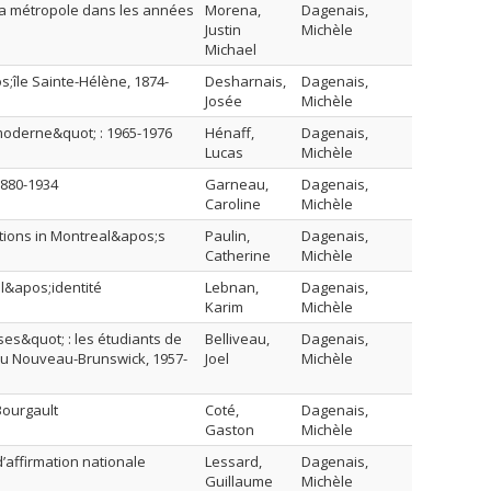
la métropole dans les années
Morena,
Dagenais,
Justin
Michèle
Michael
s;île Sainte-Hélène, 1874-
Desharnais,
Dagenais,
Josée
Michèle
moderne&quot; : 1965-1976
Hénaff,
Dagenais,
Lucas
Michèle
1880-1934
Garneau,
Dagenais,
Caroline
Michèle
ations in Montreal&apos;s
Paulin,
Dagenais,
Catherine
Michèle
 l&apos;identité
Lebnan,
Dagenais,
Karim
Michèle
es&quot; : les étudiants de
Belliveau,
Dagenais,
u Nouveau-Brunswick, 1957-
Joel
Michèle
Bourgault
Coté,
Dagenais,
Gaston
Michèle
d’affirmation nationale
Lessard,
Dagenais,
Guillaume
Michèle