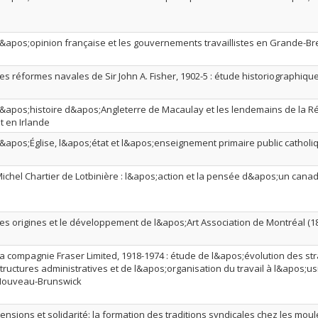
&apos;opinion française et les gouvernements travaillistes en Grande-Br
es réformes navales de Sir John A. Fisher, 1902-5 : étude historiographiqu
&apos;histoire d&apos;Angleterre de Macaulay et les lendemains de la Ré
t en Irlande
&apos;Église, l&apos;état et l&apos;enseignement primaire public cathol
ichel Chartier de Lotbinière : l&apos;action et la pensée d&apos;un canad
es origines et le développement de l&apos;Art Association de Montréal (1
a compagnie Fraser Limited, 1918-1974 : étude de l&apos;évolution des s
tructures administratives et de l&apos;organisation du travail à l&apos
Nouveau-Brunswick
ensions et solidarité: la formation des traditions syndicales chez les mou