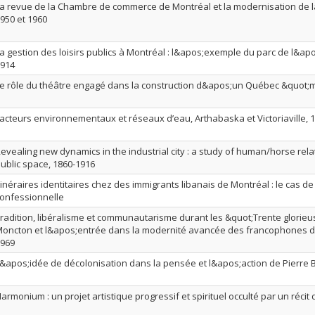
a revue de la Chambre de commerce de Montréal et la modernisation de 
950 et 1960
a gestion des loisirs publics à Montréal : l&apos;exemple du parc de l&apo
914
e rôle du théâtre engagé dans la construction d&apos;un Québec &quot;
acteurs environnementaux et réseaux d’eau, Arthabaska et Victoriaville, 
evealing new dynamics in the industrial city : a study of human/horse rel
ublic space, 1860-1916
tinéraires identitaires chez des immigrants libanais de Montréal : le cas de
onfessionnelle
radition, libéralisme et communautarisme durant les &quot;Trente glorieus
oncton et l&apos;entrée dans la modernité avancée des francophones d
969
&apos;idée de décolonisation dans la pensée et l&apos;action de Pierre 
armonium : un projet artistique progressif et spirituel occulté par un récit 