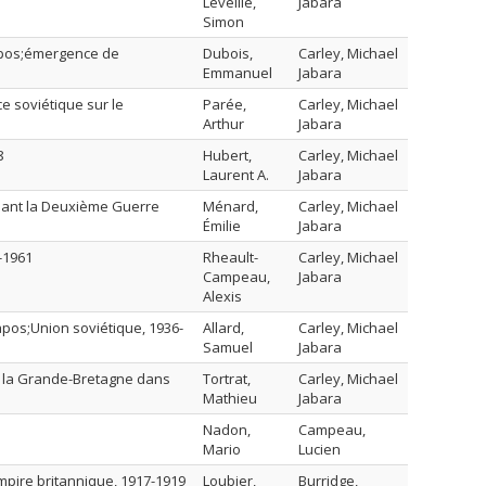
Léveillé,
Jabara
Simon
&apos;émergence de
Dubois,
Carley, Michael
Emmanuel
Jabara
ce soviétique sur le
Parée,
Carley, Michael
Arthur
Jabara
8
Hubert,
Carley, Michael
Laurent A.
Jabara
ndant la Deuxième Guerre
Ménard,
Carley, Michael
Émilie
Jabara
-1961
Rheault-
Carley, Michael
Campeau,
Jabara
Alexis
apos;Union soviétique, 1936-
Allard,
Carley, Michael
Samuel
Jabara
et la Grande-Bretagne dans
Tortrat,
Carley, Michael
Mathieu
Jabara
Nadon,
Campeau,
Mario
Lucien
mpire britannique, 1917-1919
Loubier,
Burridge,