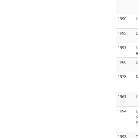
1990
L
1995
L
1993
L
e
1986
L
1978
M
1963
L
1994
L
s
1992
T