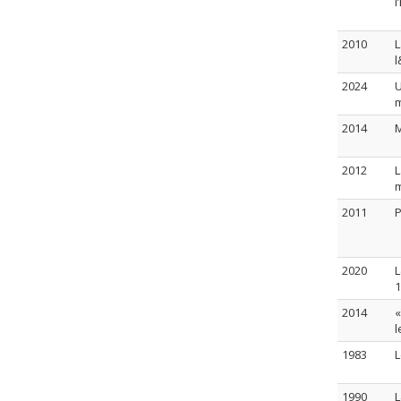
l
2010
L
l
2024
U
m
2014
M
2012
L
2011
P
2020
L
1
2014
«
l
1983
L
1990
L