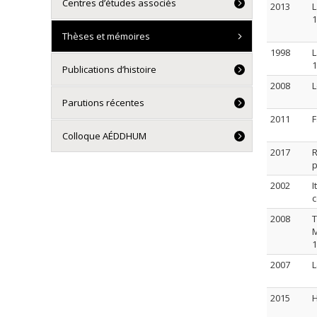
Centres d’études associés
2013
L
1
Thèses et mémoires
1998
L
1
Publications d’histoire
2008
L
Parutions récentes
2011
F
Colloque AÉDDHUM
2017
R
p
2002
I
c
2008
T
M
1
2007
L
2015
H