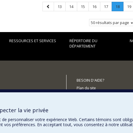
Page
Page
Page
Page
Page
Page
Page
.
Pa
13
14
15
16
17
18
19
précédente
Page
courant
50 résultats par page
RESSOURCES ET SERVICES
RÉPERTOIRE DU
N
DÉPARTEMENT
BESOIN D'AIDE?
Plan du site
utenir le Département?
Signaler une erreur
Accessibilité
ecter la vie privée
t de personnaliser votre expérience Web. Certains témoins sont oblig
ent vos préférences. En acceptant tout, vous consentez à notre utili