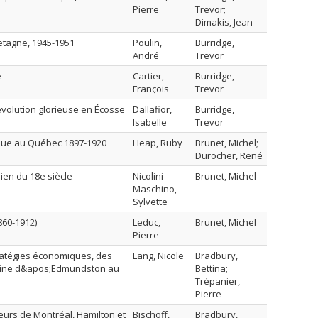
Pierre
Trevor;
Dimakis, Jean
etagne, 1945-1951
Poulin,
Burridge,
André
Trevor
e
Cartier,
Burridge,
François
Trevor
volution glorieuse en Écosse
Dallafior,
Burridge,
Isabelle
Trevor
ique au Québec 1897-1920
Heap, Ruby
Brunet, Michel;
Durocher, René
ien du 18e siècle
Nicolini-
Brunet, Michel
Maschino,
Sylvette
860-1912)
Leduc,
Brunet, Michel
Pierre
tratégies économiques, des
Lang, Nicole
Bradbury,
;usine d&apos;Edmundston au
Bettina;
Trépanier,
Pierre
leurs de Montréal, Hamilton et
Bischoff,
Bradbury,