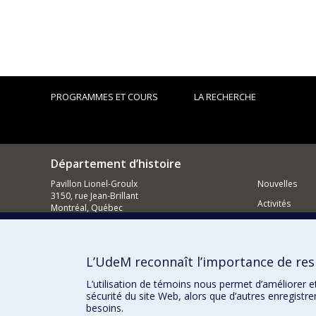
PROGRAMMES ET COURS
LA RECHERCHE
Département d’histoire
Pavillon Lionel-Groulx
Nouvelles
3150, rue Jean-Brillant
Activités
Montréal, Québec
H3T 1N8
Comment so
514 343-6234
Courriel
L’UdeM reconnaît l’importance de resp
L’utilisation de témoins nous permet d’améliorer e
sécurité du site Web, alors que d’autres enregistr
besoins.