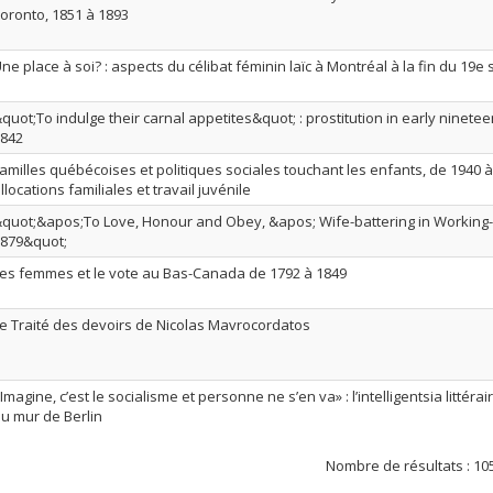
oronto, 1851 à 1893
ne place à soi? : aspects du célibat féminin laïc à Montréal à la fin du 19e 
quot;To indulge their carnal appetites&quot; : prostitution in early ninete
842
amilles québécoises et politiques sociales touchant les enfants, de 1940 à 
llocations familiales et travail juvénile
quot;&apos;To Love, Honour and Obey, &apos; Wife-battering in Working-
879&quot;
es femmes et le vote au Bas-Canada de 1792 à 1849
e Traité des devoirs de Nicolas Mavrocordatos
Imagine, c’est le socialisme et personne ne s’en va» : l’intelligentsia littér
u mur de Berlin
Nombre de résultats :
10