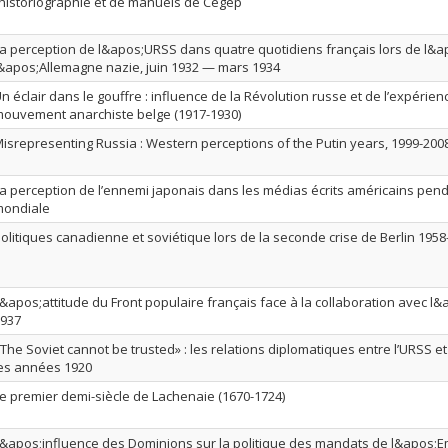
’historiographie et de manuels de Cégep
a perception de l&apos;URSS dans quatre quotidiens français lors de l
&apos;Allemagne nazie, juin 1932 — mars 1934
n éclair dans le gouffre : influence de la Révolution russe et de l’expérien
ouvement anarchiste belge (1917-1930)
isrepresenting Russia : Western perceptions of the Putin years, 1999-200
a perception de l’ennemi japonais dans les médias écrits américains pe
mondiale
olitiques canadienne et soviétique lors de la seconde crise de Berlin 1958
&apos;attitude du Front populaire français face à la collaboration avec l&
937
The Soviet cannot be trusted» : les relations diplomatiques entre l’URSS 
es années 1920
e premier demi-siècle de Lachenaie (1670-1724)
&apos;influence des Dominions sur la politique des mandats de l&apos;E