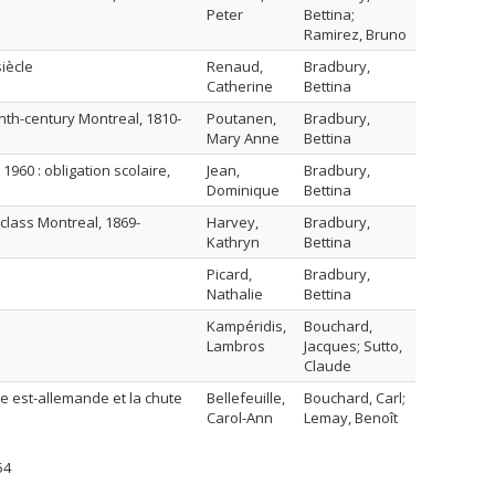
Peter
Bettina;
Ramirez, Bruno
siècle
Renaud,
Bradbury,
Catherine
Bettina
enth-century Montreal, 1810-
Poutanen,
Bradbury,
Mary Anne
Bettina
1960 : obligation scolaire,
Jean,
Bradbury,
Dominique
Bettina
class Montreal, 1869-
Harvey,
Bradbury,
Kathryn
Bettina
Picard,
Bradbury,
Nathalie
Bettina
Kampéridis,
Bouchard,
Lambros
Jacques; Sutto,
Claude
aire est-allemande et la chute
Bellefeuille,
Bouchard, Carl;
Carol-Ann
Lemay, Benoît
54