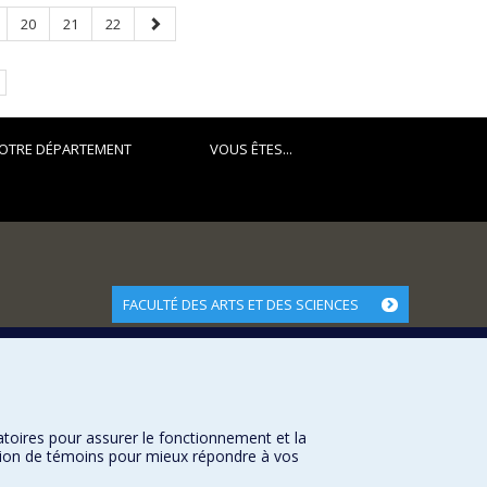
ge
Page
Page
Page
Page
20
21
22
suivante
e.
OTRE DÉPARTEMENT
VOUS ÊTES...
FACULTÉ DES ARTS ET DES SCIENCES
Nos départements et écoles
Nos centres d'études
Nos programmes et cours
atoires pour assurer le fonctionnement et la
sation de témoins pour mieux répondre à vos