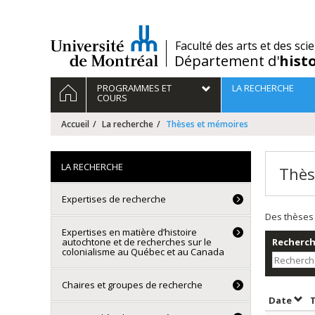
Passer
au
contenu
/
Faculté des arts et des sci
Département d'
hist
Navigation
ACCUEIL
PROGRAMMES ET
LA RECHERCHE
principale
COURS
Accueil
La recherche
Thèses et mémoires
LA RECHERCHE
Thès
Expertises de recherche
Des thèses 
Expertises en matière d’histoire
autochtone et de recherches sur le
Recherche
colonialisme au Québec et au Canada
Chaires et groupes de recherche
Trie
Date