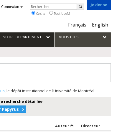
Je donne
Rechercher
Connexion
Rechercher
Ce site
Tout UdeM
Choix
Français
English
de
la
NOTRE DÉPARTEMENT
VOUS ÊTES...
langue
rus
, le dépôt institutionnel de l’Université de Montréal.
e recherche détaillée
r Papyrus
Trier par auteur en ordre décr
par contributeu
Auteur
Directeur