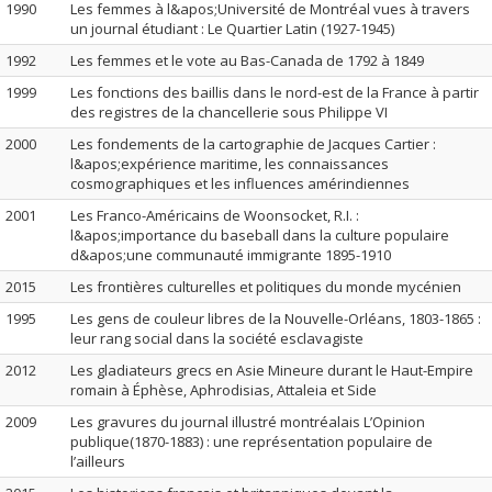
1990
Les femmes à l&apos;Université de Montréal vues à travers
un journal étudiant : Le Quartier Latin (1927-1945)
1992
Les femmes et le vote au Bas-Canada de 1792 à 1849
1999
Les fonctions des baillis dans le nord-est de la France à partir
des registres de la chancellerie sous Philippe VI
2000
Les fondements de la cartographie de Jacques Cartier :
l&apos;expérience maritime, les connaissances
cosmographiques et les influences amérindiennes
2001
Les Franco-Américains de Woonsocket, R.I. :
l&apos;importance du baseball dans la culture populaire
d&apos;une communauté immigrante 1895-1910
2015
Les frontières culturelles et politiques du monde mycénien
1995
Les gens de couleur libres de la Nouvelle-Orléans, 1803-1865 :
leur rang social dans la société esclavagiste
2012
Les gladiateurs grecs en Asie Mineure durant le Haut-Empire
romain à Éphèse, Aphrodisias, Attaleia et Side
2009
Les gravures du journal illustré montréalais L’Opinion
publique(1870-1883) : une représentation populaire de
l’ailleurs