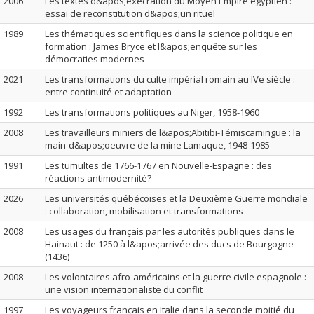
2006
Les textes d&apos;exécration du Moyen Empire égyptien :
essai de reconstitution d&apos;un rituel
1989
Les thématiques scientifiques dans la science politique en
formation : James Bryce et l&apos;enquête sur les
démocraties modernes
2021
Les transformations du culte impérial romain au IVe siècle :
entre continuité et adaptation
1992
Les transformations politiques au Niger, 1958-1960
2008
Les travailleurs miniers de l&apos;Abitibi-Témiscamingue : la
main-d&apos;oeuvre de la mine Lamaque, 1948-1985
1991
Les tumultes de 1766-1767 en Nouvelle-Espagne : des
réactions antimodernité?
2026
Les universités québécoises et la Deuxième Guerre mondiale
: collaboration, mobilisation et transformations
2008
Les usages du français par les autorités publiques dans le
Hainaut : de 1250 à l&apos;arrivée des ducs de Bourgogne
(1436)
2008
Les volontaires afro-américains et la guerre civile espagnole :
une vision internationaliste du conflit
1997
Les voyageurs français en Italie dans la seconde moitié du