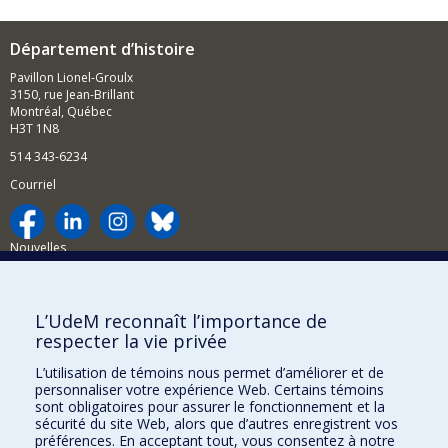
Département d’histoire
Pavillon Lionel-Groulx
3150, rue Jean-Brillant
Montréal, Québec
H3T 1N8
514 343-6234
Courriel
Nouvelles
Activités
Comment soutenir le Département?
L’UdeM reconnaît l’importance de
respecter la vie privée
BESOIN D'AIDE?
L’utilisation de témoins nous permet d’améliorer et de
Plan du site
personnaliser votre expérience Web. Certains témoins
Signaler une erreur
sont obligatoires pour assurer le fonctionnement et la
sécurité du site Web, alors que d’autres enregistrent vos
Accessibilité
préférences. En acceptant tout, vous consentez à notre