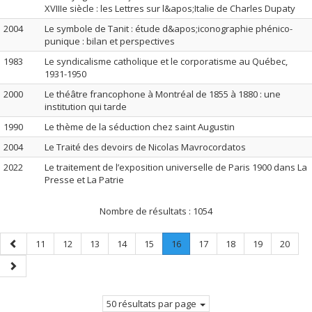
XVIIIe siècle : les Lettres sur l&apos;Italie de Charles Dupaty
2004
Le symbole de Tanit : étude d&apos;iconographie phénico-
punique : bilan et perspectives
1983
Le syndicalisme catholique et le corporatisme au Québec,
1931-1950
2000
Le théâtre francophone à Montréal de 1855 à 1880 : une
institution qui tarde
1990
Le thème de la séduction chez saint Augustin
2004
Le Traité des devoirs de Nicolas Mavrocordatos
2022
Le traitement de l’exposition universelle de Paris 1900 dans La
Presse et La Patrie
Nombre de résultats :
1054
Page
Page
Page
Page
Page
Page
Page
.
Page
Page
Page
Page
11
12
13
14
15
16
17
18
19
20
précédente
Page
Page
courante.
suivante
50 résultats par page