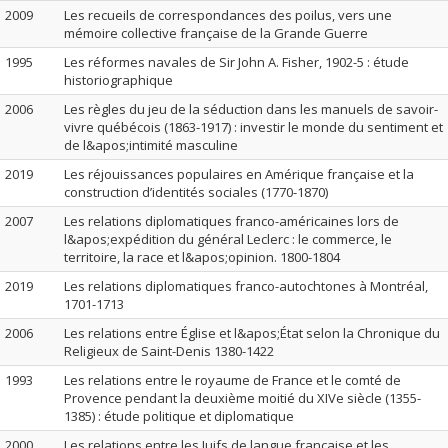
2009
Les recueils de correspondances des poilus, vers une
mémoire collective française de la Grande Guerre
1995
Les réformes navales de Sir John A. Fisher, 1902-5 : étude
historiographique
2006
Les règles du jeu de la séduction dans les manuels de savoir-
vivre québécois (1863-1917) : investir le monde du sentiment et
de l&apos;intimité masculine
2019
Les réjouissances populaires en Amérique française et la
construction d’identités sociales (1770-1870)
2007
Les relations diplomatiques franco-américaines lors de
l&apos;expédition du général Leclerc : le commerce, le
territoire, la race et l&apos;opinion. 1800-1804
2019
Les relations diplomatiques franco-autochtones à Montréal,
1701-1713
2006
Les relations entre Église et l&apos;État selon la Chronique du
Religieux de Saint-Denis 1380-1422
1993
Les relations entre le royaume de France et le comté de
Provence pendant la deuxième moitié du XIVe siècle (1355-
1385) : étude politique et diplomatique
2000
Les relations entre les Juifs de langue française et les