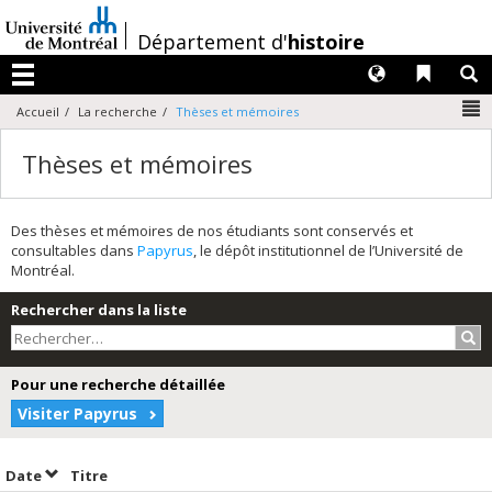
Passer
au
/
Département d'
histoire
contenu
Langues
Liens 
R
Menu
N
Accueil
La recherche
Thèses et mémoires
Thèses et mémoires
Des thèses et mémoires de nos étudiants sont conservés et
consultables dans
Papyrus
, le dépôt institutionnel de l’Université de
Montréal.
Rechercher dans la liste
Rec
Pour une recherche détaillée
Visiter Papyrus
Trier par date en ordre croissant
Trier par titre en ordre croissant
Date
Titre