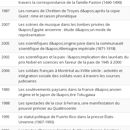
travers la correspondance de la famille Paston (1440-1490)
1987
Les romans de Chrétien de Troyes d&apos;après la copie
Guiot : rime et raison phonétique
2007
Les scènes de musique dans les tombes privées de
l&apos;Égypte ancienne : étude d&apos;un mode de
représentation
2005
Les scientifiques d&apos;origine juive dans la communauté
scientifique de l&apos;Allemagne impériale (1871-1918)
2002
Les scientifiques et la paix : l&apos;implication des lauréats du
prix Nobel en sciences en faveur de la paix de 1945 à 2000
2006
Les soldats français à Montréal au XVIIIe siècle : activités et
intégration sociale des soldats vues à travers les sources
judiciaires
1983
Les soulèvements paysans dans la France d&apos;ancien
régime et le Japon de l&apos;ère Tokugawa
1988
Les spectacles de la cour à Ferrara, une manifestation du
pouvoir princier au Quattrocento
1995
Le statut politique de Puerto Rico dans la presse États-
Unienne (1967-1993)