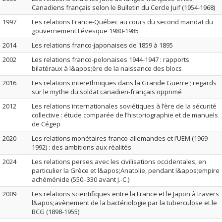
Canadiens français selon le Bulletin du Cercle Juif (1954-1968)
1997
Les relations France-Québec au cours du second mandat du
gouvernement Lévesque 1980-1985
2014
Les relations franco-japonaises de 1859 à 1895
2002
Les relations franco-polonaises 1944-1947 : rapports
bilatéraux à l&apos;ère de la naissance des blocs
2016
Les relations interethniques dans la Grande Guerre ; regards
sur le mythe du soldat canadien-français opprimé
2012
Les relations internationales soviétiques à l’ère de la sécurité
collective : étude comparée de l’historiographie et de manuels
de Cégep
2020
Les relations monétaires franco-allemandes et l’UEM (1969-
1992) : des ambitions aux réalités
2024
Les relations perses avec les civilisations occidentales, en
particulier la Grèce et l&apos;Anatolie, pendant l&apos;empire
achéménide (550–330 avant J.-C.)
2009
Les relations scientifiques entre la France et le Japon à travers
l&apos;avènement de la bactériologie par la tuberculose et le
BCG (1898-1955)