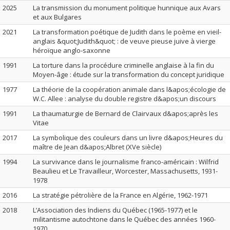
2025
La transmission du monument politique hunnique aux Avars
et aux Bulgares
2021
La transformation poétique de Judith dans le poème en vieil-
anglais &quot;Judith&quot; : de veuve pieuse juive à vierge
héroïque anglo-saxonne
1991
La torture dans la procédure criminelle anglaise à la fin du
Moyen-âge : étude sur la transformation du concept juridique
1977
La théorie de la coopération animale dans l&apos;écologie de
W.C. Allee : analyse du double registre d&apos;un discours
1991
La thaumaturgie de Bernard de Clairvaux d&apos;après les
Vitae
2017
La symbolique des couleurs dans un livre d&apos;Heures du
maître de Jean d&apos;Albret (XVe siècle)
1994
La survivance dans le journalisme franco-américain : Wilfrid
Beaulieu et Le Travailleur, Worcester, Massachusetts, 1931-
1978
2016
La stratégie pétrolière de la France en Algérie, 1962-1971
2018
L’Association des Indiens du Québec (1965-1977) et le
militantisme autochtone dans le Québec des années 1960-
1970