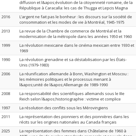
diffusion et l&apos;évolution de la citoyenneté romaine, de la
République à Caracalla: les cas de Thugga et Lepcis Magna
2016
L’argent ne fait pas le bonheur : les discours sur la société de
consommation et les modes de vie à Montréal, 1945-1975
2013
La revue de la Chambre de commerce de Montréal et la
modernisation de la métropole dans les années 1950 et 1960
1999
La révolution mexicaine dans le cinéma mexicain entre 1930 et
1969
1990
La révolution grenadine et sa déstabilisation par les États-
Unis (1979-1983)
2006
La réunification allemande à Bonn, Washington et Moscou :
les mémoires politiques et le processus menant à
l&apos;unité de l&apos;Allemange de 1989-1990
2008
La responsabilité des scientifiques allemands sous le IIIe
Reich selon l&apos;historiographie : victime et complice
1997
La résolution des conflits sous les Mérovingiens
2011
La représentation des pionniers et des pionnières dans les
récits sur les origines nationales au Canada français
2025
La représentation des femmes dans Châtelaine de 1960 à