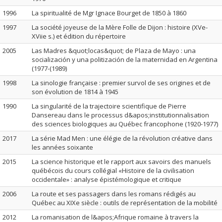
1996
La spiritualité de Mgr Ignace Bourget de 1850 à 1860
1997
La société joyeuse de la Mère Folle de Dijon : histoire (XVe-
XViie s.) et édition du répertoire
2005
Las Madres &quot;locas&quot; de Plaza de Mayo : una
socialización y una politización de la maternidad en Argentina
(1977-(1989)
1998
La sinologie française : premier survol de ses origines et de
son évolution de 1814 à 1945
1990
La singularité de la trajectoire scientifique de Pierre
Dansereau dans le processus d&apos;institutionnalisation
des sciences biologiques au Québec francophone (1920-1977)
2017
La série Mad Men : une élégie de la révolution créative dans
les années soixante
2015
La science historique et le rapport aux savoirs des manuels
québécois du cours collégial «Histoire de la civilisation
occidentale» : analyse épistémologique et critique
2006
La route et ses passagers dans les romans rédigés au
Québec au XIXe siècle : outils de représentation de la mobilité
2012
La romanisation de l&apos;Afrique romaine à travers la