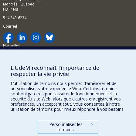
Montréal, Québec
H3T 1N8
514 343-6234
Courriel
Nouvelles
Activités
Comment soutenir le Département?
L’UdeM reconnaît l’importance de
respecter la vie privée
BESOIN D'AIDE?
L’utilisation de témoins nous permet d’améliorer et de
Plan du site
personnaliser votre expérience Web. Certains témoins
Signaler une erreur
sont obligatoires pour assurer le fonctionnement et la
sécurité du site Web, alors que d’autres enregistrent vos
Accessibilité
préférences. En acceptant tout, vous consentez à notre
utilisation de témoins pour mieux répondre à vos besoins.
FACULTÉ DES ARTS ET DES SCIENCES
Nos départements et écoles
Personnaliser les
>
témoins
Nos centres d'études