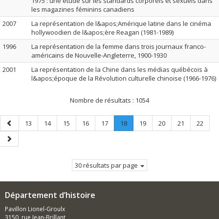
1975 : une étude sur les standards corporels et sexuels dans
les magazines féminins canadiens
2007
La représentation de l&apos;Amérique latine dans le cinéma
hollywoodien de l&apos;ère Reagan (1981-1989)
1996
La représentation de la femme dans trois journaux franco-
américains de Nouvelle-Angleterre, 1900-1930
2001
La représentation de la Chine dans les médias québécois à
l&apos;époque de la Révolution culturelle chinoise (1966-1976)
Nombre de résultats :
1054
Page
Page
Page
Page
Page
Page
Page
.
Page
Page
Page
Page
13
14
15
16
17
18
19
20
21
22
précédente
Page
Page
courante.
suivante
30 résultats par page
Département d’histoire
Pavillon Lionel-Groulx
3150, rue Jean-Brillant