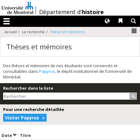
Passer
au
/
Département d'
histoire
contenu
Langues
Liens 
R
Menu
N
Accueil
La recherche
Thèses et mémoires
Thèses et mémoires
Des thèses et mémoires de nos étudiants sont conservés et
consultables dans
Papyrus
, le dépôt institutionnel de l’Université de
Montréal.
Rechercher dans la liste
Rec
Pour une recherche détaillée
Visiter Papyrus
Trier par date en ordre décroissant
Trier par titre en ordre décroissant
Date
Titre