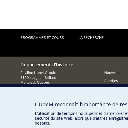
PROGRAMMES ET COURS
LA RECHERCHE
Département d’histoire
Pavillon Lionel-Groulx
Nouvelles
3150, rue Jean-Brillant
Activités
Montréal, Québec
H3T 1N8
Comment so
514 343-6234
Courriel
L’UdeM reconnaît l’importance de resp
L’utilisation de témoins nous permet d’améliorer e
sécurité du site Web, alors que d’autres enregistr
besoins.