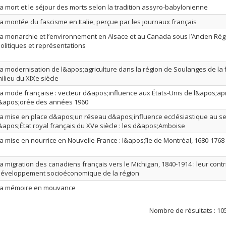
a mort et le séjour des morts selon la tradition assyro-babylonienne
a montée du fascisme en Italie, perçue par les journaux français
a monarchie et l’environnement en Alsace et au Canada sous l’Ancien Régi
olitiques et représentations
a modernisation de l&apos;agriculture dans la région de Soulanges de la f
ilieu du XIXe siècle
a mode française : vecteur d&apos;influence aux États-Unis de l&apos;ap
&apos;orée des années 1960
a mise en place d&apos;un réseau d&apos;influence ecclésiastique au se
&apos;État royal français du XVe siècle : les d&apos;Amboise
a mise en nourrice en Nouvelle-France : l&apos;île de Montréal, 1680-1768
a migration des canadiens français vers le Michigan, 1840-1914 : leur cont
éveloppement socioéconomique de la région
La mémoire en mouvance
Nombre de résultats :
10