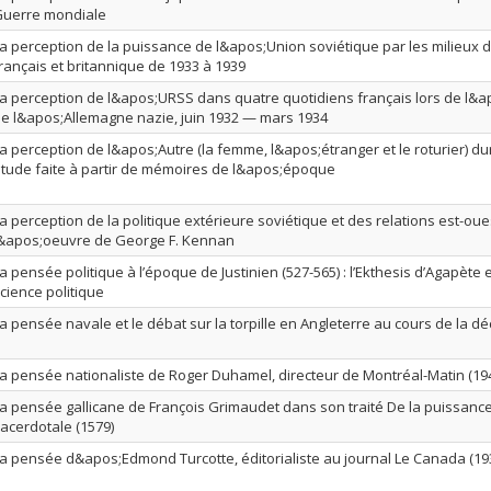
uerre mondiale
a perception de la puissance de l&apos;Union soviétique par les milieux 
rançais et britannique de 1933 à 1939
a perception de l&apos;URSS dans quatre quotidiens français lors de l
e l&apos;Allemagne nazie, juin 1932 — mars 1934
a perception de l&apos;Autre (la femme, l&apos;étranger et le roturier) dur
tude faite à partir de mémoires de l&apos;époque
a perception de la politique extérieure soviétique et des relations est-oue
&apos;oeuvre de George F. Kennan
a pensée politique à l’époque de Justinien (527-565) : l’Ekthesis d’Agapète 
cience politique
a pensée navale et le débat sur la torpille en Angleterre au cours de la d
a pensée nationaliste de Roger Duhamel, directeur de Montréal-Matin (19
a pensée gallicane de François Grimaudet dans son traité De la puissance
acerdotale (1579)
a pensée d&apos;Edmond Turcotte, éditorialiste au journal Le Canada (19