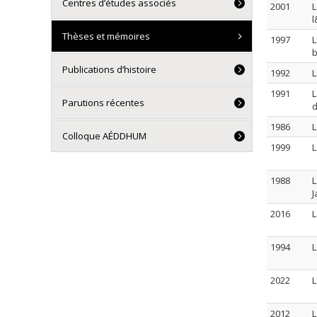
Centres d’études associés
2001
L
l
Thèses et mémoires
1997
L
b
Publications d’histoire
1992
L
1991
L
Parutions récentes
d
1986
L
Colloque AÉDDHUM
1999
L
1988
L
J
2016
L
1994
L
2022
L
2012
L