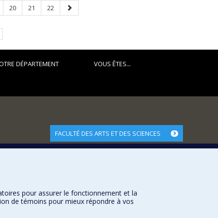
ge
Page
Page
Page
Page
20
21
22
suivante
e.
OTRE DÉPARTEMENT
VOUS ÊTES...
FACULTÉ DES ARTS ET DES SCIENCES
Nos départements et écoles
Nos centres d'études
Nos programmes et cours
atoires pour assurer le fonctionnement et la
sation de témoins pour mieux répondre à vos