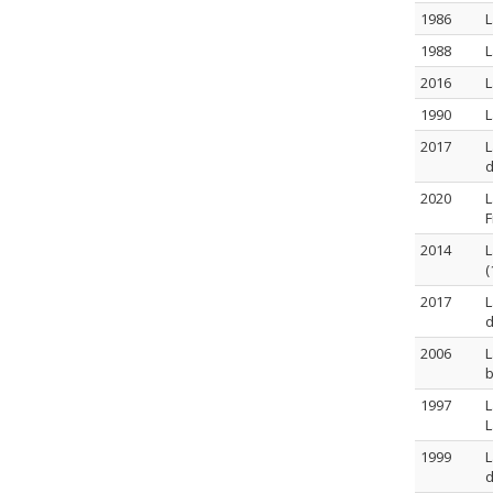
1986
L
1988
L
2016
L
1990
L
2017
L
d
2020
L
F
2014
L
(
2017
L
d
2006
L
b
1997
L
L
1999
L
d