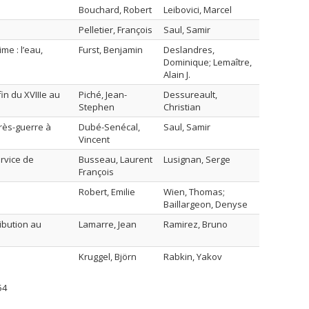
Bouchard, Robert
Leibovici, Marcel
Pelletier, François
Saul, Samir
me : l’eau,
Furst, Benjamin
Deslandres,
Dominique; Lemaître,
Alain J.
in du XVIIIe au
Piché, Jean-
Dessureault,
Stephen
Christian
rès-guerre à
Dubé-Senécal,
Saul, Samir
Vincent
rvice de
Busseau, Laurent
Lusignan, Serge
François
Robert, Emilie
Wien, Thomas;
Baillargeon, Denyse
ribution au
Lamarre, Jean
Ramirez, Bruno
Kruggel, Björn
Rabkin, Yakov
54