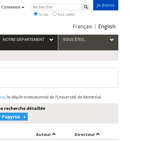
Je donne
Rechercher
Connexion
Rechercher
Ce site
Tout UdeM
Choix
Français
English
de
la
NOTRE DÉPARTEMENT
VOUS ÊTES...
langue
rus
, le dépôt institutionnel de l’Université de Montréal.
e recherche détaillée
r Papyrus
Trier par auteur en ordre décroissant
par contributeur en 
Auteur
Directeur