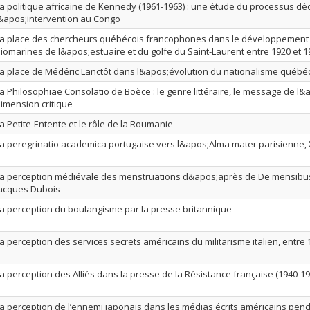
a politique africaine de Kennedy (1961-1963) : une étude du processus déc
&apos;intervention au Congo
a place des chercheurs québécois francophones dans le développement
iomarines de l&apos;estuaire et du golfe du Saint-Laurent entre 1920 et 1
a place de Médéric Lanctôt dans l&apos;évolution du nationalisme québé
a Philosophiae Consolatio de Boèce : le genre littéraire, le message de l
imension critique
a Petite-Entente et le rôle de la Roumanie
a peregrinatio academica portugaise vers l&apos;Alma mater parisienne, X
a perception médiévale des menstruations d&apos;après de De mensibu
acques Dubois
a perception du boulangisme par la presse britannique
a perception des services secrets américains du militarisme italien, entre 
a perception des Alliés dans la presse de la Résistance française (1940-19
a perception de l’ennemi japonais dans les médias écrits américains pen