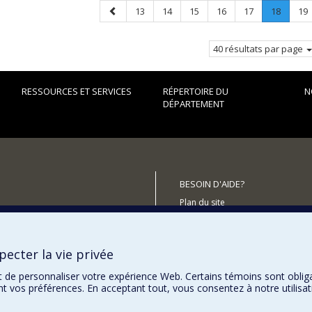
Page
Page
Page
Page
Page
Page
Page
.
Pa
13
14
15
16
17
18
19
précédente
Page
courant
40 résultats par page
RESSOURCES ET SERVICES
RÉPERTOIRE DU
N
DÉPARTEMENT
BESOIN D'AIDE?
Plan du site
utenir le Département?
Signaler une erreur
Accessibilité
ecter la vie privée
t de personnaliser votre expérience Web. Certains témoins sont oblig
ent vos préférences. En acceptant tout, vous consentez à notre utili