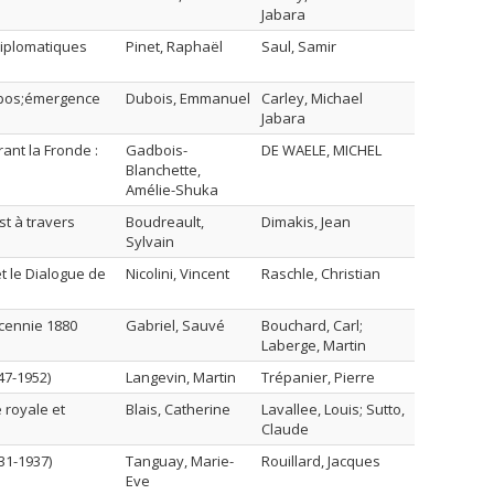
Jabara
diplomatiques
Pinet, Raphaël
Saul, Samir
&apos;émergence
Dubois, Emmanuel
Carley, Michael
Jabara
ant la Fronde :
Gadbois-
DE WAELE, MICHEL
Blanchette,
Amélie-Shuka
st à travers
Boudreault,
Dimakis, Jean
Sylvain
et le Dialogue de
Nicolini, Vincent
Raschle, Christian
écennie 1880
Gabriel, Sauvé
Bouchard, Carl;
Laberge, Martin
47-1952)
Langevin, Martin
Trépanier, Pierre
 royale et
Blais, Catherine
Lavallee, Louis; Sutto,
Claude
31-1937)
Tanguay, Marie-
Rouillard, Jacques
Eve