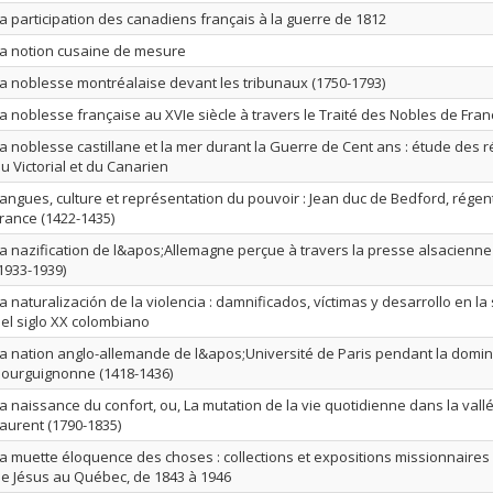
a participation des canadiens français à la guerre de 1812
a notion cusaine de mesure
a noblesse montréalaise devant les tribunaux (1750-1793)
a noblesse française au XVIe siècle à travers le Traité des Nobles de Fran
a noblesse castillane et la mer durant la Guerre de Cent ans : étude des r
u Victorial et du Canarien
angues, culture et représentation du pouvoir : Jean duc de Bedford, rége
rance (1422-1435)
a nazification de l&apos;Allemagne perçue à travers la presse alsacienn
1933-1939)
a naturalización de la violencia : damnificados, víctimas y desarrollo en l
el siglo XX colombiano
a nation anglo-allemande de l&apos;Université de Paris pendant la domin
ourguignonne (1418-1436)
a naissance du confort, ou, La mutation de la vie quotidienne dans la vall
aurent (1790-1835)
a muette éloquence des choses : collections et expositions missionnaire
e Jésus au Québec, de 1843 à 1946