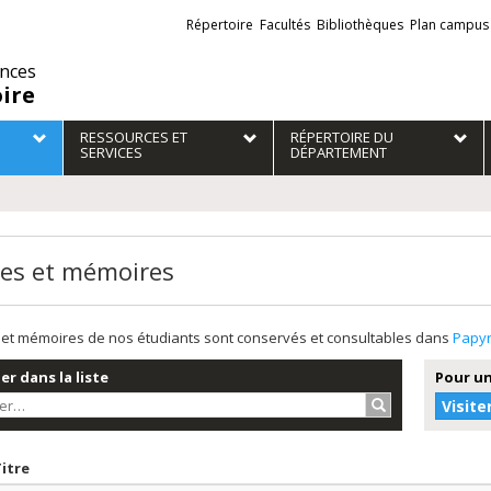
Liens
Répertoire
Facultés
Bibliothèques
Plan campus
externes
ences
oire
RESSOURCES ET
RÉPERTOIRE DU
SERVICES
DÉPARTEMENT
es et mémoires
et mémoires de nos étudiants sont conservés et consultables dans
Papy
r dans la liste
Pour un
Rechercher…
Visite
r par date en ordre décroissant
Trier par titre en ordre décroissant
Titre