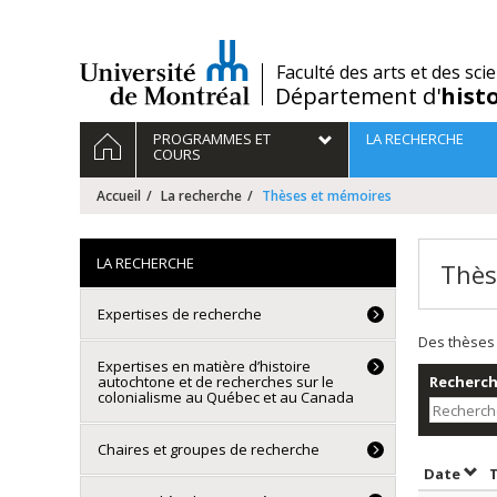
Passer
au
contenu
/
Faculté des arts et des sci
Département d'
hist
Navigation
ACCUEIL
PROGRAMMES ET
LA RECHERCHE
principale
COURS
Accueil
La recherche
Thèses et mémoires
LA RECHERCHE
Thès
Expertises de recherche
Des thèses 
Expertises en matière d’histoire
autochtone et de recherches sur le
Recherche
colonialisme au Québec et au Canada
Chaires et groupes de recherche
Trie
Date