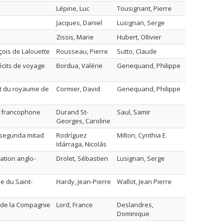
Lépine, Luc
Tousignant, Pierre
Jacques, Daniel
Lusignan, Serge
Zissis, Marie
Hubert, Ollivier
çois de Lalouette
Rousseau, Pierre
Sutto, Claude
écits de voyage
Bordua, Valérie
Genequand, Philippe
nt du royaume de
Cormier, David
Genequand, Philippe
e francophone
Durand St-
Saul, Samir
Georges, Caroline
a segunda mitad
Rodríguez
Milton, Cynthia E.
Idárraga, Nicolás
ation anglo-
Drolet, Sébastien
Lusignan, Serge
ée du Saint-
Hardy, Jean-Pierre
Wallot, Jean Pierre
s de la Compagnie
Lord, France
Deslandres,
Dominique