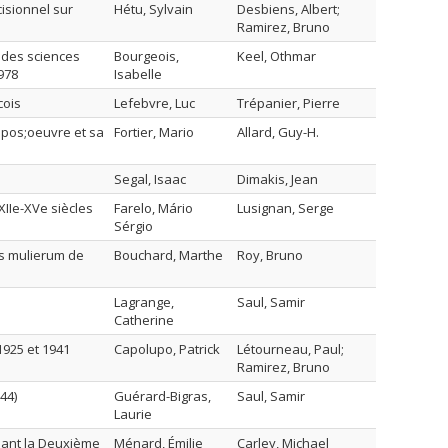
isionnel sur
Hétu, Sylvain
Desbiens, Albert;
Ramirez, Bruno
 des sciences
Bourgeois,
Keel, Othmar
978
Isabelle
cois
Lefebvre, Luc
Trépanier, Pierre
&apos;oeuvre et sa
Fortier, Mario
Allard, Guy-H.
Segal, Isaac
Dimakis, Jean
IIe-XVe siècles
Farelo, Mário
Lusignan, Serge
Sérgio
s mulierum de
Bouchard, Marthe
Roy, Bruno
Lagrange,
Saul, Samir
Catherine
1925 et 1941
Capolupo, Patrick
Létourneau, Paul;
Ramirez, Bruno
44)
Guérard-Bigras,
Saul, Samir
Laurie
dant la Deuxième
Ménard, Émilie
Carley, Michael