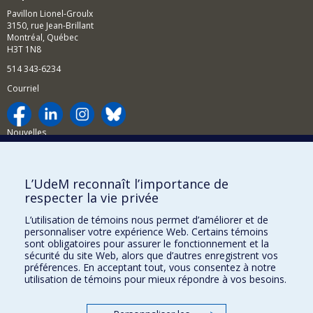
Pavillon Lionel-Groulx
3150, rue Jean-Brillant
Montréal, Québec
H3T 1N8
514 343-6234
Courriel
Nouvelles
Activités
Comment soutenir le Département?
L’UdeM reconnaît l’importance de
respecter la vie privée
BESOIN D'AIDE?
L’utilisation de témoins nous permet d’améliorer et de
Plan du site
personnaliser votre expérience Web. Certains témoins
Signaler une erreur
sont obligatoires pour assurer le fonctionnement et la
sécurité du site Web, alors que d’autres enregistrent vos
Accessibilité
préférences. En acceptant tout, vous consentez à notre
utilisation de témoins pour mieux répondre à vos besoins.
FACULTÉ DES ARTS ET DES SCIENCES
Nos départements et écoles