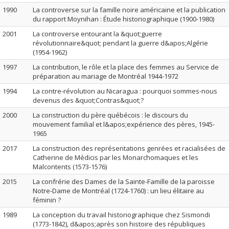
1990
La controverse sur la famille noire américaine et la publication
du rapport Moynihan : Étude historiographique (1900-1980)
2001
La controverse entourant la &quot;guerre
révolutionnaire&quot; pendant la guerre d&apos;Algérie
(1954-1962)
1997
La contribution, le rôle et la place des femmes au Service de
préparation au mariage de Montréal 1944-1972
1994
La contre-révolution au Nicaragua : pourquoi sommes-nous
devenus des &quot;Contras&quot;?
2000
La construction du père québécois : le discours du
mouvement familial et l&apos;expérience des pères, 1945-
1965
2017
La construction des représentations genrées et racialisées de
Catherine de Médicis par les Monarchomaques et les
Malcontents (1573-1576)
2015
La confrérie des Dames de la Sainte-Famille de la paroisse
Notre-Dame de Montréal (1724-1760) : un lieu élitaire au
féminin ?
1989
La conception du travail historiographique chez Sismondi
(1773-1842), d&apos;après son histoire des républiques