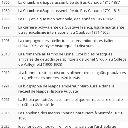
1966
La Chambre d&apos;assemblée du Bas-Canada 1815-1837
1960
La Chambre d&apos;assemblée du Bas-Canada 1792-1815
1996
La CEQ et la question nationale, des années 1960-1992
1999
La carrière polyvalente de Gustave Francq, figure marquante
du syndicalisme international au Québec (1871-1952)
1995
La campagne des intellectuels interventionnistes italiens
(1914-1915) : analyse historique du discours
2018
La Bromance au temps de Lionel Groulx : les pratiques
amicales de deux dirigés spirituels de Lionel Groulx au Collège
de Valleyfield (1900-1908)
2019
«La bonne cuisine» : discours alimentaires et goûts populaires
au Québec des années 1920 à 1949
1991
La biographie de l&apos;empereur Marc-Aurèle dans le
recueil de l&apos;Histoire Auguste
2025
La Bibbia per tutti/e. La culture biblique vernaculaire en Italie
du XIII au XVIIe siècle
2016
La Babylone des marins : Marins hauturiers à Montréal 1851-
1896
2025
Justifier et promouvoir l’empire français par l’archéologie