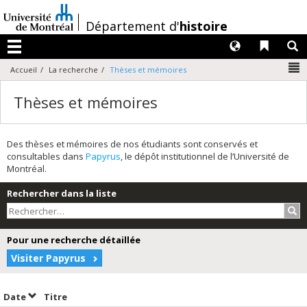
Passer
au
/
Département d'
histoire
contenu
Langues
Liens 
R
Menu
N
Accueil
La recherche
Thèses et mémoires
Thèses et mémoires
Des thèses et mémoires de nos étudiants sont conservés et
consultables dans
Papyrus
, le dépôt institutionnel de l’Université de
Montréal.
Rechercher dans la liste
Rec
Pour une recherche détaillée
Visiter Papyrus
Trier par date en ordre décroissant
Trier par titre en ordre décroissant
Date
Titre