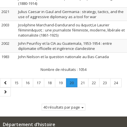
(1880-1914)
2021
Julius Caesar in Gaul and Germania : strategy, tactics, and the
use of aggressive diplomacy as a tool for war
2003
Joséphine Marchand-Dandurand ou &quot;Le Laurier
féminin&quot; : une journaliste féministe, moderne, libérale et
nationaliste (1861-1925)
2002
John Peurifoy et la CIA au Guatemala, 1953-1954 : entre
diplomatie officielle et ingérence clandestine
1983
John Neilson et la question nationale au Bas-Canada
Nombre de résultats :
1054
Page
Page
Page
Page
Page
Page
Page
.
Page
Page
Page
Page
15
16
17
18
19
20
21
22
23
24
précédente
Page
Page
courante.
suivante
40 résultats par page
Département d’histoire