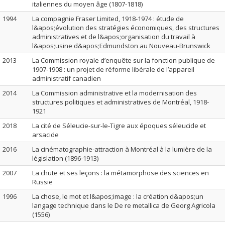
italiennes du moyen âge (1807-1818)
1994
La compagnie Fraser Limited, 1918-1974 : étude de
l&apos;évolution des stratégies économiques, des structures
administratives et de l&apos;organisation du travail à
l&apos;usine d&apos;Edmundston au Nouveau-Brunswick
2013
La Commission royale d’enquête sur la fonction publique de
1907-1908 : un projet de réforme libérale de l’appareil
administratif canadien
2014
La Commission administrative et la modernisation des
structures politiques et administratives de Montréal, 1918-
1921
2018
La cité de Séleucie-sur-le-Tigre aux époques séleucide et
arsacide
2016
La cinématographie-attraction à Montréal à la lumière de la
législation (1896-1913)
2007
La chute et ses leçons : la métamorphose des sciences en
Russie
1996
La chose, le mot et l&apos;image : la création d&apos;un
langage technique dans le De re metallica de Georg Agricola
(1556)