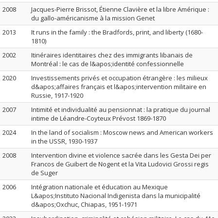
2008
Jacques-Pierre Brissot, Étienne Clavière et la libre Amérique :
du gallo-américanisme à la mission Genet
2013
It runs in the family : the Bradfords, print, and liberty (1680-
1810)
2002
Itinéraires identitaires chez des immigrants libanais de
Montréal : le cas de l&apos;identité confessionnelle
2020
Investissements privés et occupation étrangère : les milieux
d&apos;affaires français et l&apos;intervention militaire en
Russie, 1917-1920
2007
Intimité et individualité au pensionnat : la pratique du journal
intime de Léandre-Coyteux Prévost 1869-1870
2024
In the land of socialism : Moscow news and American workers
in the USSR, 1930-1937
2008
Intervention divine et violence sacrée dans les Gesta Dei per
Francos de Guibert de Nogent et la Vita Ludovici Grossi regis
de Suger
2006
Intégration nationale et éducation au Mexique
L&apos;Instituto Nacional Indigenista dans la municipalité
d&apos;Oxchuc, Chiapas, 1951-1971