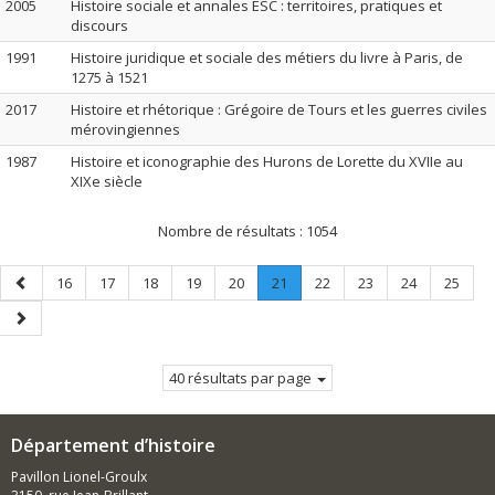
2005
Histoire sociale et annales ESC : territoires, pratiques et
discours
1991
Histoire juridique et sociale des métiers du livre à Paris, de
1275 à 1521
2017
Histoire et rhétorique : Grégoire de Tours et les guerres civiles
mérovingiennes
1987
Histoire et iconographie des Hurons de Lorette du XVIIe au
XIXe siècle
Nombre de résultats :
1054
Page
Page
Page
Page
Page
Page
Page
.
Page
Page
Page
Page
16
17
18
19
20
21
22
23
24
25
précédente
Page
Page
courante.
suivante
40 résultats par page
Département d’histoire
Pavillon Lionel-Groulx