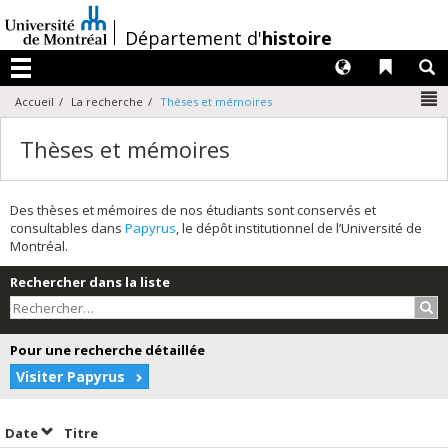
Passer
au
/
Département d'
histoire
contenu
Langues
Liens 
R
Menu
N
Accueil
La recherche
Thèses et mémoires
Thèses et mémoires
Des thèses et mémoires de nos étudiants sont conservés et
consultables dans
Papyrus
, le dépôt institutionnel de l’Université de
Montréal.
Rechercher dans la liste
Rec
Pour une recherche détaillée
Visiter Papyrus
Trier par date en ordre décroissant
Trier par titre en ordre décroissant
Date
Titre