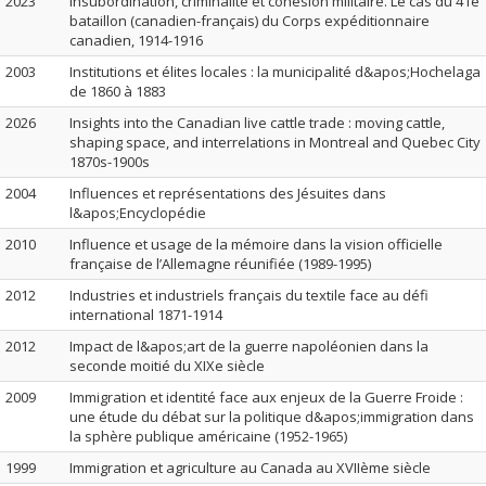
2023
Insubordination, criminalité et cohésion militaire. Le cas du 41e
bataillon (canadien-français) du Corps expéditionnaire
canadien, 1914-1916
2003
Institutions et élites locales : la municipalité d&apos;Hochelaga
de 1860 à 1883
2026
Insights into the Canadian live cattle trade : moving cattle,
shaping space, and interrelations in Montreal and Quebec City
1870s-1900s
2004
Influences et représentations des Jésuites dans
l&apos;Encyclopédie
2010
Influence et usage de la mémoire dans la vision officielle
française de l’Allemagne réunifiée (1989-1995)
2012
Industries et industriels français du textile face au défi
international 1871-1914
2012
Impact de l&apos;art de la guerre napoléonien dans la
seconde moitié du XIXe siècle
2009
Immigration et identité face aux enjeux de la Guerre Froide :
une étude du débat sur la politique d&apos;immigration dans
la sphère publique américaine (1952-1965)
1999
Immigration et agriculture au Canada au XVIIème siècle