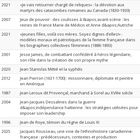
2021
«Je vais retourner chargé de reliques» : la dévotion aux
martyrs des catacombes romaines au Canada (1830-1930)
2007
Jeux de pouvoir : des coulisses à l&apos;avant-scène : les
reines de France Marie de Médicis et Anne d&apos;Autriche
2021
«Jeunes filles, voilà vos mères. Soyez dignes d’elles!» :
modèles moraux et patriotiques de la femme française dans
les biographies collectives féminines (1886-1893)
2001
Jesse James, de combattant confédéré à héros légendaire,
son rôle dans la création de son propre mythe
2020
Jean Stanislas Mittié et la syphilis
2012
Jean Pierron (1631-1700) : missionnaire, diplomate et peintre
en Amérique
1987
Jean Leroux dit Provençal, marchand à Sorel au XVIIIe siècle
2004
Jean-Jacques Dessalines dans la guerre
d&apos;indépendance haïtienne : les stratégies utilisées pour
imposer son leadership
1996
Jean de Roye, témoin du règne de Louis XI
2025
Jacques Rousseau, une voie de l’ethnohistoire canadienne-
française : prédécesseurs, contextes et production