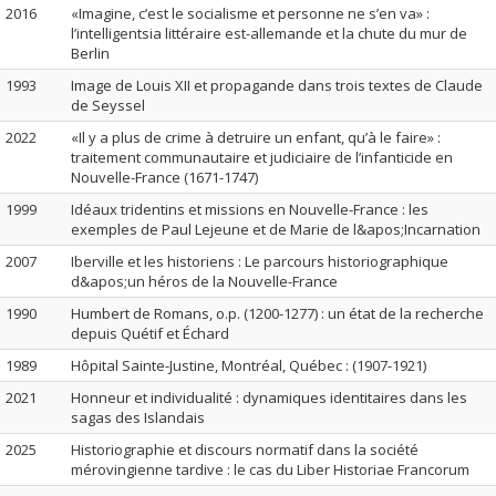
2016
«Imagine, c’est le socialisme et personne ne s’en va» :
l’intelligentsia littéraire est-allemande et la chute du mur de
Berlin
1993
Image de Louis XII et propagande dans trois textes de Claude
de Seyssel
2022
«Il y a plus de crime à detruire un enfant, qu’à le faire» :
traitement communautaire et judiciaire de l’infanticide en
Nouvelle-France (1671-1747)
1999
Idéaux tridentins et missions en Nouvelle-France : les
exemples de Paul Lejeune et de Marie de l&apos;Incarnation
2007
Iberville et les historiens : Le parcours historiographique
d&apos;un héros de la Nouvelle-France
1990
Humbert de Romans, o.p. (1200-1277) : un état de la recherche
depuis Quétif et Échard
1989
Hôpital Sainte-Justine, Montréal, Québec : (1907-1921)
2021
Honneur et individualité : dynamiques identitaires dans les
sagas des Islandais
2025
Historiographie et discours normatif dans la société
mérovingienne tardive : le cas du Liber Historiae Francorum