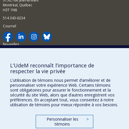
3150, rue Jean-Brillant
Montréal, Québec
H3T 1N8
514 343-6234
Courriel
Nouvelles
Activités
Comment soutenir le Département?
L’UdeM reconnaît l’importance de
respecter la vie privée
BESOIN D'AIDE?
L’utilisation de témoins nous permet d’améliorer et de
Plan du site
personnaliser votre expérience Web. Certains témoins
Signaler une erreur
sont obligatoires pour assurer le fonctionnement et la
sécurité du site Web, alors que d’autres enregistrent vos
Accessibilité
préférences. En acceptant tout, vous consentez à notre
utilisation de témoins pour mieux répondre à vos besoins.
FACULTÉ DES ARTS ET DES SCIENCES
Nos départements et écoles
Personnaliser les
>
témoins
Nos centres d'études