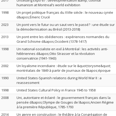
2017
Unsettling Expo 67 : developmentalism &amp; colonial
humanism at Montreal’s world exhibition
1998
Un projet politique français du XVIIe siècle : le nouveau cynée
d&apos;Émeric Crucé
2023
Un pont vers le futur ou un saut vers le passé? : une étude sur
la démodernisation au Brésil (2013-2018)
2013
Un pont entre les obédiences : expériences normandes du
Grand Schisme d&apos;Occident (1378-1417)
1998
Un national-socialiste en exil à Montréal : les activités anti-
hitlériennes d&apos;Otto Strasser et la révolution
conservatrice (1941-1943)
2002
Un loyalisme incendiaire : étude sur le &quot;torysme&quot;
montréalais de 1849 à partir de journaux de l&apos;époque
1990
United States-Spanish relations during World War II : a
reassessment
1998
United States Cultural Policy in France 1945 to 1958
2008
Uni, autoritaire et éclairé : le gouvernement français dans la
pensée d&apos;Olympe de Gouges de l&apos;Ancien Régime
à la première République, 1785-1793
2014
Un genre en construction : le théâtre à la Congrégation de