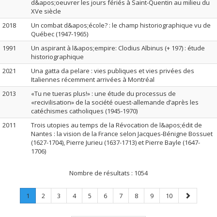
d&apos;oeuvrer les jours fériés à Saint-Quentin au milieu du
XVe siècle
2018
Un combat d&apos;école? : le champ historiographique vu de
Québec (1947-1965)
1991
Un aspirant à l&apos;empire: Clodius Albinus (+ 197) : étude
historiographique
2021
Una gatta da pelare : vies publiques et vies privées des
Italiennes récemment arrivées à Montréal
2013
«Tu ne tueras plus!» : une étude du processus de
«recivilisation» de la société ouest-allemande d’après les
catéchismes catholiques (1945-1970)
2011
Trois utopies au temps de la Révocation de l&apos;édit de
Nantes : la vision de la France selon Jacques-Bénigne Bossuet
(1627-1704), Pierre Jurieu (1637-1713) et Pierre Bayle (1647-
1706)
Nombre de résultats :
1054
Page
.
Page
Page
Page
Page
Page
Page
Page
Page
Page
Page
1
2
3
4
5
6
7
8
9
10
Page
suivante
courante.