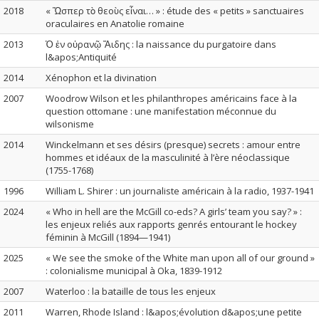
2018
« Ὥσπερ τὸ θεοὺς εἶναι… » : étude des « petits » sanctuaires
oraculaires en Anatolie romaine
2013
Ὁ ἐν οὐρανῷ Ἅιδης : la naissance du purgatoire dans
l&apos;Antiquité
2014
Xénophon et la divination
2007
Woodrow Wilson et les philanthropes américains face à la
question ottomane : une manifestation méconnue du
wilsonisme
2014
Winckelmann et ses désirs (presque) secrets : amour entre
hommes et idéaux de la masculinité à l’ère néoclassique
(1755-1768)
1996
William L. Shirer : un journaliste américain à la radio, 1937-1941
2024
« Who in hell are the McGill co-eds? A girls’ team you say? » :
les enjeux reliés aux rapports genrés entourant le hockey
féminin à McGill (1894—1941)
2025
« We see the smoke of the White man upon all of our ground »
: colonialisme municipal à Oka, 1839-1912
2007
Waterloo : la bataille de tous les enjeux
2011
Warren, Rhode Island : l&apos;évolution d&apos;une petite