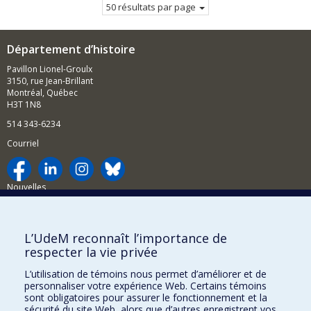
50 résultats par page
Département d’histoire
Pavillon Lionel-Groulx
3150, rue Jean-Brillant
Montréal, Québec
H3T 1N8
514 343-6234
Courriel
Nouvelles
Activités
Comment soutenir le Département?
L’UdeM reconnaît l’importance de
respecter la vie privée
BESOIN D'AIDE?
L’utilisation de témoins nous permet d’améliorer et de
Plan du site
personnaliser votre expérience Web. Certains témoins
Signaler une erreur
sont obligatoires pour assurer le fonctionnement et la
sécurité du site Web, alors que d’autres enregistrent vos