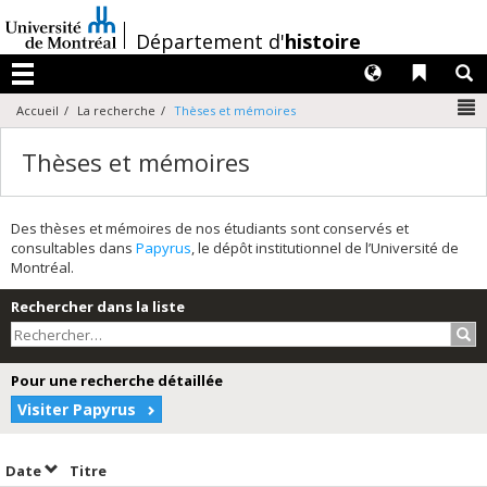
Passer
au
/
Département d'
histoire
contenu
Langues
Liens 
R
Menu
N
Accueil
La recherche
Thèses et mémoires
Thèses et mémoires
Des thèses et mémoires de nos étudiants sont conservés et
consultables dans
Papyrus
, le dépôt institutionnel de l’Université de
Montréal.
Rechercher dans la liste
Rec
Pour une recherche détaillée
Visiter Papyrus
Trier par date en ordre décroissant
Trier par titre en ordre décroissant
Date
Titre