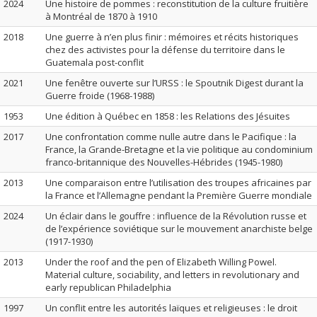
2024
Une histoire de pommes : reconstitution de la culture fruitière
à Montréal de 1870 à 1910
2018
Une guerre à n’en plus finir : mémoires et récits historiques
chez des activistes pour la défense du territoire dans le
Guatemala post-conflit
2021
Une fenêtre ouverte sur l’URSS : le Spoutnik Digest durant la
Guerre froide (1968-1988)
1953
Une édition à Québec en 1858 : les Relations des Jésuites
2017
Une confrontation comme nulle autre dans le Pacifique : la
France, la Grande-Bretagne et la vie politique au condominium
franco-britannique des Nouvelles-Hébrides (1945-1980)
2013
Une comparaison entre l’utilisation des troupes africaines par
la France et l’Allemagne pendant la Première Guerre mondiale
2024
Un éclair dans le gouffre : influence de la Révolution russe et
de l’expérience soviétique sur le mouvement anarchiste belge
(1917-1930)
2013
Under the roof and the pen of Elizabeth Willing Powel.
Material culture, sociability, and letters in revolutionary and
early republican Philadelphia
1997
Un conflit entre les autorités laïques et religieuses : le droit