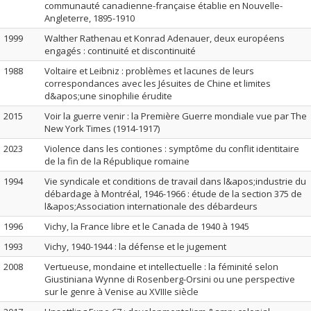
communauté canadienne-française établie en Nouvelle-
Angleterre, 1895-1910
1999
Walther Rathenau et Konrad Adenauer, deux européens
engagés : continuité et discontinuité
1988
Voltaire et Leibniz : problèmes et lacunes de leurs
correspondances avec les Jésuites de Chine et limites
d&apos;une sinophilie érudite
2015
Voir la guerre venir : la Première Guerre mondiale vue par The
New York Times (1914-1917)
2023
Violence dans les contiones : symptôme du conflit identitaire
de la fin de la République romaine
1994
Vie syndicale et conditions de travail dans l&apos;industrie du
débardage à Montréal, 1946-1966 : étude de la section 375 de
l&apos;Association internationale des débardeurs
1996
Vichy, la France libre et le Canada de 1940 à 1945
1993
Vichy, 1940-1944 : la défense et le jugement
2008
Vertueuse, mondaine et intellectuelle : la féminité selon
Giustiniana Wynne di Rosenberg-Orsini ou une perspective
sur le genre à Venise au XVIIIe siècle