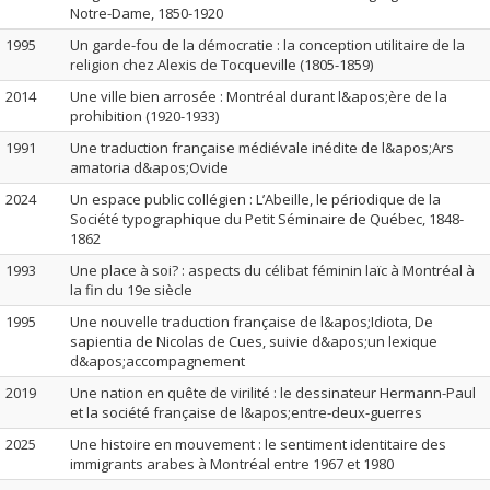
Notre-Dame, 1850-1920
1995
Un garde-fou de la démocratie : la conception utilitaire de la
religion chez Alexis de Tocqueville (1805-1859)
2014
Une ville bien arrosée : Montréal durant l&apos;ère de la
prohibition (1920-1933)
1991
Une traduction française médiévale inédite de l&apos;Ars
amatoria d&apos;Ovide
2024
Un espace public collégien : L’Abeille, le périodique de la
Société typographique du Petit Séminaire de Québec, 1848-
1862
1993
Une place à soi? : aspects du célibat féminin laïc à Montréal à
la fin du 19e siècle
1995
Une nouvelle traduction française de l&apos;Idiota, De
sapientia de Nicolas de Cues, suivie d&apos;un lexique
d&apos;accompagnement
2019
Une nation en quête de virilité : le dessinateur Hermann-Paul
et la société française de l&apos;entre-deux-guerres
2025
Une histoire en mouvement : le sentiment identitaire des
immigrants arabes à Montréal entre 1967 et 1980