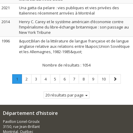
2021
Una gatta da pelare : vies publiques et vies privées des
Italiennes récemment arrivées à Montréal
2014
Henry C. Carey et le système américain d’économie contre
l’impérialisme du libre-échange britannique : son passage au
New York Tribune
1996
&quot;Bilan de la littérature de langue française et de langue
anglaise relative aux relations entre l&apos;Union Soviétique
et les Allemagnes, 1982-1985&quot;
Nombre de résultats :
1054
Page
.
Page
Page
Page
Page
Page
Page
Page
Page
Page
Page
1
2
3
4
5
6
7
8
9
10
Page
suivante
courante.
20 résultats par page
Département d’histoire
Pavillon Lionel-Groulx
3150, rue Jean-Brillant
Montréal, Québec