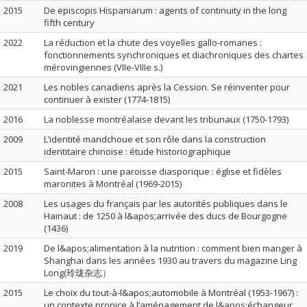
2015
De episcopis Hispaniarum : agents of continuity in the long
fifth century
2022
La réduction et la chute des voyelles gallo-romanes :
fonctionnements synchroniques et diachroniques des chartes
mérovingiennes (VIIe-VIIIe s.)
2021
Les nobles canadiens après la Cession. Se réinventer pour
continuer à exister (1774-1815)
2016
La noblesse montréalaise devant les tribunaux (1750-1793)
2009
L’identité mandchoue et son rôle dans la construction
identitaire chinoise : étude historiographique
2015
Saint-Maron : une paroisse diasporique : église et fidèles
maronites à Montréal (1969-2015)
2008
Les usages du français par les autorités publiques dans le
Hainaut : de 1250 à l&apos;arrivée des ducs de Bourgogne
(1436)
2019
De l&apos;alimentation à la nutrition : comment bien manger à
Shanghai dans les années 1930 au travers du magazine Ling
Long(玲珑杂志）
2015
Le choix du tout-à-l&apos;automobile à Montréal (1953-1967) :
un contexte propice à l’aménagement de l&apos;échangeur