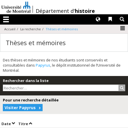
Passer
au
/
Département d'
histoire
contenu
Langues
Liens 
R
Menu
N
Accueil
La recherche
Thèses et mémoires
Thèses et mémoires
Des thèses et mémoires de nos étudiants sont conservés et
consultables dans
Papyrus
, le dépôt institutionnel de l’Université de
Montréal.
Rechercher dans la liste
Rec
Pour une recherche détaillée
Visiter Papyrus
Trier par date en ordre décroissant
Trier par titre en ordre décroissant
Date
Titre