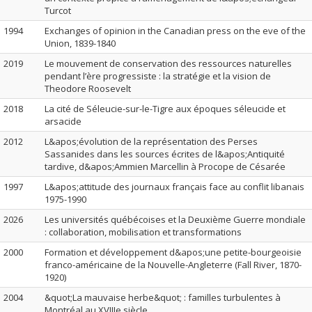
Turcot
1994
Exchanges of opinion in the Canadian press on the eve of the
Union, 1839-1840
2019
Le mouvement de conservation des ressources naturelles
pendant l’ère progressiste : la stratégie et la vision de
Theodore Roosevelt
2018
La cité de Séleucie-sur-le-Tigre aux époques séleucide et
arsacide
2012
L&apos;évolution de la représentation des Perses
Sassanides dans les sources écrites de l&apos;Antiquité
tardive, d&apos;Ammien Marcellin à Procope de Césarée
1997
L&apos;attitude des journaux français face au conflit libanais
1975-1990
2026
Les universités québécoises et la Deuxième Guerre mondiale
: collaboration, mobilisation et transformations
2000
Formation et développement d&apos;une petite-bourgeoisie
franco-américaine de la Nouvelle-Angleterre (Fall River, 1870-
1920)
2004
&quot;La mauvaise herbe&quot; : familles turbulentes à
Montréal au XVIIIe siècle