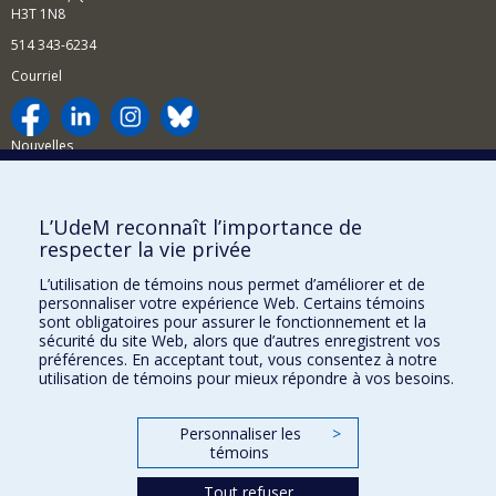
H3T 1N8
514 343-6234
Courriel
Nouvelles
Activités
Comment soutenir le Département?
L’UdeM reconnaît l’importance de
respecter la vie privée
BESOIN D'AIDE?
L’utilisation de témoins nous permet d’améliorer et de
Plan du site
personnaliser votre expérience Web. Certains témoins
Signaler une erreur
sont obligatoires pour assurer le fonctionnement et la
sécurité du site Web, alors que d’autres enregistrent vos
Accessibilité
préférences. En acceptant tout, vous consentez à notre
utilisation de témoins pour mieux répondre à vos besoins.
FACULTÉ DES ARTS ET DES SCIENCES
Nos départements et écoles
Personnaliser les
>
témoins
Nos centres d'études
Tout refuser
Nos programmes et cours