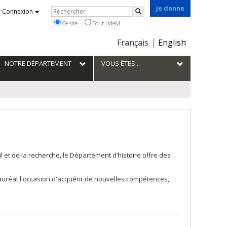
Je donne
Rechercher
Connexion
Rechercher
Ce site
Tout UdeM
Choix
Français
English
de
la
NOTRE DÉPARTEMENT
VOUS ÊTES...
langue
et de la recherche, le Département d’histoire offre des
lauréat l'occasion d'acquérir de nouvelles compétences,