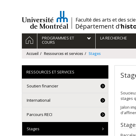
Passer
au
contenu
/
Faculté des arts et des sci
Département d'
hist
Navigation
ACCUEIL
PROGRAMMES ET
LA RECHERCHE
principale
COURS
Accueil
Ressources et services
Stages
RESSOURCES ET SERVICES
Stag
Soutien financier
Soucieux
stages 
International
Jalon im
d'affiner
Parcours RECI
Stage
Stages
Baccalau