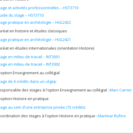
tage et activités professionnelles – HST3710
uide du stage – HST3710
tage pratique en archéologie – HGL2422
réat en histoire et études classiques
tage pratique en archéologie – HGL2421
réat en études internationales (orientation Histoire)
tage en milieu de travail – INT3001
tage en milieu de travail – INT3002
 option Enseignement au collégial
tage de 6 crédits dans un cégep
esponsable des stages à l'option Enseignement au collégial :
Marc Carrier
 option Histoire en pratique
tage au sein d'une entreprise privée (15 crédits)
oordination des stages à l'option Histoire en pratique :
Marimar Rufino