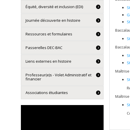
Équité, diversité et inclusion (EDI)
S
G
Journée découverte en histoire
S
Baccalau
Ressources et formulaires
S
Baccalau
Passerelles DEC-BAC
S
Liens externes en histoire
S
Maîtrise
Professeur(e)s - Volet Administratif et
financier
S
R
Associations étudiantes
Maîtrise
S
C