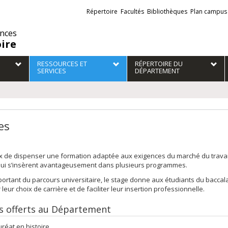
Liens
Répertoire
Facultés
Bibliothèques
Plan campus
externes
ences
oire
RESSOURCES ET
RÉPERTOIRE DU
SERVICES
DÉPARTEMENT
es
 de dispenser une formation adaptée aux exigences du marché du travail 
qui s’insèrent avantageusement dans plusieurs programmes.
portant du parcours universitaire, le stage donne aux étudiants du bacca
 leur choix de carrière et de faciliter leur insertion professionnelle.
s offerts au Département
réat en histoire