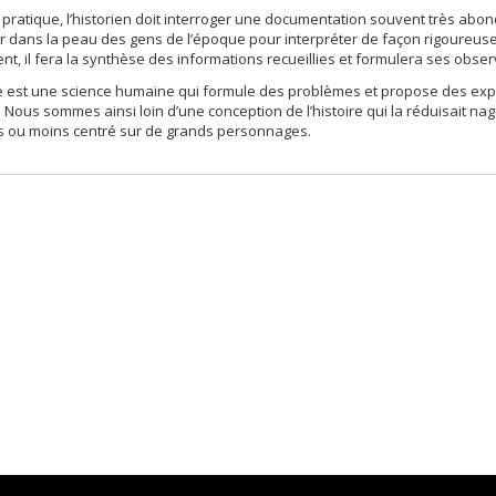
pratique, l’historien doit interroger une documentation souvent très abond
r dans la peau des gens de l’époque pour interpréter de façon rigoureus
nt, il fera la synthèse des informations recueillies et formulera ses ob
re est une science humaine qui formule des problèmes et propose des explic
. Nous sommes ainsi loin d’une conception de l’histoire qui la réduisait 
us ou moins centré sur de grands personnages.