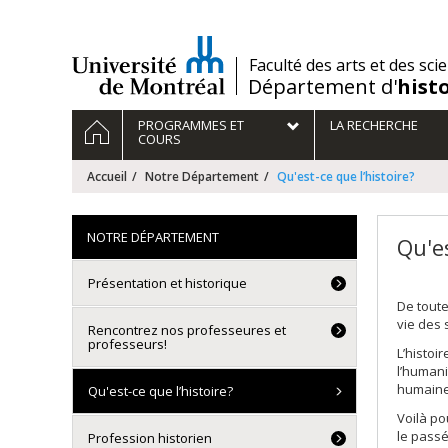
Passer
au
contenu
/
Faculté des arts et des sci
Département d'
hist
Navigation
ACCUEIL
PROGRAMMES ET
LA RECHERCHE
principale
COURS
Accueil
Notre Département
Qu'est-ce que l’histoire?
NOTRE DÉPARTEMENT
Qu'es
Présentation et historique
De toute
vie des 
Rencontrez nos professeures et
professeurs!
L’histoi
l’humani
humaines
Qu'est-ce que l’histoire?
Voilà po
le passé
Profession historien