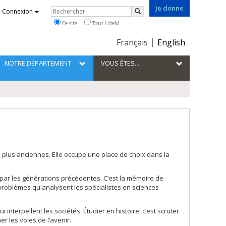
Je donne
Rechercher
Connexion
Rechercher
Ce site
Tout UdeM
Choix
Français
English
de
la
NOTRE DÉPARTEMENT
VOUS ÊTES...
langue
les plus anciennes. Elle occupe une place de choix dans la
s par les générations précédentes. C’est la mémoire de
s problèmes qu'analysent les spécialistes en sciences
nterpellent les sociétés. Étudier en histoire, c’est scruter
r les voies de l’avenir.