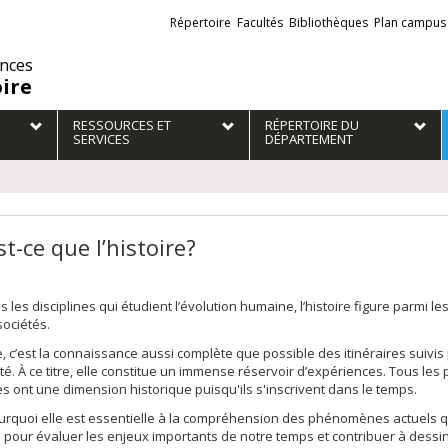
Liens
Répertoire
Facultés
Bibliothèques
Plan campus
externes
ences
oire
RESSOURCES ET
RÉPERTOIRE DU
SERVICES
DÉPARTEMENT
t-ce que l’histoire?
s les disciplines qui étudient l’évolution humaine, l’histoire figure parmi 
sociétés.
re, c’est la connaissance aussi complète que possible des itinéraires suivi
té. À ce titre, elle constitue un immense réservoir d’expériences. Tous le
 ont une dimension historique puisqu'ils s'inscrivent dans le temps.
urquoi elle est essentielle à la compréhension des phénomènes actuels qui i
 pour évaluer les enjeux importants de notre temps et contribuer à dessine