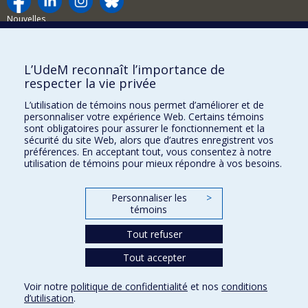
Nouvelles
Activités
Comment soutenir le Département?
L’UdeM reconnaît l’importance de
respecter la vie privée
BESOIN D'AIDE?
L’utilisation de témoins nous permet d’améliorer et de
Plan du site
personnaliser votre expérience Web. Certains témoins
Signaler une erreur
sont obligatoires pour assurer le fonctionnement et la
sécurité du site Web, alors que d’autres enregistrent vos
Accessibilité
préférences. En acceptant tout, vous consentez à notre
utilisation de témoins pour mieux répondre à vos besoins.
FACULTÉ DES ARTS ET DES SCIENCES
Nos départements et écoles
Personnaliser les
>
témoins
Nos centres d'études
Tout refuser
Nos programmes et cours
Tout accepter
Confidentialité
Voir notre
politique de confidentialité
et nos
conditions
Conditions d’utilisation
d’utilisation
.