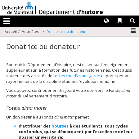
Passer
au
/
Département d'
histoire
contenu
Langues
Liens 
R
Menu
N
Accueil
Vous êtes...
Donatrice ou donateur
Donatrice ou donateur
Soutenir le Département d’histoire, c’est miser sur l’enseignement
supérieur et sur la formation des futur·es historien·nes. C’est aussi
soutenir des activités de
recherche d'avant-garde
et participer au
rayonnement de la discipline étudiant l’évolution humaine.
Vous pouvez contribuer en dirigeant votre don vers le Fonds
alma
mater
du Département d'histoire.
Fonds
alma mater
Un don destiné au Fonds
alma mater
permet :
d’attribuer des
bourses
à des étudiants, tous cycles
confondus, qui se démarquent par l’excellence de leur
dossier universitaire;