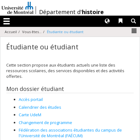
Passer
au
/
Département d'
histoire
contenu
Langues
Liens 
R
Menu
N
Accueil
Vous êtes...
Étudiante ou étudiant
Étudiante ou étudiant
Cette section propose aux étudiants actuels une liste des
ressources scolaires, des services disponibles et des activités
offertes.
Mon dossier étudiant
Accès portail
Calendrier des études
Carte UdeM
Changement de programme
Fédération des associations étudiantes du campus de
l'Université de Montréal (FAÉCUM)