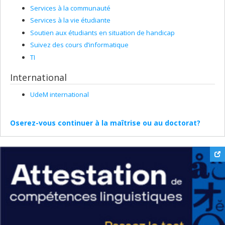
Services à la communauté
Services à la vie étudiante
Soutien aux étudiants en situation de handicap
Suivez des cours d’informatique
TI
International
UdeM international
Oserez-vous continuer à la maîtrise ou au doctorat?