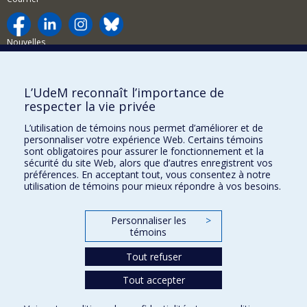
Nouvelles
Activités
Comment soutenir le Département?
L’UdeM reconnaît l’importance de
respecter la vie privée
BESOIN D'AIDE?
L’utilisation de témoins nous permet d’améliorer et de
Plan du site
personnaliser votre expérience Web. Certains témoins
Signaler une erreur
sont obligatoires pour assurer le fonctionnement et la
sécurité du site Web, alors que d’autres enregistrent vos
Accessibilité
préférences. En acceptant tout, vous consentez à notre
utilisation de témoins pour mieux répondre à vos besoins.
FACULTÉ DES ARTS ET DES SCIENCES
Nos départements et écoles
Personnaliser les
>
témoins
Nos centres d'études
Tout refuser
Nos programmes et cours
Tout accepter
Confidentialité