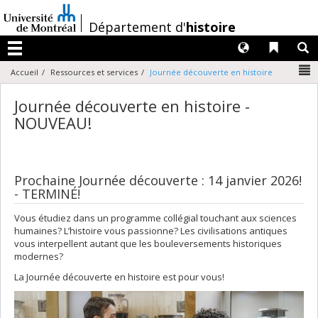
Passer
au
/
Département d'
histoire
contenu
Langues
Liens 
R
Menu
N
Accueil
Ressources et services
Journée découverte en histoire
Journée découverte en histoire -
NOUVEAU!
Prochaine Journée découverte : 14 janvier 2026!
- TERMINÉ!
Vous étudiez dans un programme collégial touchant aux sciences
humaines? L’histoire vous passionne? Les civilisations antiques
vous interpellent autant que les bouleversements historiques
modernes?
La Journée découverte en histoire est pour vous!