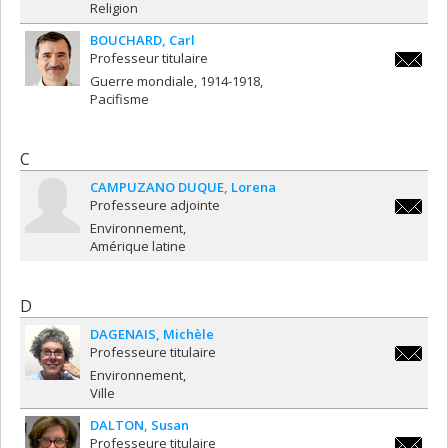
Religion
BOUCHARD
Carl
Professeur titulaire
carl.bo
Guerre mondiale, 1914-1918
Pacifisme
C
CAMPUZANO DUQUE
Lorena
Professeure adjointe
lorena.
Environnement
Amérique latine
D
DAGENAIS
Michèle
Professeure titulaire
michele
Environnement
Ville
DALTON
Susan
Professeure titulaire