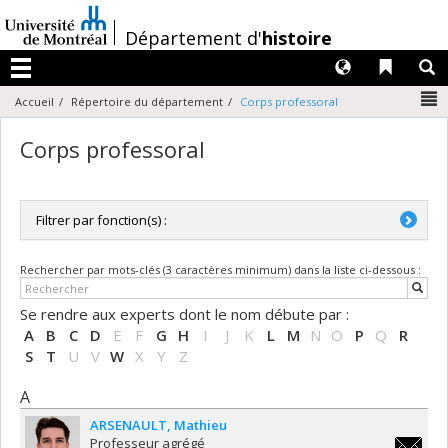
Passer
au
/
Département d'
histoire
contenu
Langues
Liens 
R
Menu
N
Accueil
Répertoire du département
Corps professoral
Corps professoral
Filtrer par fonction(s) :
Toutes les fonctions
Rechercher par mots-clés (3 caractères minimum) dans la liste ci-dessous :
Directrice de département / Directeur de département
Professeure adjointe / Professeur adjoint
Se rendre aux experts dont le nom débute par :
Professeure agrégée / Professeur agrégé
A
B
C
D
E
F
G
H
I
J
K
L
M
N
O
P
Q
R
Professeure titulaire / Professeur titulaire
S
T
U
V
W
X
Y
Z
A
ARSENAULT
Mathieu
Professeur agrégé