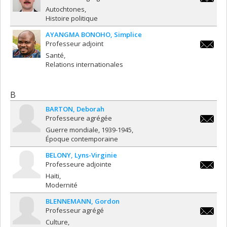
mathieu.
Autochtones
Histoire politique
AYANGMA BONOHO
Simplice
Professeur adjoint
simplic
Santé
Relations internationales
B
BARTON
Deborah
Professeure agrégée
deborah
Guerre mondiale, 1939-1945
Époque contemporaine
BELONY
Lyns-Virginie
Professeure adjointe
lyns-
Haïti
virginie
Modernité
BLENNEMANN
Gordon
Professeur agrégé
gordon.
Culture