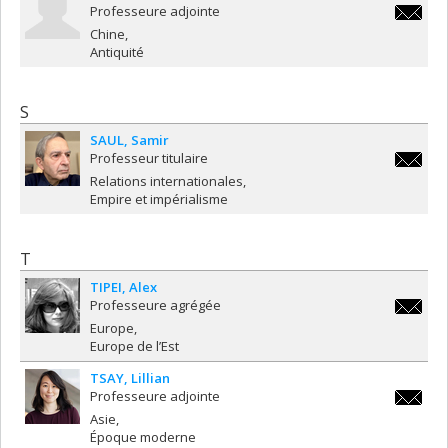
Professeure adjointe
rebecca
Chine
Antiquité
S
SAUL
Samir
Professeur titulaire
samir.s
Relations internationales
Empire et impérialisme
T
TIPEI
Alex
Professeure agrégée
alex.tip
Europe
Europe de l’Est
TSAY
Lillian
Professeure adjointe
lillian.
Asie
Époque moderne