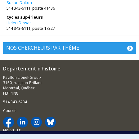
Susan Dalton
514 343-6111, poste 41436
Cycles supérieurs
Helen Dewar
514 343-6111, poste 17327
NOS CHERCHEURS PAR THÈME
Département d’histoire
Pavillon Lionel-Groulx
3150, rue Jean-Brillant
Montréal, Québec
H3T 1N8
514 343-6234
Courriel
Nouvelles
Activités