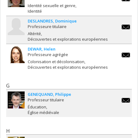
susan.d
Identité sexuelle et genre
Identité
DESLANDRES
Dominique
Professeure titulaire
dominiq
Altérité
Découvertes et explorations européennes
DEWAR
Helen
Professeure agrégée
helen.d
Colonisation et décolonisation
Découvertes et explorations européennes
G
GENEQUAND
Philippe
Professeur titulaire
philipp
Éducation
Église médiévale
H