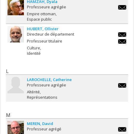
HAMZAH
Dyala
Professeure agrégée
dyala.h
Empire ottoman
Espace public
HUBERT
Ollivier
Directeur de département
ollivier
Professeur titulaire
ollivier
Culture
Identité
L
LAROCHELLE
Catherine
Professeure agrégée
catherin
Altérité
Représentations
M
MEREN
David
Professeur agrégé