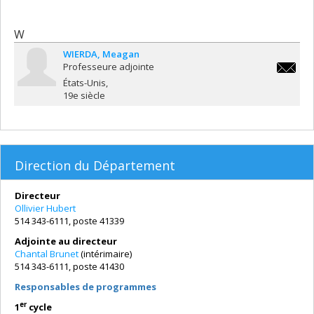
W
WIERDA
Meagan
Professeure adjointe
meagan.
États-Unis
19e siècle
Direction du Département
Directeur
Ollivier Hubert
514 343-6111, poste 41339
Adjointe au directeur
Chantal Brunet
(intérimaire)
514 343-6111, poste 41430
Responsables de programmes
er
1
cycle