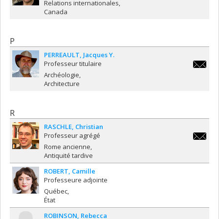
david.m
Relations internationales
Canada
P
PERREAULT
Jacques Y.
Professeur titulaire
jacques.
Archéologie
Architecture
R
RASCHLE
Christian
Professeur agrégé
christia
Rome ancienne
Antiquité tardive
ROBERT
Camille
Professeure adjointe
Québec
État
ROBINSON
Rebecca