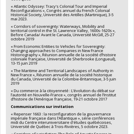
« Atlantic Odyssey: Tracy's Colonial Tour and Imperial
Reconfigurations », Congrès annuel du French Colonial
Historical Society, Université des Antilles (Martinique), 3-5
mai 2023.
« Corridors of sovereignty: Waterways, Mobility and
territorial control in the St. Lawrence Valley, 1600s-1620s »,
Before Canada/ Avant le Canada, Université McGill, 25-27
octobre 2019
« From Economic Entities to Vehicles for Sovereignty:
Changing approaches to Companies in New France
Historiography », Réunion annuelle de la société d’histoire
coloniale française, Université de Sherbrooke (Longueuil),
13-15 juin 2019
« The Maritime and Territorial Landscapes of Authority in
New France », Réunion annuelle de la société historique
du Canada, Université de la Colombie-Britannique, 3-5 juin
2019
« Du commerce à la citoyenneté : L’évolution du débat sur
l’autorité en Nouvelle-France », congrès annuel de l’Institut
d’histoire de l’Amérique française, 19-21 octobre 2017
Communications sur invitation
« Repenser 1663 : la reconfiguration de la gouvernance
impériale française dans l’Atlantique », série conférences
midi du Centre interuniversitaire d'études québécoises,
Université de Québec à Trois-Rivières, 5 octobre 2023.