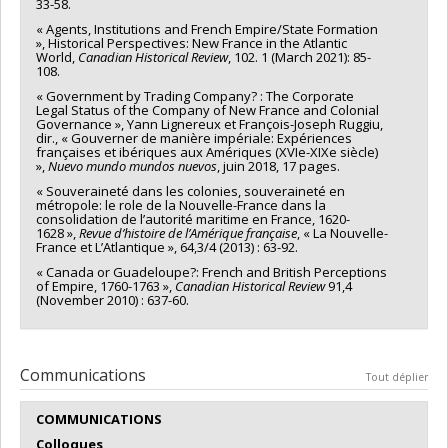
33-58.
« Agents, Institutions and French Empire/State Formation
», Historical Perspectives: New France in the Atlantic
World,
Canadian Historical Review
, 102. 1 (March 2021): 85-
108.
« Government by Trading Company? : The Corporate
Legal Status of the Company of New France and Colonial
Governance », Yann Lignereux et François-Joseph Ruggiu,
dir., « Gouverner de manière impériale: Expériences
françaises et ibériques aux Amériques (XVIe-XIXe siècle)
»,
Nuevo mundo mundos nuevos
, juin 2018, 17 pages.
« Souveraineté dans les colonies, souveraineté en
métropole: le role de la Nouvelle-France dans la
consolidation de l’autorité maritime en France, 1620-
1628 »,
Revue d’histoire de l’Amérique française
, « La Nouvelle-
France et L’Atlantique », 64,3/4 (2013) : 63-92.
« Canada or Guadeloupe?: French and British Perceptions
of Empire, 1760-1763 »,
Canadian Historical Review
91,4
(November 2010) : 637-60.
Communications
Tout déplier
COMMUNICATIONS
Colloques