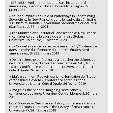
1627-1663 », Atelier international sur l’histoire nord-
américaine, Friedrich Schiller University (en ligne), 2-3
juillet 2021
« Aquatic Empire: The Role of Waterways in Constructing
Sovereignty in New France », dans le cadre du séminaire
sur l’histoire globale, Universidad nacional major del Peru
(San Marcos), 14 mai 2021
« The Maritime and Territorial Landscapes of New France
», conférence dans le cadre du séminaire Stokes,
Université Dalhousie, 30 octobre 2020
« La Nouvelle-France : un espace maritime? », Conférence
dans le cadre du séminaire du Centre d’études nord-
américaines, EHESS, 4 mars 2019
« De la recherche de fourrures à la recherche d’âmes et
de sujets : pouvoir, discours et commerce en N-Fr, 1615-
1625 », Conférence et table ronde, Université du Littoral,
Côte d’Opale, 26 février 2019
« ‘Maître sur mer’ : Pouvoir maritime, formation de l’État et
compagnies à charte », Conférence et table ronde,
Université du Littoral, Côte d’Opale, 26 février 2019
« Imagining the Atlantic, Imagining New France »,
conférence publique, Riverview Centre, Montréal, 26 mars
2018
Legal Sources in New France History, conférence dans le
cadre du cours « Sources in the History of New France »,
Université McGill, 13 mars 2018