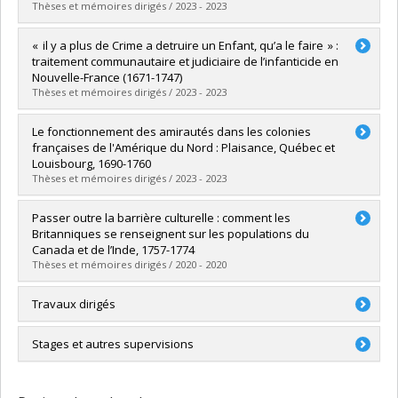
le Conseil pour l’initiative académique étudiante (CIAÉ), 2016-
Montréal (septembre 2018), 2017-2018
Thèses et mémoires dirigés / 2023 - 2023
Membre du comité exécutif, Groupe d’histoire de l’Atlantique
2017
Co-organisatrice, conférence dans le cadre de la chaire
français, 2016-2023
Diplômé(e) :
Sarobe, Alexandre
« il y a plus de Crime a detruire un Enfant, qu’a le faire » :
McConnell, 2017-2018
Cycle :
Maîtrise
traitement communautaire et judiciaire de l’infanticide en
Diplôme obtenu :
M.A.
Nouvelle-France (1671-1747)
Lien vers le document dans Papyrus
Thèses et mémoires dirigés / 2023 - 2023
Diplômé(e) :
Chasle, Ariane
Le fonctionnement des amirautés dans les colonies
Cycle :
Maîtrise
françaises de l'Amérique du Nord : Plaisance, Québec et
Diplôme obtenu :
M.A.
Louisbourg, 1690-1760
Lien vers le document dans Papyrus
Thèses et mémoires dirigés / 2023 - 2023
Diplômé(e) :
Gendron, Caroline
Passer outre la barrière culturelle : comment les
Cycle :
Maîtrise
Britanniques se renseignent sur les populations du
Diplôme obtenu :
M.A.
Canada et de l’Inde, 1757-1774
Lien vers le document dans Papyrus
Thèses et mémoires dirigés / 2020 - 2020
Diplômé(e) :
Gervais, Émy
Travaux dirigés
Cycle :
Maîtrise
Diplôme obtenu :
M.A.
Justine Lacombe, « L'évolution de la muséographie
Stages et autres supervisions
Lien vers le document dans Papyrus
analogique comme outil muséologique, 19e-21e s. », directrice,
travail dirigé, maîtrise en muséologie, septembre 2021- avril
Maîtrise, Histoire en pratique
2022