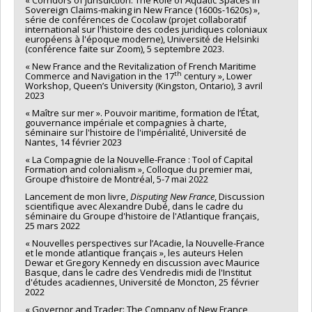
« Corridors of jurisdiction: The Role of Aquatic Spaces in
Sovereign Claims-making in New France (1600s-1620s) »,
série de conférences de Cocolaw (projet collaboratif
international sur l'histoire des codes juridiques coloniaux
européens à l'époque moderne), Université de Helsinki
(conférence faite sur Zoom), 5 septembre 2023.
« New France and the Revitalization of French Maritime
th
Commerce and Navigation in the 17
century », Lower
Workshop, Queen’s University (Kingston, Ontario), 3 avril
2023
« Maître sur mer ». Pouvoir maritime, formation de l’État,
gouvernance impériale et compagnies à charte,
séminaire sur l'histoire de l'impérialité, Université de
Nantes, 14 février 2023
« La Compagnie de la Nouvelle-France : Tool of Capital
Formation and colonialism », Colloque du premier mai,
Groupe d’histoire de Montréal, 5-7 mai 2022
Lancement de mon livre,
Disputing New France
, Discussion
scientifique avec Alexandre Dubé, dans le cadre du
séminaire du Groupe d'histoire de l'Atlantique français,
25 mars 2022
« Nouvelles perspectives sur l’Acadie, la Nouvelle-France
et le monde atlantique français », les auteurs Helen
Dewar et Gregory Kennedy en discussion avec Maurice
Basque, dans le cadre des Vendredis midi de l'Institut
d'études acadiennes, Université de Moncton, 25 février
2022
« Governor and Trader: The Company of New France,