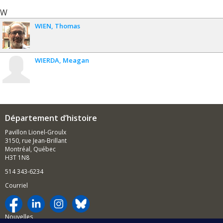
W
WIEN
Thomas
WIERDA
Meagan
Département d’histoire
Pavillon Lionel-Groulx
3150, rue Jean-Brillant
Montréal, Québec
H3T 1N8
514 343-6234
Courriel
Nouvelles