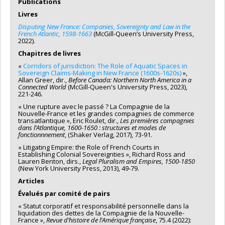
Publications
Canada, vise à développer des outils informatiques
Fox
institutionnelle du CRSH - Subventions d'exploration
d’interrogation documentaire afin de rendre accessibles aux
Sources de financement :
CRSH/Conseil de recherches en
Livres
chercheurs et au grand public des milliers de documents
sciences humaines du Canada
Disputing New France: Companies, Sovereignty and Law in the
transcrits sur la Nouvelle-France.
Programmes de subvention :
PVXXXXXX-Lettre d'intention
French Atlantic, 1598-1663
(McGill-Queen’s University Press,
2022).
Chapitres de livres
«
Corridors of jurisdiction: The Role of Aquatic Spaces in
Sovereign Claims-Making in New France (1600s-1620s)
»,
Allan Greer, dir.,
Before Canada: Northern North America in a
Connected World
(McGill-Queen's University Press, 2023),
221-246.
« Une rupture avec le passé ? La Compagnie de la
Nouvelle-France et les grandes compagnies de commerce
transatlantique », Eric Roulet, dir.,
Les premières compagnies
dans l’Atlantique, 1600-1650 : structures et modes de
fonctionnnement
, (Shaker Verlag, 2017), 73-91.
« Litigating Empire: the Role of French Courts in
Establishing Colonial Sovereignties », Richard Ross and
Lauren Benton, dirs.,
Legal Pluralism and Empires, 1500-1850
(New York University Press, 2013), 49-79.
Articles
Évalués par comité de pairs
« Statut corporatif et responsabilité personnelle dans la
liquidation des dettes de la Compagnie de la Nouvelle-
France »,
Revue d’histoire de l’Amérique française
, 75.4 (2022):