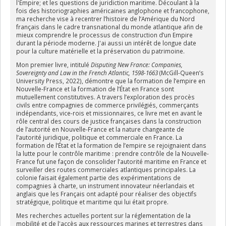
l'Empire; et les questions de juridiction maritime. Découlant à la
fois des historiographies américaines anglophone et francophone,
ma recherche vise à recentrer l’histoire de l’Amérique du Nord
français dans le cadre transnational du monde atlantique afin de
mieux comprendre le processus de construction d’un Empire
durant la période moderne. J'ai aussi un intérêt de longue date
pour la culture matérielle et la préservation du patrimoine.
Mon premier livre, intitulé
Disputing New France: Companies,
Sovereignty and Law in the French Atlantic, 1598-1663
(McGill-Queen’s
University Press, 2022), démontre que la formation de l’empire en
Nouvelle-France et la formation de l’État en France sont
mutuellement constitutives. A travers l’exploration des procès
civils entre compagnies de commerce privilégiés, commerçants
indépendants, vice-rois et missionnaires, ce livre met en avant le
rôle central des cours de justice françaises dans la construction
de l’autorité en Nouvelle-France et la nature changeante de
l’autorité juridique, politique et commerciale en France. La
formation de l’État et la formation de l’empire se rejoignaient dans
la lutte pour le contrôle maritime : prendre contrôle de la Nouvelle-
France fut une façon de consolider l’autorité maritime en France et
surveiller des routes commerciales atlantiques principales. La
colonie faisait également partie des expérimentations de
compagnies à charte, un instrument innovateur néerlandais et
anglais que les Français ont adapté pour réaliser des objectifs
stratégique, politique et maritime qui lui était propre.
Mes recherches actuelles portent sur la réglementation de la
mobilité et de l'accès aux ressources marines et terrestres dans