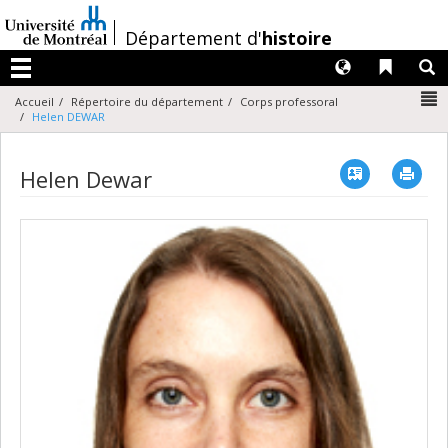
Passer
au
/
Département d'
histoire
contenu
Langues
Liens 
R
Menu
N
Accueil
Répertoire du département
Corps professoral
Helen DEWAR
Vcard
Imp
Helen Dewar