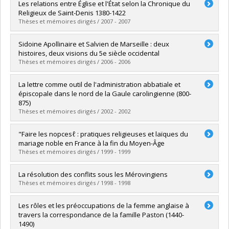
Diplômé(e) :
Dufault, Roseline
Les relations entre Église et l'État selon la Chronique du
Cycle :
Maîtrise
Religieux de Saint-Denis 1380-1422
Diplôme obtenu :
M.A.
Thèses et mémoires dirigés / 2007 - 2007
Lien vers le document dans Papyrus
Diplômé(e) :
Brabant, Annick
Sidoine Apollinaire et Salvien de Marseille : deux
Cycle :
Maîtrise
histoires, deux visions du 5e siècle occidental
Diplôme obtenu :
M.A.
Thèses et mémoires dirigés / 2006 - 2006
Lien vers le document dans Papyrus
Diplômé(e) :
Julien, François
La lettre comme outil de l'administration abbatiale et
Cycle :
Maîtrise
épiscopale dans le nord de la Gaule carolingienne (800-
Diplôme obtenu :
M. Sc.
875)
Lien vers le document dans Papyrus
Thèses et mémoires dirigés / 2002 - 2002
Diplômé(e) :
Gravel, Martin
"Faire les nopcesℓ : pratiques religieuses et laïques du
Cycle :
Maîtrise
mariage noble en France à la fin du Moyen-Âge
Diplôme obtenu :
M.A.
Thèses et mémoires dirigés / 1999 - 1999
Lien vers le document dans Papyrus
Diplômé(e) :
Ribordy, Geneviève
La résolution des conflits sous les Mérovingiens
Cycle :
Doctorat
Thèses et mémoires dirigés / 1998 - 1998
Diplôme obtenu :
Ph. D.
Lien vers le document dans Papyrus
Diplômé(e) :
Picard, Anne-Marie
Les rôles et les préoccupations de la femme anglaise à
Cycle :
Maîtrise
travers la correspondance de la famille Paston (1440-
Diplôme obtenu :
M.A.
1490)