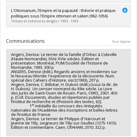
Lien vers le document dans Papyrus
Diplômé(e) :
Roussel, Gisèle
L'Ottonianum, l'Empire et la papauté : théorie et pratique
Cycle :
Maîtrise
politiques sous l'Empire ottonien et salien (962-1056)
Diplôme obtenu :
M.A.
Thèses et mémoires dirigés / 1993 - 1993
Lien vers le document dans Papyrus
Diplômé(e) :
Charest, Rémy
Cycle :
Maîtrise
Communications
Tout déplier
Diplôme obtenu :
M.A.
Lien vers le document dans Papyrus
Angers, Denise. Le terrier de la famille d'Orbec à Cideville
(Haute-Normandie), XIVe-XVIe siècles. Édition et
présentation. Montréal, PUM/Société de l'histoire de
Normandie, 1993. 300 p
ANGERS, Denise (édit.). Regards anciens et modernes sur
le Nouveau Monde: l'expérience de la découverte. Num.
spécial des Cahiers d'Histoire, xiii/2(1993), 207 p.
Angers, Denise, C. Bébéar, H. Dubois (édit.) (sous la dir. de
H. Dubois). Un censier normand du XIIIe siècle. Le Livre
des Jurés de Saint-Ouen de Rouen. Paris, CNRS, 2001. 450
p. [Coll. Documents, études et répertoires publiés par
l’Institut de recherche et d’histoire des textes, 62].
re
1
médaille du concours des Antiquités
nationales de l’Académie des inscriptions et belles-lettres
de l’Institut de France.
Angers, Denise. Le terrier de Philippe d’ Harcourt et
Jeanne de Tilly, seigneurs de Tilly-sur-Seulles (1375-1415).
Édition et commentaire. Caen, CRAHAM, 2010. 322 p.