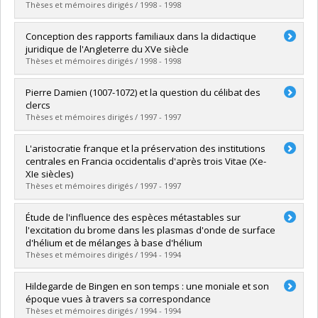
Lien vers le document dans Papyrus
Thèses et mémoires dirigés / 1998 - 1998
Diplômé(e) :
Rousseau, Marie-Hélène
Conception des rapports familiaux dans la didactique
Cycle :
Maîtrise
juridique de l'Angleterre du XVe siècle
Diplôme obtenu :
M.A.
Thèses et mémoires dirigés / 1998 - 1998
Lien vers le document dans Papyrus
Diplômé(e) :
Grenon, Sonia
Pierre Damien (1007-1072) et la question du célibat des
Cycle :
Maîtrise
clercs
Diplôme obtenu :
M.A.
Thèses et mémoires dirigés / 1997 - 1997
Lien vers le document dans Papyrus
Diplômé(e) :
Garrido Bermüdez, Juan Pablo
L'aristocratie franque et la préservation des institutions
Cycle :
Maîtrise
centrales en Francia occidentalis d'après trois Vitae (Xe-
Diplôme obtenu :
M.A.
XIe siècles)
Lien vers le document dans Papyrus
Thèses et mémoires dirigés / 1997 - 1997
Diplômé(e) :
Michaud, Steeve Charles
Étude de l'influence des espèces métastables sur
Cycle :
Maîtrise
l'excitation du brome dans les plasmas d'onde de surface
Diplôme obtenu :
M.A.
d'hélium et de mélanges à base d'hélium
Lien vers le document dans Papyrus
Thèses et mémoires dirigés / 1994 - 1994
Diplômé(e) :
Michaud, Steve
Hildegarde de Bingen en son temps : une moniale et son
Cycle :
Maîtrise
époque vues à travers sa correspondance
Diplôme obtenu :
M. Sc.
Thèses et mémoires dirigés / 1994 - 1994