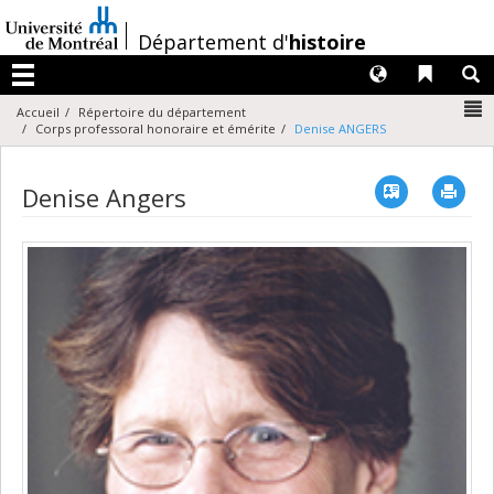
Passer
au
/
Département d'
histoire
contenu
Langues
Liens 
R
Menu
N
Accueil
Répertoire du département
Corps professoral honoraire et émérite
Denise ANGERS
Vcard
Imp
Denise Angers