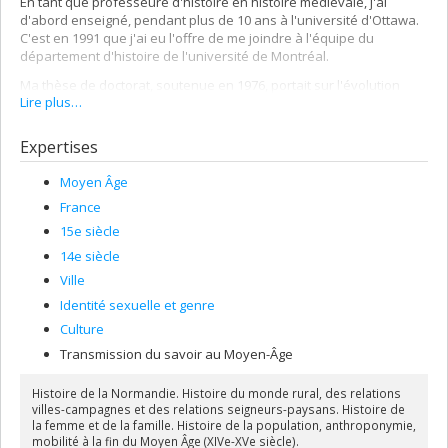
En tant que professeure d'histoire en histoire médiévale, j'ai
d'abord enseigné, pendant plus de 10 ans à l'université d'Ottawa.
C'est en 1991 que j'ai eu l'offre de me joindre à l'équipe du
département d'histoire de l'université de Montréal.
Ma thèse de doctorat, soutenue en 1976, portait sur l'évolution
Lire plus…
démographique de la basse-Normandie entre la fin du XIVe siècle
et la fin du XVe siècle. Ensuite, j'ai maintenu mes recherches dans
le courant de l'histoire économique et sociale de la Normandie en
Expertises
portant une attention particulière à la mise à jour et à l'édition de
textes peu accessibles, mais porteurs d'informations précieuses
Moyen Âge
sur les relations entre seigneurs et travailleurs de la terre. J'ai
France
également scruté les archives notariales déposées à Caen,
révélatrices de nombreux aspecst de la vie urbaine et de l'activité
15e siècle
économique pendant la fin du Moyen âge.
14e siècle
Je travaille actuellement à l'édition d'une comptabilité seigneuriale
Ville
de la fin du XIVe siècle, révélatrice des graves problèmes que
Identité sexuelle et genre
connut la région d'Alençon au cours de cette période troublée.
Culture
Transmission du savoir au Moyen-Âge
Histoire de la Normandie. Histoire du monde rural, des relations
villes-campagnes et des relations seigneurs-paysans. Histoire de
la femme et de la famille. Histoire de la population, anthroponymie,
mobilité à la fin du Moyen Âge (XIVe-XVe siècle).