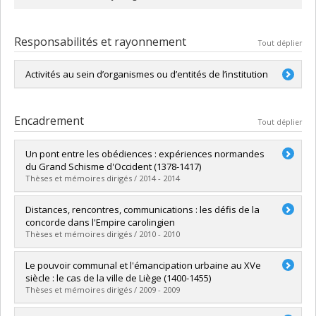
Responsabilités et rayonnement
Tout déplier
Activités au sein d’organismes ou d’entités de l’institution
Professeure honoraire au Centre d'études médiévales
de l'Université de Montréal
Encadrement
Tout déplier
Un pont entre les obédiences : expériences normandes
du Grand Schisme d'Occident (1378-1417)
Thèses et mémoires dirigés / 2014 - 2014
Diplômé(e) :
Brabant, Annick
Distances, rencontres, communications : les défis de la
Cycle :
Doctorat
concorde dans l'Empire carolingien
Diplôme obtenu :
Ph. D.
Thèses et mémoires dirigés / 2010 - 2010
Lien vers le document dans Papyrus
Diplômé(e) :
Gravel, Martin
Le pouvoir communal et l'émancipation urbaine au XVe
Cycle :
Doctorat
siècle : le cas de la ville de Liège (1400-1455)
Diplôme obtenu :
Ph. D.
Thèses et mémoires dirigés / 2009 - 2009
Lien vers le document dans Papyrus