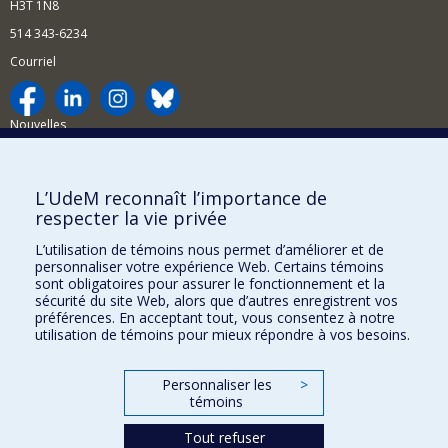
H3T 1N8
514 343-6234
Courriel
Nouvelles
Activités
Comment soutenir le Département?
L’UdeM reconnaît l’importance de
respecter la vie privée
BESOIN D'AIDE?
L’utilisation de témoins nous permet d’améliorer et de
Plan du site
personnaliser votre expérience Web. Certains témoins
Signaler une erreur
sont obligatoires pour assurer le fonctionnement et la
sécurité du site Web, alors que d’autres enregistrent vos
Accessibilité
préférences. En acceptant tout, vous consentez à notre
utilisation de témoins pour mieux répondre à vos besoins.
FACULTÉ DES ARTS ET DES SCIENCES
Nos départements et écoles
Personnaliser les
>
témoins
Nos centres d'études
Tout refuser
Nos programmes et cours