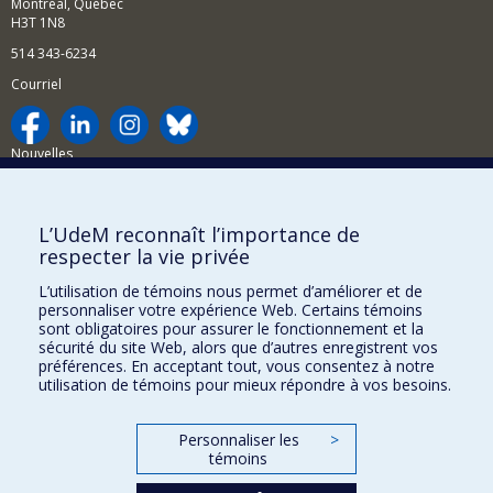
Montréal, Québec
H3T 1N8
514 343-6234
Courriel
Nouvelles
Activités
Comment soutenir le Département?
L’UdeM reconnaît l’importance de
respecter la vie privée
BESOIN D'AIDE?
L’utilisation de témoins nous permet d’améliorer et de
Plan du site
personnaliser votre expérience Web. Certains témoins
Signaler une erreur
sont obligatoires pour assurer le fonctionnement et la
sécurité du site Web, alors que d’autres enregistrent vos
Accessibilité
préférences. En acceptant tout, vous consentez à notre
utilisation de témoins pour mieux répondre à vos besoins.
FACULTÉ DES ARTS ET DES SCIENCES
Nos départements et écoles
Personnaliser les
>
témoins
Nos centres d'études