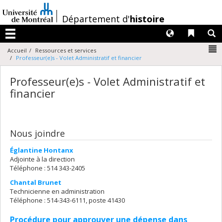
Passer
au
/
Département d'
histoire
contenu
Langues
Liens 
R
Menu
N
Accueil
Ressources et services
Professeur(e)s - Volet Administratif et financier
Professeur(e)s - Volet Administratif et
financier
Nous joindre
Églantine Hontanx
Adjointe à la direction
Téléphone : 514 343-2405
Chantal Brunet
Technicienne en administration
Téléphone : 514-343-6111, poste 41430
Procédure pour approuver une dépense dans