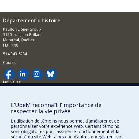
Département d’histoire
Pavillon Lionel-Groulx
3150, rue Jean-Brillant
Montréal, Québec
H3T 1N8
514 343-6234
Courriel
Nouvelles
Activités
Comment soutenir le Département?
L’UdeM reconnaît l’importance de
respecter la vie privée
BESOIN D'AIDE?
L’utilisation de témoins nous permet d’améliorer et de
Plan du site
personnaliser votre expérience Web. Certains témoins
Signaler une erreur
sont obligatoires pour assurer le fonctionnement et la
sécurité du site Web, alors que d’autres enregistrent vos
Accessibilité