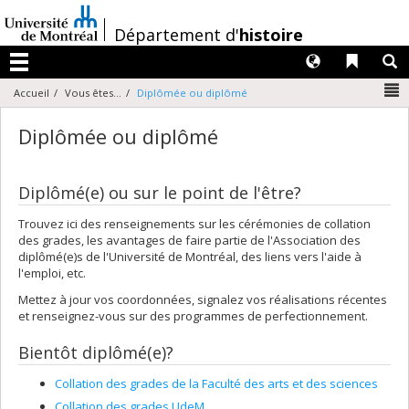
Passer
au
/
Département d'
histoire
contenu
Langues
Liens 
R
Menu
N
Accueil
Vous êtes...
Diplômée ou diplômé
Diplômée ou diplômé
Diplômé(e) ou sur le point de l'être?
Trouvez ici des renseignements sur les cérémonies de collation
des grades, les avantages de faire partie de l'Association des
diplômé(e)s de l'Université de Montréal, des liens vers l'aide à
l'emploi, etc.
Mettez à jour vos coordonnées, signalez vos réalisations récentes
et renseignez-vous sur des programmes de perfectionnement.
Bientôt diplômé(e)?
Collation des grades de la Faculté des arts et des sciences
Collation des grades UdeM