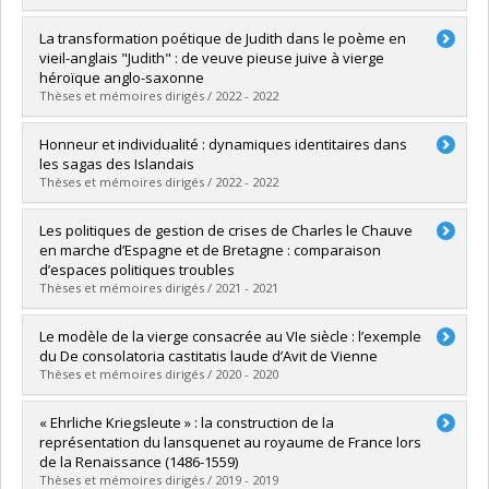
Diplômé(e) :
Robert, Martin
La transformation poétique de Judith dans le poème en
Cycle :
Maîtrise
vieil-anglais "Judith" : de veuve pieuse juive à vierge
Diplôme obtenu :
M.A.
héroïque anglo-saxonne
Lien vers le document dans Papyrus
Thèses et mémoires dirigés / 2022 - 2022
Diplômé(e) :
Lauzon, Nicolas
Honneur et individualité : dynamiques identitaires dans
Cycle :
Maîtrise
les sagas des Islandais
Diplôme obtenu :
M.A.
Thèses et mémoires dirigés / 2022 - 2022
Lien vers le document dans Papyrus
Diplômé(e) :
Denis-Blais, Maxence
Les politiques de gestion de crises de Charles le Chauve
Cycle :
Maîtrise
en marche d’Espagne et de Bretagne : comparaison
Diplôme obtenu :
M.A.
d’espaces politiques troubles
Lien vers le document dans Papyrus
Thèses et mémoires dirigés / 2021 - 2021
Diplômé(e) :
Havard-Trépanier, Geoffrey
Le modèle de la vierge consacrée au VIe siècle : l’exemple
Cycle :
Maîtrise
du De consolatoria castitatis laude d’Avit de Vienne
Diplôme obtenu :
M.A.
Thèses et mémoires dirigés / 2020 - 2020
Lien vers le document dans Papyrus
Diplômé(e) :
Domingos Pimentel, Caroline
« Ehrliche Kriegsleute » : la construction de la
Cycle :
Maîtrise
représentation du lansquenet au royaume de France lors
Diplôme obtenu :
M.A.
de la Renaissance (1486-1559)
Lien vers le document dans Papyrus
Thèses et mémoires dirigés / 2019 - 2019