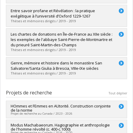
Diplômé(e) :
Handfield, Nicolas
Entre savoir profane et Révélation : la pratique
Cycle :
Maîtrise
exégétique à l’université d’Oxford 1229-1267
Diplôme obtenu :
M.A.
Thèses et mémoires dirigés / 2019 - 2019
Lien vers le document dans Papyrus
Diplômé(e) :
Bellerose-Blais, Gabriel
Les chartes de donations en Île-de-France au XIIe siècle :
Cycle :
Maîtrise
les exemples de l'abbaye Saint-Pierre-de-Montmartre et
Diplôme obtenu :
M.A.
du prieuré Saint-Martin-des-Champs
Lien vers le document dans Papyrus
Thèses et mémoires dirigés / 2019 - 2019
Diplômé(e) :
Lavoie, Alex
Genre, mémoire et histoire dans le monastère San
Cycle :
Maîtrise
Salvatore/Santa Giulia à Brescia, VIIIe-IXe siècles
Diplôme obtenu :
M.A.
Thèses et mémoires dirigés / 2019 - 2019
Lien vers le document dans Papyrus
Diplômé(e) :
Grimard-Mongrain, Rosalie
Cycle :
Maîtrise
Projets de recherche
Tout déplier
Diplôme obtenu :
M.A.
Lien vers le document dans Papyrus
HOmmes et FEmmes en AUtorité. Construction conjointe
de la norme
Projet de recherche au Canada / 2023 - 2026
Chercheur principal :
Modus Machabaeorum. Hagiographie et anthropologie
Gordon Blennemann
de l'homme révolté (c. 400-c.1000)
Co-chercheurs :
Pascal Bastien
,
Isabel Harvey
Projet de recherche au Canada / 2016 - 2020