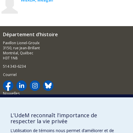
WIERDA
Meagan
Département d’histoire
Pavillon Lionel-Groulx
3150, rue Jean-Brillant
Montréal, Québec
H3T 1N8
514 343-6234
Courriel
Nouvelles
Activités
Comment soutenir le Département?
L’UdeM reconnaît l’importance de
respecter la vie privée
BESOIN D'AIDE?
L’utilisation de témoins nous permet d’améliorer et de
Plan du site