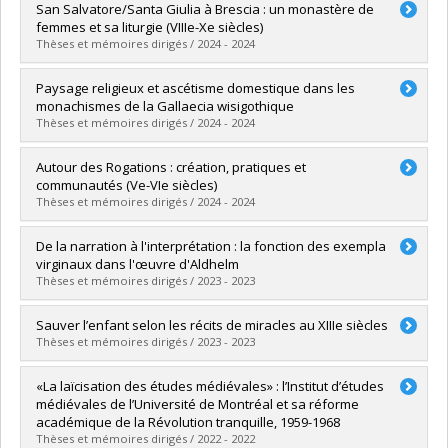
Diplômé(e) :
Timoteo, Patricia
San Salvatore/Santa Giulia à Brescia : un monastère de
Cycle :
Maîtrise
femmes et sa liturgie (VIIIe-Xe siècles)
Diplôme obtenu :
M.A.
Thèses et mémoires dirigés / 2024 - 2024
Lien vers le document dans Papyrus
Diplômé(e) :
Grimard-Mongrain, Rosalie
Paysage religieux et ascétisme domestique dans les
Cycle :
Doctorat
monachismes de la Gallaecia wisigothique
Diplôme obtenu :
Ph. D.
Thèses et mémoires dirigés / 2024 - 2024
Lien vers le document dans Papyrus
Diplômé(e) :
Lajoie, Kevin
Autour des Rogations : création, pratiques et
Cycle :
Maîtrise
communautés (Ve-VIe siècles)
Diplôme obtenu :
M.A.
Thèses et mémoires dirigés / 2024 - 2024
Lien vers le document dans Papyrus
Diplômé(e) :
Couture, Béatrice
De la narration à l'interprétation : la fonction des exempla
Cycle :
Maîtrise
virginaux dans l'œuvre d'Aldhelm
Diplôme obtenu :
M.A.
Thèses et mémoires dirigés / 2023 - 2023
Lien vers le document dans Papyrus
Diplômé(e) :
Binette, Virginie
Sauver l’enfant selon les récits de miracles au XIIIe siècles
Cycle :
Maîtrise
Thèses et mémoires dirigés / 2023 - 2023
Diplôme obtenu :
M.A.
Lien vers le document dans Papyrus
Diplômé(e) :
Miller, Carolane
«La laïcisation des études médiévales» : l’Institut d’études
Cycle :
Maîtrise
médiévales de l’Université de Montréal et sa réforme
Diplôme obtenu :
M.A.
académique de la Révolution tranquille, 1959-1968
Lien vers le document dans Papyrus
Thèses et mémoires dirigés / 2022 - 2022