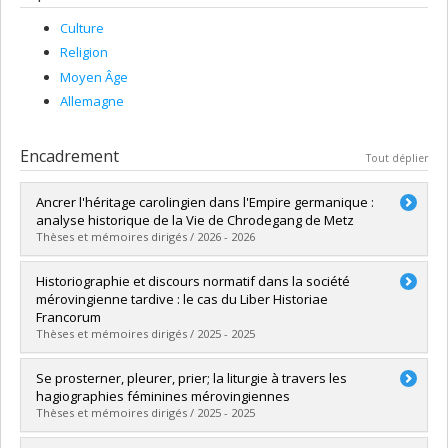
Culture
Religion
Moyen Âge
Allemagne
Encadrement
Tout déplier
Ancrer l'héritage carolingien dans l'Empire germanique :
analyse historique de la Vie de Chrodegang de Metz
Thèses et mémoires dirigés / 2026 - 2026
Diplômé(e) :
Goupil-Warmoes, Laurie
Historiographie et discours normatif dans la société
Cycle :
Maîtrise
mérovingienne tardive : le cas du Liber Historiae
Diplôme obtenu :
M.A.
Francorum
Lien vers le document dans Papyrus
Thèses et mémoires dirigés / 2025 - 2025
Diplômé(e) :
Dehaut, Catherine
Se prosterner, pleurer, prier; la liturgie à travers les
Cycle :
Maîtrise
hagiographies féminines mérovingiennes
Diplôme obtenu :
M.A.
Thèses et mémoires dirigés / 2025 - 2025
Lien vers le document dans Papyrus