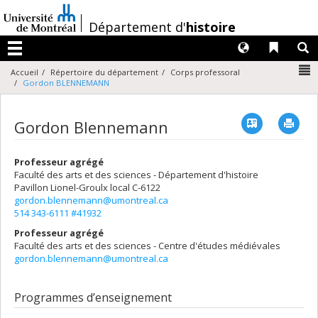
Passer
au
/
Département d'
histoire
contenu
Langues
Liens 
R
Menu
N
Accueil
Répertoire du département
Corps professoral
Gordon BLENNEMANN
Vcard
Imp
Gordon Blennemann
Professeur agrégé
Faculté des arts et des sciences - Département d'histoire
Pavillon Lionel-Groulx
local C-6122
gordon.blennemann@umontreal.ca
514 343-6111 #41932
Professeur agrégé
Faculté des arts et des sciences - Centre d'études médiévales
gordon.blennemann@umontreal.ca
Programmes d’enseignement