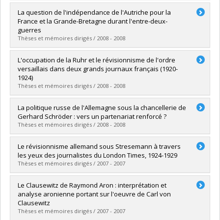
Diplômé(e) :
Fournier, Nicolas
La question de l'indépendance de l'Autriche pour la
Cycle :
Maîtrise
France et la Grande-Bretagne durant l'entre-deux-
Diplôme obtenu :
M.A.
guerres
Lien vers le document dans Papyrus
Thèses et mémoires dirigés / 2008 - 2008
Diplômé(e) :
Désautels, Audrey
L'occupation de la Ruhr et le révisionnisme de l'ordre
Cycle :
Maîtrise
versaillais dans deux grands journaux français (1920-
Diplôme obtenu :
M.A.
1924)
Lien vers le document dans Papyrus
Thèses et mémoires dirigés / 2008 - 2008
Diplômé(e) :
Destroismaisons, Martin
La politique russe de l'Allemagne sous la chancellerie de
Cycle :
Maîtrise
Gerhard Schröder : vers un partenariat renforcé ?
Diplôme obtenu :
M.A.
Thèses et mémoires dirigés / 2008 - 2008
Lien vers le document dans Papyrus
Diplômé(e) :
Péladeau-Lefebvre, Bryan
Le révisionnisme allemand sous Stresemann à travers
Cycle :
Maîtrise
les yeux des journalistes du London Times, 1924-1929
Diplôme obtenu :
M.A.
Thèses et mémoires dirigés / 2007 - 2007
Lien vers le document dans Papyrus
Diplômé(e) :
Rainville, Simon
Le Clausewitz de Raymond Aron : interprétation et
Cycle :
Maîtrise
analyse aronienne portant sur l'oeuvre de Carl von
Diplôme obtenu :
M.A.
Clausewitz
Lien vers le document dans Papyrus
Thèses et mémoires dirigés / 2007 - 2007