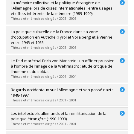
Diplômé(e) :
Vallières, Julie
La mémoire collective et la politique étrangère de
Cycle :
Maîtrise
l'Allemagne lors de crises internationales : entre usages
Diplôme obtenu :
M.A.
et effets inhérents de la mémoire (1989-1999)
Lien vers le document dans Papyrus
Thèses et mémoires dirigés / 2005 - 2005
Diplômé(e) :
Larose, Martin
La politique culturelle de la France dans sa zone
Cycle :
Doctorat
d'occupation en Autriche (Tyrol et Voralberg) et à Vienne
Diplôme obtenu :
Ph. D.
entre 1945 et 1955
Lien vers le document dans Papyrus
Thèses et mémoires dirigés / 2005 - 2005
Diplômé(e) :
Dussault, Éric
Le feld-maréchal Erich von Manstein : un officier prussien
Cycle :
Maîtrise
à l'ombre de l'image de la Wehrmacht : étude critique de
Diplôme obtenu :
M.A.
l'homme et du soldat
Lien vers le document dans Papyrus
Thèses et mémoires dirigés / 2004 - 2004
Diplômé(e) :
Lemay, Benoît
Regards occidentaux sur l'Allemagne et son passé nazi :
Cycle :
Doctorat
1948-1997
Diplôme obtenu :
Ph. D.
Thèses et mémoires dirigés / 2001 - 2001
Lien vers le document dans Papyrus
Diplômé(e) :
Chayer, Marie-Hélène
Les intellectuels allemands et la remilitarisation de la
Cycle :
Maîtrise
politique étrangère (1990-1999)
Diplôme obtenu :
M.A.
Thèses et mémoires dirigés / 2001 - 2001
Lien vers le document dans Papyrus