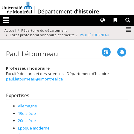
Passer
au
/
Département d'
histoire
contenu
Langues
Liens 
R
Menu
N
Accueil
Répertoire du département
Corps professoral honoraire et émérite
Paul LÉTOURNEAU
Vcard
Imp
Paul Létourneau
Professeur honoraire
Faculté des arts et des sciences - Département d'histoire
paul.letourneau@umontreal.ca
Expertises
Allemagne
19e siècle
20e siècle
Époque moderne