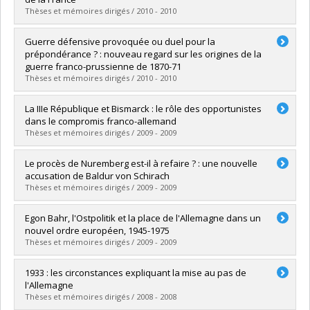
Lien vers le document dans Papyrus
Thèses et mémoires dirigés / 2010 - 2010
Diplômé(e) :
Clermont, Frédéric
Guerre défensive provoquée ou duel pour la
Cycle :
Maîtrise
prépondérance ? : nouveau regard sur les origines de la
Diplôme obtenu :
M.A.
guerre franco-prussienne de 1870-71
Lien vers le document dans Papyrus
Thèses et mémoires dirigés / 2010 - 2010
Diplômé(e) :
Lemieux, Carl Rudolf
La IIIe République et Bismarck : le rôle des opportunistes
Cycle :
Maîtrise
dans le compromis franco-allemand
Diplôme obtenu :
M.A.
Thèses et mémoires dirigés / 2009 - 2009
Lien vers le document dans Papyrus
Diplômé(e) :
Racicot, Catherine
Le procès de Nuremberg est-il à refaire ? : une nouvelle
Cycle :
Maîtrise
accusation de Baldur von Schirach
Diplôme obtenu :
M.A.
Thèses et mémoires dirigés / 2009 - 2009
Lien vers le document dans Papyrus
Diplômé(e) :
Kotzmuth, Heide
Egon Bahr, l'Ostpolitik et la place de l'Allemagne dans un
Cycle :
Maîtrise
nouvel ordre européen, 1945-1975
Diplôme obtenu :
M.A.
Thèses et mémoires dirigés / 2009 - 2009
Lien vers le document dans Papyrus
Diplômé(e) :
Juneau, Jean-François
1933 : les circonstances expliquant la mise au pas de
Cycle :
Doctorat
l'Allemagne
Diplôme obtenu :
Ph. D.
Thèses et mémoires dirigés / 2008 - 2008
Lien vers le document dans Papyrus