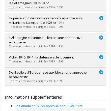
Diplôme obtenu :
M.A.
les Allemagnes, 1982-1985"
Lien vers le document dans Papyrus
Thèses et mémoires dirigés / 1996 - 1996
Diplômé(e) :
Vézina, Étienne
La perception des services secrets américains du
Cycle :
Maîtrise
militarisme italien, entre 1925 et 1941
Diplôme obtenu :
M.A.
Thèses et mémoires dirigés / 1995 - 1995
Lien vers le document dans Papyrus
Diplômé(e) :
Capolupo, Patrick
L'Allemagne et l'arme nucléaire : une perspective
Cycle :
Maîtrise
américaine
Diplôme obtenu :
M.A.
Thèses et mémoires dirigés / 1994 - 1994
Lien vers le document dans Papyrus
Diplômé(e) :
Hébert, Philippe
Vichy, 1940-1944 : la défense et le jugement
Cycle :
Maîtrise
Thèses et mémoires dirigés / 1993 - 1993
Diplôme obtenu :
M.A.
Lien vers le document dans Papyrus
Diplômé(e) :
Tulasne, Pascal
De Gaulle et l'Europe face aux blocs : une approche
Cycle :
Maîtrise
behavioriste
Diplôme obtenu :
M.A.
Thèses et mémoires dirigés / 1993 - 1993
Lien vers le document dans Papyrus
Diplômé(e) :
Rochard, Bertrand
Cycle :
Maîtrise
Informations supplémentaires
Diplôme obtenu :
M.A.
Lien vers le document dans Papyrus
Le Canada et l’OTAN après 40 ans, 1949-1989