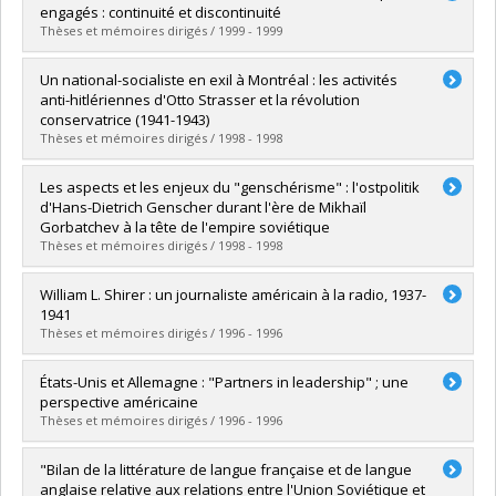
Cycle :
Maîtrise
engagés : continuité et discontinuité
Diplôme obtenu :
M.A.
Thèses et mémoires dirigés / 1999 - 1999
Lien vers le document dans Papyrus
Diplômé(e) :
Desrosiers, Dominique
Un national-socialiste en exil à Montréal : les activités
Cycle :
Maîtrise
anti-hitlériennes d'Otto Strasser et la révolution
Diplôme obtenu :
M.A.
conservatrice (1941-1943)
Lien vers le document dans Papyrus
Thèses et mémoires dirigés / 1998 - 1998
Diplômé(e) :
Cloutier, Joey
Les aspects et les enjeux du "genschérisme" : l'ostpolitik
Cycle :
Maîtrise
d'Hans-Dietrich Genscher durant l'ère de Mikhaïl
Diplôme obtenu :
M.A.
Gorbatchev à la tête de l'empire soviétique
Lien vers le document dans Papyrus
Thèses et mémoires dirigés / 1998 - 1998
Diplômé(e) :
Lemay, Benoît
William L. Shirer : un journaliste américain à la radio, 1937-
Cycle :
Maîtrise
1941
Diplôme obtenu :
M.A.
Thèses et mémoires dirigés / 1996 - 1996
Lien vers le document dans Papyrus
Diplômé(e) :
Bogdanov, Slavica
États-Unis et Allemagne : "Partners in leadership" ; une
Cycle :
Maîtrise
perspective américaine
Diplôme obtenu :
M.A.
Thèses et mémoires dirigés / 1996 - 1996
Lien vers le document dans Papyrus
Diplômé(e) :
Lecomte, Jocelin
"Bilan de la littérature de langue française et de langue
Cycle :
Maîtrise
anglaise relative aux relations entre l'Union Soviétique et