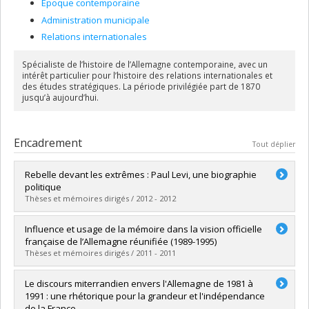
Époque contemporaine
Administration municipale
Relations internationales
Spécialiste de l’histoire de l’Allemagne contemporaine, avec un
intérêt particulier pour l’histoire des relations internationales et
des études stratégiques. La période privilégiée part de 1870
jusqu’à aujourd’hui.
Encadrement
Tout déplier
Rebelle devant les extrêmes : Paul Levi, une biographie
politique
Thèses et mémoires dirigés / 2012 - 2012
Diplômé(e) :
Cyr, Frédéric
Influence et usage de la mémoire dans la vision officielle
Cycle :
Doctorat
française de l’Allemagne réunifiée (1989-1995)
Diplôme obtenu :
Ph. D.
Thèses et mémoires dirigés / 2011 - 2011
Lien vers le document dans Papyrus
Diplômé(e) :
Giroux, Geneviève
Le discours miterrandien envers l'Allemagne de 1981 à
Cycle :
Maîtrise
1991 : une rhétorique pour la grandeur et l'indépendance
Diplôme obtenu :
M.A.
de la France