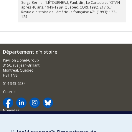
Serge Bernier "LÉTOURNEAU, Paul, dir., Le Canada et l’OTAN
après 40 ans, 1949-1989. Québec, CQRI, 1992. 217 p.."
Revue d'histoire de l'Amérique française 471 (1993): 122–
124.
Département d’histoire
Pavillon Lionel-Groulx
3150, rue Jean-Brillant
Montréal, Québec
H3T 1N8
514 343-6234
Courriel
Nouvelles
Activités
Comment soutenir le Département?