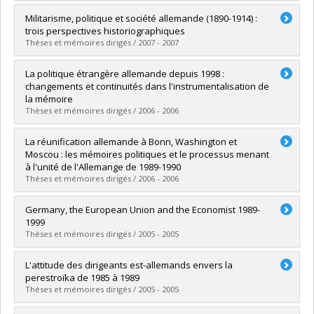
Diplômé(e) :
Bizier, Joël
Militarisme, politique et société allemande (1890-1914) :
Cycle :
Maîtrise
trois perspectives historiographiques
Diplôme obtenu :
M.A.
Thèses et mémoires dirigés / 2007 - 2007
Lien vers le document dans Papyrus
Diplômé(e) :
Martel Lacoursière, François
La politique étrangère allemande depuis 1998 :
Cycle :
Maîtrise
changements et continuités dans l'instrumentalisation de
Diplôme obtenu :
M.A.
la mémoire
Lien vers le document dans Papyrus
Thèses et mémoires dirigés / 2006 - 2006
Diplômé(e) :
Roy, Mélanie
La réunification allemande à Bonn, Washington et
Cycle :
Maîtrise
Moscou : les mémoires politiques et le processus menant
Diplôme obtenu :
M.A.
à l'unité de l'Allemange de 1989-1990
Lien vers le document dans Papyrus
Thèses et mémoires dirigés / 2006 - 2006
Diplômé(e) :
Cyr, Frédéric
Germany, the European Union and the Economist 1989-
Cycle :
Maîtrise
1999
Diplôme obtenu :
M.A.
Thèses et mémoires dirigés / 2005 - 2005
Lien vers le document dans Papyrus
Diplômé(e) :
Rabkin, Miriam
L'attitude des dirigeants est-allemands envers la
Cycle :
Maîtrise
perestroïka de 1985 à 1989
Diplôme obtenu :
M.A.
Thèses et mémoires dirigés / 2005 - 2005
Lien vers le document dans Papyrus