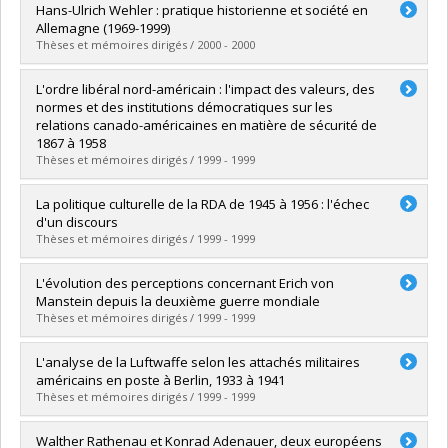
Diplômé(e) :
Drapeau, Martine
Hans-Ulrich Wehler : pratique historienne et société en
Cycle :
Maîtrise
Allemagne (1969-1999)
Diplôme obtenu :
M.A.
Thèses et mémoires dirigés / 2000 - 2000
Lien vers le document dans Papyrus
Diplômé(e) :
Meunier, Alexandre
L'ordre libéral nord-américain : l'impact des valeurs, des
Cycle :
Maîtrise
normes et des institutions démocratiques sur les
Diplôme obtenu :
M.A.
relations canado-américaines en matière de sécurité de
Lien vers le document dans Papyrus
1867 à 1958
Thèses et mémoires dirigés / 1999 - 1999
Diplômé(e) :
Roussel, Stéphane
La politique culturelle de la RDA de 1945 à 1956 : l'échec
Cycle :
Doctorat
d'un discours
Diplôme obtenu :
Ph. D.
Thèses et mémoires dirigés / 1999 - 1999
Lien vers le document dans Papyrus
Diplômé(e) :
Räkel, Marie-Élisabeth
L'évolution des perceptions concernant Erich von
Cycle :
Doctorat
Manstein depuis la deuxième guerre mondiale
Diplôme obtenu :
Ph. D.
Thèses et mémoires dirigés / 1999 - 1999
Lien vers le document dans Papyrus
Diplômé(e) :
Sarrasin, Philippe
L'analyse de la Luftwaffe selon les attachés militaires
Cycle :
Maîtrise
américains en poste à Berlin, 1933 à 1941
Diplôme obtenu :
M.A.
Thèses et mémoires dirigés / 1999 - 1999
Lien vers le document dans Papyrus
Diplômé(e) :
Larose, Martin
Walther Rathenau et Konrad Adenauer, deux européens