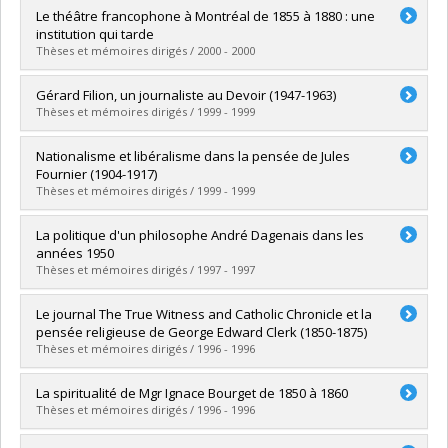
Diplômé(e) :
Croteau, Jean-Philippe
Le théâtre francophone à Montréal de 1855 à 1880 : une
Cycle :
Maîtrise
institution qui tarde
Diplôme obtenu :
M.A.
Thèses et mémoires dirigés / 2000 - 2000
Lien vers le document dans Papyrus
Diplômé(e) :
Laflamme, Jean
Gérard Filion, un journaliste au Devoir (1947-1963)
Cycle :
Doctorat
Thèses et mémoires dirigés / 1999 - 1999
Diplôme obtenu :
Ph. D.
Lien vers le document dans Papyrus
Diplômé(e) :
Goyette, Julien
Nationalisme et libéralisme dans la pensée de Jules
Cycle :
Maîtrise
Fournier (1904-1917)
Diplôme obtenu :
M.A.
Thèses et mémoires dirigés / 1999 - 1999
Lien vers le document dans Papyrus
Diplômé(e) :
Pelletier, Louis-Raphaël
La politique d'un philosophe André Dagenais dans les
Cycle :
Maîtrise
années 1950
Diplôme obtenu :
M.A.
Thèses et mémoires dirigés / 1997 - 1997
Lien vers le document dans Papyrus
Diplômé(e) :
Maranda, Jean-Marc
Le journal The True Witness and Catholic Chronicle et la
Cycle :
Maîtrise
pensée religieuse de George Edward Clerk (1850-1875)
Diplôme obtenu :
M.A.
Thèses et mémoires dirigés / 1996 - 1996
Lien vers le document dans Papyrus
Diplômé(e) :
Clerk, Bruno
La spiritualité de Mgr Ignace Bourget de 1850 à 1860
Cycle :
Maîtrise
Thèses et mémoires dirigés / 1996 - 1996
Diplôme obtenu :
M.A.
Lien vers le document dans Papyrus