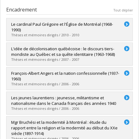
Encadrement
Tout déplier
Le cardinal Paul Grégoire et l'Église de Montréal (1968-
1990)
Thèses et mémoires dirigés / 2010 - 2010
Diplômé(e) :
Phaneuf, Luc
L'idée de décolonisation québécoise : le discours tiers-
Cycle :
Maîtrise
mondiste au Québec et sa quête identitaire (1963-1968)
Diplôme obtenu :
M.A.
Thèses et mémoires dirigés / 2007 - 2007
Lien vers le document dans Papyrus
Diplômé(e) :
Lavigne, Mathieu
François-Albert Angers et la nation confessionnelle (1937-
Cycle :
Maîtrise
1960)
Diplôme obtenu :
M.A.
Thèses et mémoires dirigés / 2006 - 2006
Lien vers le document dans Papyrus
Diplômé(e) :
St-Pierre, Stéphane
Les jeunes laurentiens : jeunesse, militantisme et
Cycle :
Maîtrise
nationalisme dans le Canada français des années 1940
Diplôme obtenu :
M.A.
Thèses et mémoires dirigés / 2006 - 2006
Lien vers le document dans Papyrus
Diplômé(e) :
Rajotte, David
Mgr Bruchési et la modernité à Montréal : étude du
Cycle :
Maîtrise
rapport entre la religion et la modernité au début du XXe
Diplôme obtenu :
M.A.
siècle (1897-1914)
Lien vers le document dans Papyrus
Thèses et mémoires dirigés / 2006 - 2006