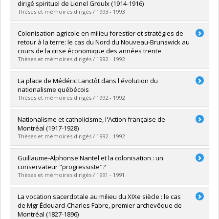
Cycle :
Maîtrise
dirigé spirituel de Lionel Groulx (1914-1916)
Diplôme obtenu :
M.A.
Thèses et mémoires dirigés / 1993 - 1993
Lien vers le document dans Papyrus
Diplômé(e) :
Stapinsky, Stéphane
Colonisation agricole en milieu forestier et stratégies de
Cycle :
Maîtrise
retour à la terre: le cas du Nord du Nouveau-Brunswick au
Diplôme obtenu :
M.A.
cours de la crise économique des années trente
Lien vers le document dans Papyrus
Thèses et mémoires dirigés / 1992 - 1992
Diplômé(e) :
Cyr, Jean-Roch
La place de Médéric Lanctôt dans l'évolution du
Cycle :
Doctorat
nationalisme québécois
Diplôme obtenu :
Ph. D.
Thèses et mémoires dirigés / 1992 - 1992
Lien vers le document dans Papyrus
Diplômé(e) :
Lefebvre, Luc
Nationalisme et catholicisme, l'Action française de
Cycle :
Maîtrise
Montréal (1917-1928)
Diplôme obtenu :
M.A.
Thèses et mémoires dirigés / 1992 - 1992
Lien vers le document dans Papyrus
Diplômé(e) :
Dupuis, Jean-Claude
Guillaume-Alphonse Nantel et la colonisation : un
Cycle :
Maîtrise
conservateur "progressiste"?
Diplôme obtenu :
M.A.
Thèses et mémoires dirigés / 1991 - 1991
Lien vers le document dans Papyrus
Diplômé(e) :
Ouimet, Manon
La vocation sacerdotale au milieu du XIXe siècle : le cas
Cycle :
Maîtrise
de Mgr Édouard-Charles Fabre, premier archevêque de
Diplôme obtenu :
M.A.
Montréal (1827-1896)