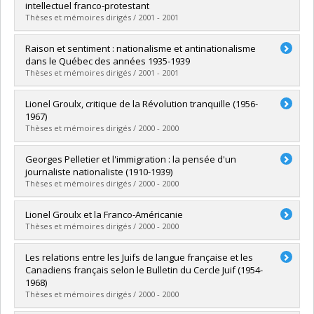
Cycle :
Maîtrise
intellectuel franco-protestant
Diplôme obtenu :
M.A.
Thèses et mémoires dirigés / 2001 - 2001
Lien vers le document dans Papyrus
Diplômé(e) :
Hamelin, Charles
Raison et sentiment : nationalisme et antinationalisme
Cycle :
Maîtrise
dans le Québec des années 1935-1939
Diplôme obtenu :
M.A.
Thèses et mémoires dirigés / 2001 - 2001
Lien vers le document dans Papyrus
Diplômé(e) :
Bégin, Yves
Lionel Groulx, critique de la Révolution tranquille (1956-
Cycle :
Maîtrise
1967)
Diplôme obtenu :
M.A.
Thèses et mémoires dirigés / 2000 - 2000
Lien vers le document dans Papyrus
Diplômé(e) :
Pigeon, Stéphane
Georges Pelletier et l'immigration : la pensée d'un
Cycle :
Maîtrise
journaliste nationaliste (1910-1939)
Diplôme obtenu :
M.A.
Thèses et mémoires dirigés / 2000 - 2000
Lien vers le document dans Papyrus
Diplômé(e) :
Foulon, Arnaud
Lionel Groulx et la Franco-Américanie
Cycle :
Maîtrise
Thèses et mémoires dirigés / 2000 - 2000
Diplôme obtenu :
M.A.
Lien vers le document dans Papyrus
Diplômé(e) :
Bélanger, Damien-Claude
Les relations entre les Juifs de langue française et les
Cycle :
Maîtrise
Canadiens français selon le Bulletin du Cercle Juif (1954-
Diplôme obtenu :
M.A.
1968)
Lien vers le document dans Papyrus
Thèses et mémoires dirigés / 2000 - 2000