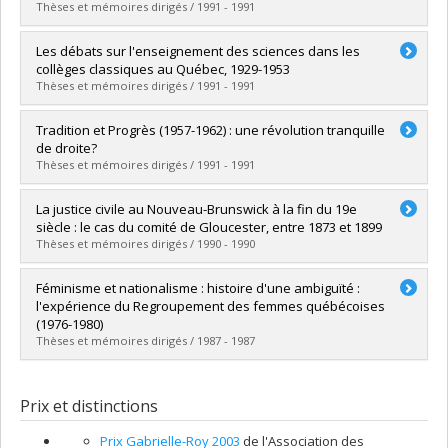
Lien vers le document dans Papyrus
Thèses et mémoires dirigés / 1991 - 1991
Diplômé(e) :
Alary, François
Les débats sur l'enseignement des sciences dans les
Cycle :
Maîtrise
collèges classiques au Québec, 1929-1953
Diplôme obtenu :
M.A.
Thèses et mémoires dirigés / 1991 - 1991
Lien vers le document dans Papyrus
Diplômé(e) :
Rochette, Johanne
Tradition et Progrès (1957-1962) : une révolution tranquille
Cycle :
Maîtrise
de droite?
Diplôme obtenu :
M.A.
Thèses et mémoires dirigés / 1991 - 1991
Lien vers le document dans Papyrus
Diplômé(e) :
Gélinas, Xavier
La justice civile au Nouveau-Brunswick à la fin du 19e
Cycle :
Maîtrise
siècle : le cas du comité de Gloucester, entre 1873 et 1899
Diplôme obtenu :
M.A.
Thèses et mémoires dirigés / 1990 - 1990
Lien vers le document dans Papyrus
Diplômé(e) :
Couturier, Jacques Paul
Féminisme et nationalisme : histoire d'une ambiguïté :
Cycle :
Doctorat
l'expérience du Regroupement des femmes québécoises
Diplôme obtenu :
Ph. D.
(1976-1980)
Lien vers le document dans Papyrus
Thèses et mémoires dirigés / 1987 - 1987
Diplômé(e) :
Couillard, Danielle
Cycle :
Maîtrise
Prix et distinctions
Diplôme obtenu :
M.A.
Lien vers le document dans Papyrus
Prix Gabrielle-Roy 2003
de l'Association des