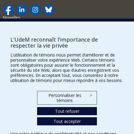
Nouvelles
Activités
Comment soutenir le Département?
L’UdeM reconnaît l’importance de
respecter la vie privée
BESOIN D'AIDE?
L’utilisation de témoins nous permet d’améliorer et de
Plan du site
personnaliser votre expérience Web. Certains témoins
Signaler une erreur
sont obligatoires pour assurer le fonctionnement et la
sécurité du site Web, alors que d’autres enregistrent vos
Accessibilité
préférences. En acceptant tout, vous consentez à notre
utilisation de témoins pour mieux répondre à vos besoins.
FACULTÉ DES ARTS ET DES SCIENCES
Nos départements et écoles
Personnaliser les
>
témoins
Nos centres d'études
Tout refuser
Nos programmes et cours
Tout accepter
Confidentialité
Voir notre
politique de confidentialité
et nos
conditions