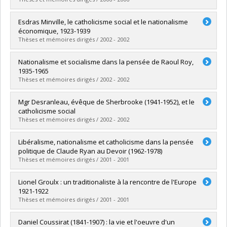
Diplômé(e) :
Primeau, Francis
Esdras Minville, le catholicisme social et le nationalisme
Cycle :
Maîtrise
économique, 1923-1939
Diplôme obtenu :
M.A.
Thèses et mémoires dirigés / 2002 - 2002
Lien vers le document dans Papyrus
Diplômé(e) :
Foisy-Geoffroy, Dominique
Nationalisme et socialisme dans la pensée de Raoul Roy,
Cycle :
Maîtrise
1935-1965
Diplôme obtenu :
M.A.
Thèses et mémoires dirigés / 2002 - 2002
Lien vers le document dans Papyrus
Diplômé(e) :
Lapointe, Mathieu
Mgr Desranleau, évêque de Sherbrooke (1941-1952), et le
Cycle :
Maîtrise
catholicisme social
Diplôme obtenu :
M.A.
Thèses et mémoires dirigés / 2002 - 2002
Lien vers le document dans Papyrus
Diplômé(e) :
Thibault, Daniel
Libéralisme, nationalisme et catholicisme dans la pensée
Cycle :
Maîtrise
politique de Claude Ryan au Devoir (1962-1978)
Diplôme obtenu :
M.A.
Thèses et mémoires dirigés / 2001 - 2001
Lien vers le document dans Papyrus
Diplômé(e) :
Marcil, Olivier
Lionel Groulx : un traditionaliste à la rencontre de l'Europe
Cycle :
Maîtrise
1921-1922
Diplôme obtenu :
M.A.
Thèses et mémoires dirigés / 2001 - 2001
Lien vers le document dans Papyrus
Diplômé(e) :
Houde, Patricia
Daniel Coussirat (1841-1907) : la vie et l'oeuvre d'un