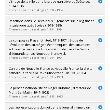
Diplômé(e) :
Caron, Benoît
L'image de la ville dans la prose narrative québécoise,
Cycle :
Maîtrise
1914-1936
Diplôme obtenu :
M.A.
Thèses et mémoires dirigés / 1994 - 1994
Lien vers le document dans Papyrus
Diplômé(e) :
Gélinas, Isabelle
Réactions dans Le Devoir aux jugements sur la législation
Cycle :
Maîtrise
linguistique québécoise (1978-1988)
Diplôme obtenu :
M.A.
Thèses et mémoires dirigés / 1994 - 1994
Lien vers le document dans Papyrus
Diplômé(e) :
Laporte, Marie-Sylvie
La compagnie Fraser Limited, 1918-1974 : étude de
Cycle :
Maîtrise
l'évolution des stratégies économiques, des structures
Diplôme obtenu :
M.A.
administratives et de l'organisation du travail à l'usine
Lien vers le document dans Papyrus
d'Edmundston au Nouveau-Brunswick
Thèses et mémoires dirigés / 1994 - 1994
Diplômé(e) :
Lang, Nicole
Cahiers de Nouvelle-France et Nouvelle-France: la droite
Cycle :
Doctorat
catholique face à la Révolution tranquille, 1957-1964
Diplôme obtenu :
Ph. D.
Thèses et mémoires dirigés / 1993 - 1993
Lien vers le document dans Papyrus
Diplômé(e) :
Renaud, Sylvie
La pensée nationaliste de Roger Duhamel, directeur de
Cycle :
Maîtrise
Montréal-Matin (1947-1952)
Diplôme obtenu :
M.A.
Thèses et mémoires dirigés / 1993 - 1993
Lien vers le document dans Papyrus
Diplômé(e) :
Langevin, Martin
Les représentations du moi dans le journal intime d'un