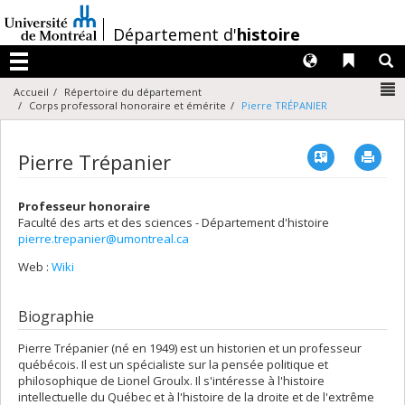
Passer
au
/
Département d'
histoire
contenu
Langues
Liens 
R
Menu
N
Accueil
Répertoire du département
Corps professoral honoraire et émérite
Pierre TRÉPANIER
Vcard
Imp
Pierre Trépanier
Professeur honoraire
Faculté des arts et des sciences - Département d'histoire
pierre.trepanier@umontreal.ca
Web :
Wiki
Biographie
Pierre Trépanier (né en 1949) est un historien et un professeur
québécois. Il est un spécialiste sur la pensée politique et
philosophique de Lionel Groulx. Il s'intéresse à l'histoire
intellectuelle du Québec et à l'histoire de la droite et de l'extrême