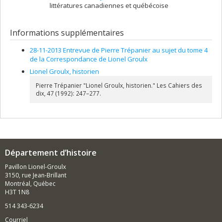
littératures canadiennes et québécoise
Informations supplémentaires
28-11-2013 Entrevue de Pierre Trépanier au sujet du tome 4
de la Correspondance de Lionel Groulx
Lionel Groulx, historien
Pierre Trépanier "Lionel Groulx, historien." Les Cahiers des
dix, 47 (1992): 247–277.
Département d’histoire
Pavillon Lionel-Groulx
3150, rue Jean-Brillant
Montréal, Québec
H3T 1N8
514 343-6234
Courriel