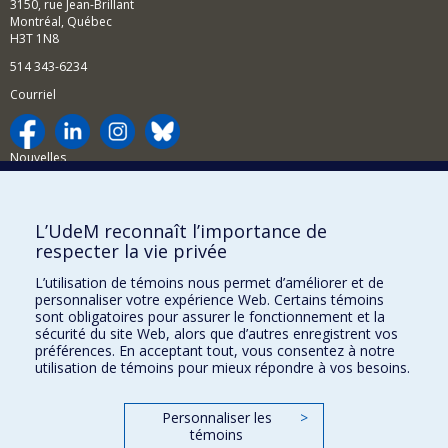
3150, rue Jean-Brillant
Montréal, Québec
H3T 1N8
514 343-6234
Courriel
Nouvelles
Activités
Comment soutenir le Département?
L’UdeM reconnaît l’importance de
respecter la vie privée
BESOIN D'AIDE?
L’utilisation de témoins nous permet d’améliorer et de
Plan du site
personnaliser votre expérience Web. Certains témoins
Signaler une erreur
sont obligatoires pour assurer le fonctionnement et la
sécurité du site Web, alors que d’autres enregistrent vos
Accessibilité
préférences. En acceptant tout, vous consentez à notre
utilisation de témoins pour mieux répondre à vos besoins.
FACULTÉ DES ARTS ET DES SCIENCES
Nos départements et écoles
Personnaliser les
>
témoins
Nos centres d'études