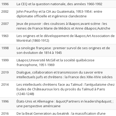
1996
La CEQ et la question nationale, des années 1960-1992
2002
John Peurifoy et la CIA au Guatemala, 1953-1954 : entre
diplomatie officielle et ingérence clandestine
2007
Jeux de pouvoir : des coulisses à l&apos;avant-scène : les
reines de France Marie de Médicis et Anne d&apos;Autriche
1963
Les origines et le développement de l&apos;Art Association de
Montréal (1860-1912)
1998
La sinologie française : premier survol de ses origines et de
son évolution de 1814 à 1945
1999
L&apos;Université McGill et la société québécoise
francophone, 1951-1969
2019
Dialogue, collaboration et transmission du savoir entre
intellectuels juifs et chrétiens : la France des XIIIe-XIVe siècles
2014
Les intellectuels chrétiens face au Talmud : l’antijudaïsme chez
Eudes de Châteauroux lors du procès du Talmud à Paris
(1240-1248)
1996
États-Unis et Allemagne : &quot;Partners in leadership&quot; ;
une perspective américaine
2016
De la Beat Generation au beatnik : la massification d’une