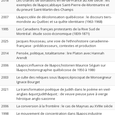
2018
Les chartes de donations en Île-de-France au XIIe siècle : les
exemples de l&apos;abbaye Saint-Pierre-de-Montmartre et
du prieuré Saint-Martin-des-Champs
2007
L&apos;idée de décolonisation québécoise : le discours tiers-
mondiste au Québec et sa quête identitaire (1963-1968)
1995
Les Canadiens français protestants de la Rive Sud de
Montréal : étude socio-économique (1839-1871)
2025
Jacques Rousseau, une voie de l’ethnohistoire canadienne-
française : prédécesseurs, contextes et production
2014
Pensée, politique, totalitarisme : lire Platon avec Hannah
Arendt
2006
L&apos;influence de l&apos;historien Maurice Séguin sur
l&apos;historiographie québécoise de 1950 à 1980
2003
Le culte des reliques sous l&apos;épiscopat de Monseigneur
Ignace Bourget
2021
La transformation poétique de Judith dans le poème en vieil-
anglais &quot;Judith&quot; : de veuve pieuse juive à vierge
héroïque anglo-saxonne
2006
La conversion à la frontière : le cas de Maynas au XVIIIe siècle
1998
Le mouvement de concentration dans l&apos;industrie