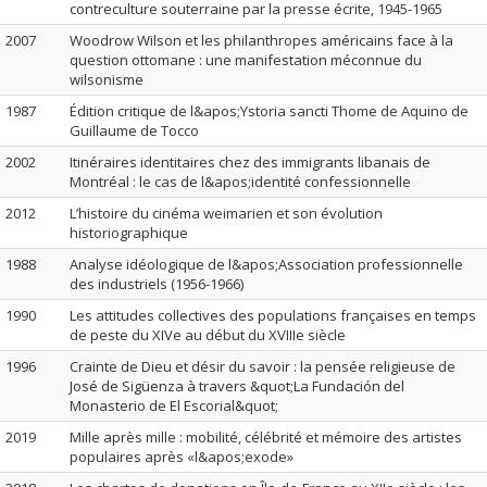
contreculture souterraine par la presse écrite, 1945-1965
2007
Woodrow Wilson et les philanthropes américains face à la
question ottomane : une manifestation méconnue du
wilsonisme
1987
Édition critique de l&apos;Ystoria sancti Thome de Aquino de
Guillaume de Tocco
2002
Itinéraires identitaires chez des immigrants libanais de
Montréal : le cas de l&apos;identité confessionnelle
2012
L’histoire du cinéma weimarien et son évolution
historiographique
1988
Analyse idéologique de l&apos;Association professionnelle
des industriels (1956-1966)
1990
Les attitudes collectives des populations françaises en temps
de peste du XIVe au début du XVIIIe siècle
1996
Crainte de Dieu et désir du savoir : la pensée religieuse de
José de Sigüenza à travers &quot;La Fundación del
Monasterio de El Escorial&quot;
2019
Mille après mille : mobilité, célébrité et mémoire des artistes
populaires après «l&apos;exode»