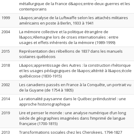
métallurgique de la France d&apos;entre-deux-guerres et les
contemporains
1999
L&apos;analyse de la Luftwaffe selon les attachés militaires
américains en poste à Berlin, 1933 à 1941
2004
La mémoire collective et la politique étrangère de
l&apos;Allemagne lors de crises internationales : entre
usages et effets inhérents de la mémoire (1989-1999)
2015
Représentation des rébellions de 1837 dans les manuels
scolaires québécois
2018
L&apos;apprentissage des Autres : la construction rhétorique
et les usages pédagogiques de l&apos;altérité à l&apos;école
québécoise (1830-1915)
2002
Les canadiens passés en France à la Conquête, un portrait vu
de la Guyane (de 1754 à 1805)
2014
La rationalité paysanne dans le Québec préindustriel : une
approche historiographique
2019
Lire et penser le monde : une analyse numérique d’un long
siècle de géographies imaginées dans l’imprimé de langue
française (1700-1815)
2013
Transformations sociales chez les Cherokees, 1794-1827