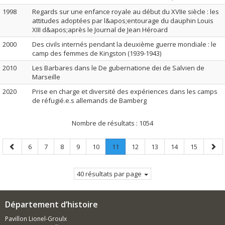
1998
Regards sur une enfance royale au début du XVIIe siècle : les
attitudes adoptées par l&apos;entourage du dauphin Louis
XIII d&apos;après le Journal de Jean Héroard
2000
Des civils internés pendant la deuxième guerre mondiale : le
camp des femmes de Kingston (1939-1943)
2010
Les Barbares dans le De gubernatione dei de Salvien de
Marseille
2020
Prise en charge et diversité des expériences dans les camps
de réfugié.e.s allemands de Bamberg
Nombre de résultats :
1054
Page
Page
Page
Page
Page
Page
Page
.
Page
Page
Page
Page
Page
6
7
8
9
10
11
12
13
14
15
précédente
Page
suiv
courante.
40 résultats par page
Département d’histoire
Pavillon Lionel-Groulx