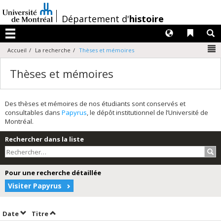
Passer
au
/
Département d'
histoire
contenu
Langues
Liens 
R
Menu
N
Accueil
La recherche
Thèses et mémoires
Thèses et mémoires
Des thèses et mémoires de nos étudiants sont conservés et
consultables dans
Papyrus
, le dépôt institutionnel de l’Université de
Montréal.
Rechercher dans la liste
Rec
Pour une recherche détaillée
Visiter Papyrus
Trier par date en ordre décroissant
Trier par titre en ordre décroissant
Date
Titre