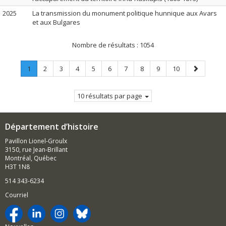
2025
La transmission du monument politique hunnique aux Avars
et aux Bulgares
Nombre de résultats :
1054
Page
.
Page
Page
Page
Page
Page
Page
Page
Page
Page
Page
1
2
3
4
5
6
7
8
9
10
Page
suivante
courante.
10 résultats par page
Département d’histoire
Pavillon Lionel-Groulx
3150, rue Jean-Brillant
Montréal, Québec
H3T 1N8
514 343-6234
Courriel