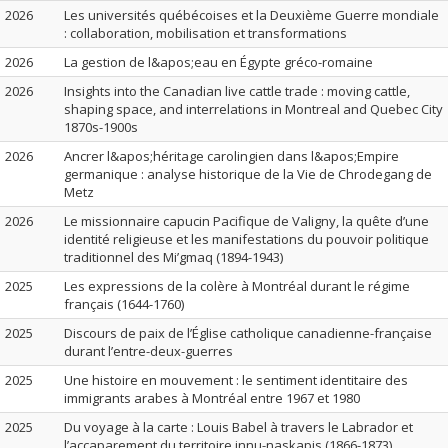
2026
Les universités québécoises et la Deuxième Guerre mondiale
: collaboration, mobilisation et transformations
2026
La gestion de l&apos;eau en Égypte gréco-romaine
2026
Insights into the Canadian live cattle trade : moving cattle,
shaping space, and interrelations in Montreal and Quebec City
1870s-1900s
2026
Ancrer l&apos;héritage carolingien dans l&apos;Empire
germanique : analyse historique de la Vie de Chrodegang de
Metz
2026
Le missionnaire capucin Pacifique de Valigny, la quête d’une
identité religieuse et les manifestations du pouvoir politique
traditionnel des Mi’gmaq (1894-1943)
2025
Les expressions de la colère à Montréal durant le régime
français (1644-1760)
2025
Discours de paix de l’Église catholique canadienne-française
durant l’entre-deux-guerres
2025
Une histoire en mouvement : le sentiment identitaire des
immigrants arabes à Montréal entre 1967 et 1980
2025
Du voyage à la carte : Louis Babel à travers le Labrador et
l’accaparement du territoire innu-naskapis (1866-1873)