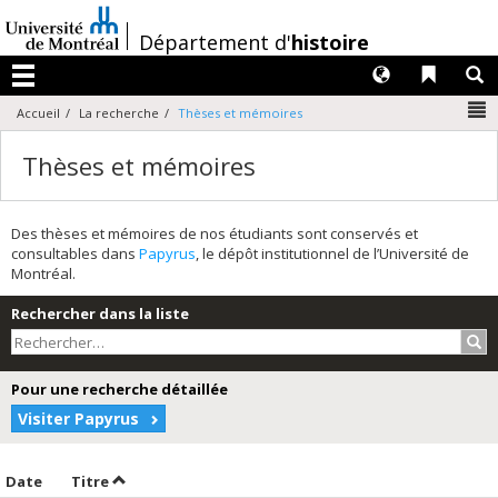
Passer
au
/
Département d'
histoire
contenu
Langues
Liens 
R
Menu
N
Accueil
La recherche
Thèses et mémoires
Thèses et mémoires
Des thèses et mémoires de nos étudiants sont conservés et
consultables dans
Papyrus
, le dépôt institutionnel de l’Université de
Montréal.
Rechercher dans la liste
Rec
Pour une recherche détaillée
Visiter Papyrus
Trier par date en ordre croissant
Trier par titre en ordre croissant
Date
Titre