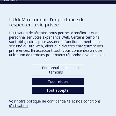
Nouvelles
Activités
Comment soutenir le Département?
L’UdeM reconnaît l’importance de
respecter la vie privée
BESOIN D'AIDE?
L’utilisation de témoins nous permet d’améliorer et de
Plan du site
personnaliser votre expérience Web. Certains témoins
Signaler une erreur
sont obligatoires pour assurer le fonctionnement et la
sécurité du site Web, alors que d’autres enregistrent vos
Accessibilité
préférences. En acceptant tout, vous consentez à notre
utilisation de témoins pour mieux répondre à vos besoins.
FACULTÉ DES ARTS ET DES SCIENCES
Nos départements et écoles
Personnaliser les
>
témoins
Nos centres d'études
Tout refuser
Nos programmes et cours
Tout accepter
Confidentialité
Voir notre
politique de confidentialité
et nos
conditions
Conditions d’utilisation
d’utilisation
.
Paramètres des témoins
Université de