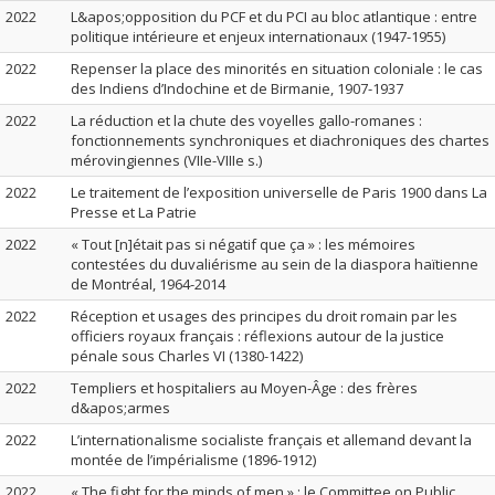
2022
L&apos;opposition du PCF et du PCI au bloc atlantique : entre
politique intérieure et enjeux internationaux (1947-1955)
2022
Repenser la place des minorités en situation coloniale : le cas
des Indiens d’Indochine et de Birmanie, 1907-1937
2022
La réduction et la chute des voyelles gallo-romanes :
fonctionnements synchroniques et diachroniques des chartes
mérovingiennes (VIIe-VIIIe s.)
2022
Le traitement de l’exposition universelle de Paris 1900 dans La
Presse et La Patrie
2022
« Tout [n]était pas si négatif que ça » : les mémoires
contestées du duvaliérisme au sein de la diaspora haïtienne
de Montréal, 1964-2014
2022
Réception et usages des principes du droit romain par les
officiers royaux français : réflexions autour de la justice
pénale sous Charles VI (1380-1422)
2022
Templiers et hospitaliers au Moyen-Âge : des frères
d&apos;armes
2022
L’internationalisme socialiste français et allemand devant la
montée de l’impérialisme (1896-1912)
2022
« The fight for the minds of men » : le Committee on Public