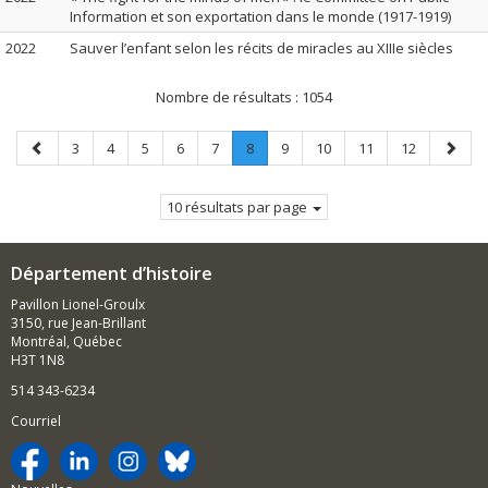
Information et son exportation dans le monde (1917-1919)
2022
Sauver l’enfant selon les récits de miracles au XIIIe siècles
Nombre de résultats :
1054
Page
Page
Page
Page
Page
Page
Page
.
Page
Page
Page
Page
Page
3
4
5
6
7
8
9
10
11
12
précédente
Page
suivan
courante.
10 résultats par page
Département d’histoire
Pavillon Lionel-Groulx
3150, rue Jean-Brillant
Montréal, Québec
H3T 1N8
514 343-6234
Courriel