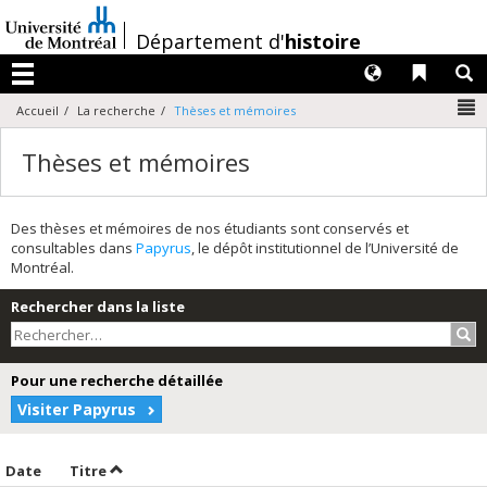
Passer
au
/
Département d'
histoire
contenu
Langues
Liens 
R
Menu
N
Accueil
La recherche
Thèses et mémoires
Thèses et mémoires
Des thèses et mémoires de nos étudiants sont conservés et
consultables dans
Papyrus
, le dépôt institutionnel de l’Université de
Montréal.
Rechercher dans la liste
Rec
Pour une recherche détaillée
Visiter Papyrus
Trier par date en ordre croissant
Trier par titre en ordre croissant
Date
Titre