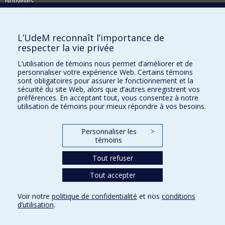
Nouvelles
Activités
Comment soutenir le Département?
L’UdeM reconnaît l’importance de
respecter la vie privée
BESOIN D'AIDE?
L’utilisation de témoins nous permet d’améliorer et de
Plan du site
personnaliser votre expérience Web. Certains témoins
Signaler une erreur
sont obligatoires pour assurer le fonctionnement et la
sécurité du site Web, alors que d’autres enregistrent vos
Accessibilité
préférences. En acceptant tout, vous consentez à notre
utilisation de témoins pour mieux répondre à vos besoins.
FACULTÉ DES ARTS ET DES SCIENCES
Nos départements et écoles
Personnaliser les
>
témoins
Nos centres d'études
Tout refuser
Nos programmes et cours
Tout accepter
Confidentialité
Voir notre
politique de confidentialité
et nos
conditions
Conditions d’utilisation
d’utilisation
.
Paramètres des témoins
Université de