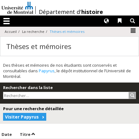
Passer
au
/
Département d'
histoire
contenu
Langues
Liens 
R
Menu
N
Accueil
La recherche
Thèses et mémoires
Thèses et mémoires
Des thèses et mémoires de nos étudiants sont conservés et
consultables dans
Papyrus
, le dépôt institutionnel de l’Université de
Montréal.
Rechercher dans la liste
Rec
Pour une recherche détaillée
Visiter Papyrus
Trier par date en ordre croissant
Trier par titre en ordre croissant
Date
Titre