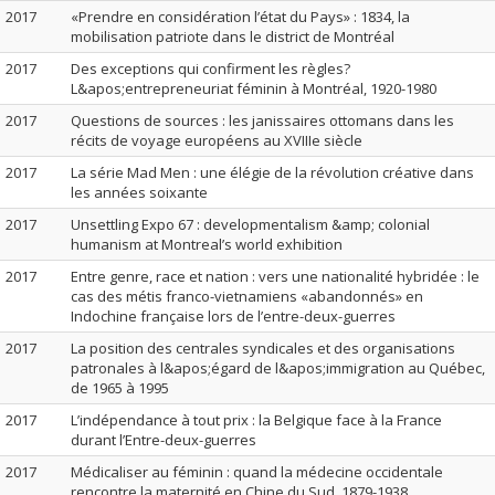
2017
«Prendre en considération l’état du Pays» : 1834, la
mobilisation patriote dans le district de Montréal
2017
Des exceptions qui confirment les règles?
L&apos;entrepreneuriat féminin à Montréal, 1920-1980
2017
Questions de sources : les janissaires ottomans dans les
récits de voyage européens au XVIIIe siècle
2017
La série Mad Men : une élégie de la révolution créative dans
les années soixante
2017
Unsettling Expo 67 : developmentalism &amp; colonial
humanism at Montreal’s world exhibition
2017
Entre genre, race et nation : vers une nationalité hybridée : le
cas des métis franco-vietnamiens «abandonnés» en
Indochine française lors de l’entre-deux-guerres
2017
La position des centrales syndicales et des organisations
patronales à l&apos;égard de l&apos;immigration au Québec,
de 1965 à 1995
2017
L’indépendance à tout prix : la Belgique face à la France
durant l’Entre-deux-guerres
2017
Médicaliser au féminin : quand la médecine occidentale
rencontre la maternité en Chine du Sud, 1879-1938