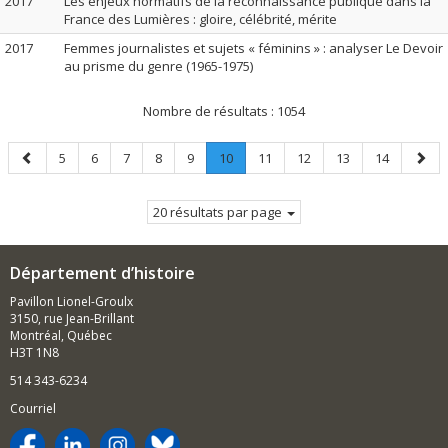
2017
Les enjeux normatifs de la reconnaissance publique dans la
France des Lumières : gloire, célébrité, mérite
2017
Femmes journalistes et sujets « féminins » : analyser Le Devoir
au prisme du genre (1965-1975)
Nombre de résultats :
1054
Page
Page
Page
Page
Page
Page
Page
.
Page
Page
Page
Page
Page
5
6
7
8
9
10
11
12
13
14
précédente
Page
suiva
courante.
20 résultats par page
Département d’histoire
Pavillon Lionel-Groulx
3150, rue Jean-Brillant
Montréal, Québec
H3T 1N8
514 343-6234
Courriel