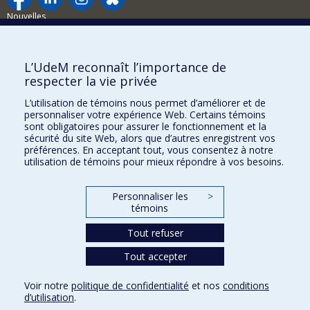
Nouvelles
Activités
Comment soutenir le Département?
L’UdeM reconnaît l’importance de
respecter la vie privée
BESOIN D'AIDE?
L’utilisation de témoins nous permet d’améliorer et de
Plan du site
personnaliser votre expérience Web. Certains témoins
Signaler une erreur
sont obligatoires pour assurer le fonctionnement et la
sécurité du site Web, alors que d’autres enregistrent vos
Accessibilité
préférences. En acceptant tout, vous consentez à notre
utilisation de témoins pour mieux répondre à vos besoins.
FACULTÉ DES ARTS ET DES SCIENCES
Nos départements et écoles
Personnaliser les
>
témoins
Nos centres d'études
Tout refuser
Nos programmes et cours
Tout accepter
Confidentialité
Voir notre
politique de confidentialité
et nos
conditions
Conditions d’utilisation
d’utilisation
.