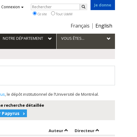
Je donne
Rechercher
Connexion
Rechercher
Ce site
Tout UdeM
Choix
Français
English
de
la
NOTRE DÉPARTEMENT
VOUS ÊTES...
langue
rus
, le dépôt institutionnel de l’Université de Montréal.
e recherche détaillée
r Papyrus
Trier par auteur en ordre croissant
par contributeur en
Auteur
Directeur