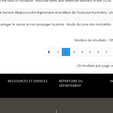
n the land of socialism : Moscow news and American workers in the USSR,
e Service d&apos;ordre légionnaire et la Milice de Toulouse-Pyrénées : u
artager le savoir et non propager la peste : étude du Livre des mortalités
Nombre de résultats :
10
Page
Page
Page
.
Page
Page
Page
Page
Page
1
2
3
4
5
6
7
précédente
Page
courante.
20 résultats par page
RESSOURCES ET SERVICES
RÉPERTOIRE DU
N
DÉPARTEMENT