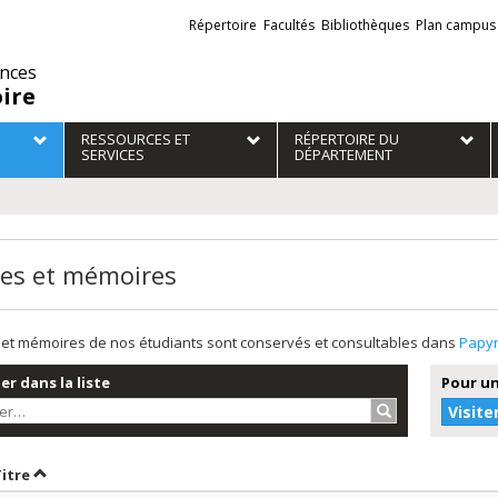
Liens
Répertoire
Facultés
Bibliothèques
Plan campus
externes
ences
oire
RESSOURCES ET
RÉPERTOIRE DU
SERVICES
DÉPARTEMENT
es et mémoires
et mémoires de nos étudiants sont conservés et consultables dans
Papy
r dans la liste
Pour un
Rechercher…
Visite
r par date en ordre croissant
Trier par titre en ordre croissant
Titre