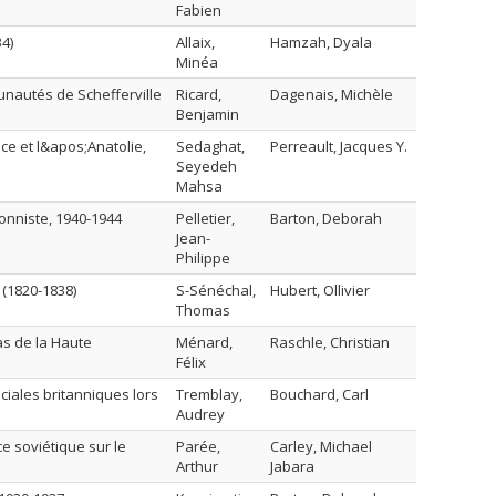
Fabien
4)
Allaix,
Hamzah, Dyala
Minéa
unautés de Schefferville
Ricard,
Dagenais, Michèle
Benjamin
èce et l&apos;Anatolie,
Sedaghat,
Perreault, Jacques Y.
Seyedeh
Mahsa
ionniste, 1940-1944
Pelletier,
Barton, Deborah
Jean-
Philippe
 (1820-1838)
S-Sénéchal,
Hubert, Ollivier
Thomas
cas de la Haute
Ménard,
Raschle, Christian
Félix
ciales britanniques lors
Tremblay,
Bouchard, Carl
Audrey
ce soviétique sur le
Parée,
Carley, Michael
Arthur
Jabara