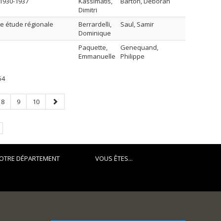
 1930-1937
Kassimatis,
Barton, Deborah
Dimitri
ne étude régionale
Berrardelli,
Saul, Samir
Dominique
Paquette,
Genequand,
Emmanuelle
Philippe
54
Page
Page
Page
Page
8
9
10
suivante
OTRE DÉPARTEMENT
VOUS ÊTES...