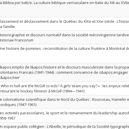
a Bibbia per tutti/e. La culture biblique vernaculaire en Italie du XIII au XVII
lassement et déclassement dans le Québec du XIXe et XXe siècle : L’histoi
a famille
istoriographie et discours normatif dans la société mérovingienne tardive 
istoriae Francorum
ne histoire de pommes : reconstitution de la culture fruitière à Montréal 
&apos;emploi de l&apos;histoire et le discours masculiniste dans la prop
olontaires Francais (1941-1944) : comment convaincre de s&apos;engage
&apos;hier
 Who in hell are the McGill co-eds? A girls’ team you say? » : les enjeux re
ntourant le hockey féminin à McGill (1894—1941)
e colonialisme scientifique dans le Nord du Québec : Rousseau, Hamelin e
ordiques (1947-1961)
es activités parascolaires, le sport et le remaniement du leadership autoc
958-1967
n espace public collégien : L’Abeille, le périodique de la Société typograp