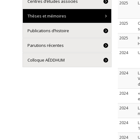
Centres d’études associés
2025
L
Thèses et mémoires
2025
C
s
Publications d’histoire
2025
H
H
Parutions récentes
2024
U
Colloque AÉDDHUM
2024
L
V
d
2024
«
e
2024
L
n
2024
L
1
2024
U