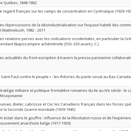
e Québec, 1848-1862
e regard français sur les camps de concentration en Cyrénaïque (1929-193
es répercussions de la désindustrialisation sur l’espace habité des comm
t Matimekush, 1982 - 2011
es relations perses avec les civilisations occidentales, en particulier la Gr
endant l&apos;empire achéménide (550–330 avant J.-C.)
es actualités du front européen à travers la presse parisienne collaborat
 Saint Paul contre le peuple » : les théories du pacte social au Bas-Canada
tratégie militaire et politique frontalière romaines du IIe au IVe siècle : le 
Mésopotamie
umais, Bieler, Labrosse et Cie: les Canadiens français dans les forces spé
e la Seconde Guerre mondiale (1939-1945)
n éclair dans le gouffre : influence de la Révolution russe et de l’expérien
ouvement anarchiste belge (1917-1930)