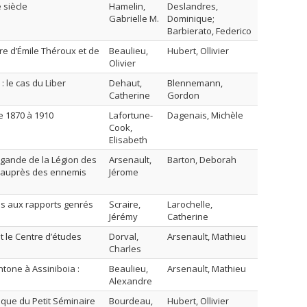
e siècle
Hamelin,
Deslandres,
Gabrielle M.
Dominique;
Barbierato, Federico
re d’Émile Théroux et de
Beaulieu,
Hubert, Ollivier
Olivier
: le cas du Liber
Dehaut,
Blennemann,
Catherine
Gordon
de 1870 à 1910
Lafortune-
Dagenais, Michèle
Cook,
Elisabeth
agande de la Légion des
Arsenault,
Barton, Deborah
r auprès des ennemis
Jérome
liés aux rapports genrés
Scraire,
Larochelle,
Jérémy
Catherine
t le Centre d’études
Dorval,
Arsenault, Mathieu
Charles
htone à Assiniboia :
Beaulieu,
Arsenault, Mathieu
Alexandre
hique du Petit Séminaire
Bourdeau,
Hubert, Ollivier