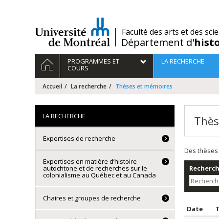
Passer
au
contenu
/
Faculté des arts et des sci
Département d'
hist
Navigation
ACCUEIL
PROGRAMMES ET
LA RECHERCHE
principale
COURS
Accueil
La recherche
Thèses et mémoires
LA RECHERCHE
Thès
Expertises de recherche
Des thèses 
Expertises en matière d’histoire
autochtone et de recherches sur le
Recherche
colonialisme au Québec et au Canada
Chaires et groupes de recherche
Trie
Date