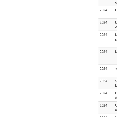
d
2024
L
2024
L
e
2024
L
p
2024
L
2024
«
2024
S
2024
D
d
2024
U
m