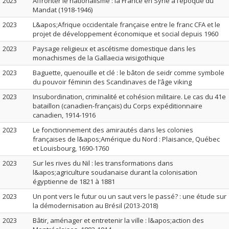
2023
Affronter le nationalisme : la France en Syrie à l’époque du
Mandat (1918-1946)
2023
L&apos;Afrique occidentale française entre le franc CFA et le
projet de développement économique et social depuis 1960
2023
Paysage religieux et ascétisme domestique dans les
monachismes de la Gallaecia wisigothique
2023
Baguette, quenouille et clé : le bâton de seidr comme symbole
du pouvoir féminin des Scandinaves de l’âge viking
2023
Insubordination, criminalité et cohésion militaire. Le cas du 41e
bataillon (canadien-français) du Corps expéditionnaire
canadien, 1914-1916
2023
Le fonctionnement des amirautés dans les colonies
françaises de l&apos;Amérique du Nord : Plaisance, Québec
et Louisbourg, 1690-1760
2023
Sur les rives du Nil : les transformations dans
l&apos;agriculture soudanaise durant la colonisation
égyptienne de 1821 à 1881
2023
Un pont vers le futur ou un saut vers le passé? : une étude sur
la démodernisation au Brésil (2013-2018)
2023
Bâtir, aménager et entretenir la ville : l&apos;action des