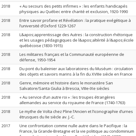
2018
« Au secours des petits infirmes » : les enfants handicapés
physiques au Québec entre charité et exclusion, 1920-1990
2018
Entre savoir profane et Révélation : la pratique exégétique à
l’université d’Oxford 1229-1267
2018
L&apos;apprentissage des Autres : la construction rhétorique
et les usages pédagogiques de l&apos;altérité à l&apos;école
québécoise (1830-1915)
2018
Les militaires français et la Communauté européenne de
défense, 1950-1954
2018
Du pont du baleinier aux laboratoires du Muséum : circulation
des objets et savoirs marins à la fin du XVIIIe siècle en France
2018
Genre, mémoire et histoire dans le monastère San
Salvatore/Santa Giulia à Brescia, VIIIe-IXe siècles
2018
« Au service d’un autre roi » : les troupes étrangères
allemandes au service du royaume de France (1740-1763)
2018
Le mythe de Volta chez Pline l’Ancien et l’iconographie d’urnes
étrusques du IIe siècle av. J.-C.
2017
Une confrontation comme nulle autre dans le Pacifique : la
France, la Grande-Bretagne et la vie politique au condominium