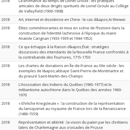
2018
La Bromance au temps de Lionel Groulx : les pratiques
amicales de deux dirigés spirituels de Lionel Groulx au Collège
de Valleyfield (1900-1908)
2018
Art, Internet et dissidence en Chine : le cas d&apos;Ai Weiwei
2018
Élites commémorantes et mise en scène de l’histoire dans la
construction de l’identité lachinoise à l’époque du maire
Anatole Carignan (1933-1939 et 1944-1952)
2018
Ce qui échappe à la Raison d&apos;État : stratégies
discursives des intendants de la Nouvelle France confrontés à
la contrebande des fourrures, 1715-1750
2018
Les chartes de donations en Île-de-France au XIIe siècle : les
exemples de l&apos;abbaye Saint-Pierre-de-Montmartre et
du prieuré Saint-Martin-des-Champs
2018
L’Association des Indiens du Québec (1965-1977) et le
militantisme autochtone dans le Québec des années 1960-
1970
2018
« Ehrliche Kriegsleute » : la construction de la représentation
du lansquenet au royaume de France lors de la Renaissance
(1486-1559)
2018
Représentation et altérité : la vision du païen par les chrétiens
latins de Charlemagne aux croisades de Prusse