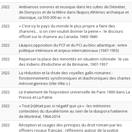
2022
Ambiances sonores et musique dans les cultes de Déméter,
de Dionysos et de la Mère dans l&apos;Athènes archaïque et
classique, ca 550-300 av. n. è.
2022
« C’est icy le pays du monde le plus propre a faire des
chanvres... si on s’en vouloit donner la peine » : le discours
officiel sur le chanvre au Canada, 1660-1840
2022
L&apos;opposition du PCF et du PCI au bloc atlantique : entre
politique intérieure et enjeux internationaux (1947-1955)
2022
Repenser la place des minorités en situation coloniale : le cas
des Indiens d’Indochine et de Birmanie, 1907-1937
2022
La réduction et la chute des voyelles gallo-romanes :
fonctionnements synchroniques et diachroniques des chartes
mérovingiennes (VIIe-VIIIe s.)
2022
Le traitement de l’exposition universelle de Paris 1900 dans La
Presse et La Patrie
2022
« Tout [n]était pas si négatif que ça » : les mémoires
contestées du duvaliérisme au sein de la diaspora haïtienne
de Montréal, 1964-2014
2022
Réception et usages des principes du droit romain par les
officiers royaux français : réflexions autour de la justice