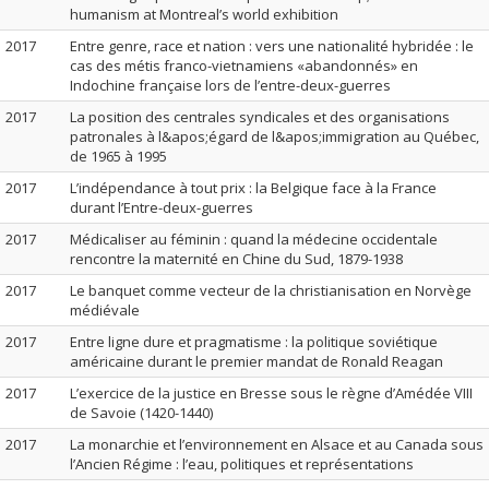
humanism at Montreal’s world exhibition
2017
Entre genre, race et nation : vers une nationalité hybridée : le
cas des métis franco-vietnamiens «abandonnés» en
Indochine française lors de l’entre-deux-guerres
2017
La position des centrales syndicales et des organisations
patronales à l&apos;égard de l&apos;immigration au Québec,
de 1965 à 1995
2017
L’indépendance à tout prix : la Belgique face à la France
durant l’Entre-deux-guerres
2017
Médicaliser au féminin : quand la médecine occidentale
rencontre la maternité en Chine du Sud, 1879-1938
2017
Le banquet comme vecteur de la christianisation en Norvège
médiévale
2017
Entre ligne dure et pragmatisme : la politique soviétique
américaine durant le premier mandat de Ronald Reagan
2017
L’exercice de la justice en Bresse sous le règne d’Amédée VIII
de Savoie (1420-1440)
2017
La monarchie et l’environnement en Alsace et au Canada sous
l’Ancien Régime : l’eau, politiques et représentations