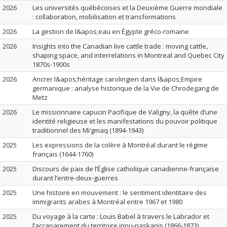
2026
Les universités québécoises et la Deuxième Guerre mondiale
: collaboration, mobilisation et transformations
2026
La gestion de l&apos;eau en Égypte gréco-romaine
2026
Insights into the Canadian live cattle trade : moving cattle,
shaping space, and interrelations in Montreal and Quebec City
1870s-1900s
2026
Ancrer l&apos;héritage carolingien dans l&apos;Empire
germanique : analyse historique de la Vie de Chrodegang de
Metz
2026
Le missionnaire capucin Pacifique de Valigny, la quête d’une
identité religieuse et les manifestations du pouvoir politique
traditionnel des Mi’gmaq (1894-1943)
2025
Les expressions de la colère à Montréal durant le régime
français (1644-1760)
2025
Discours de paix de l’Église catholique canadienne-française
durant l’entre-deux-guerres
2025
Une histoire en mouvement : le sentiment identitaire des
immigrants arabes à Montréal entre 1967 et 1980
2025
Du voyage à la carte : Louis Babel à travers le Labrador et
l’accaparement du territoire innu-naskapis (1866-1873)