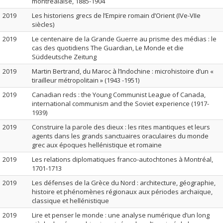
montréalaise, 1885-1904
2019
Les historiens grecs de l’Empire romain d’Orient (IVe-VIIe
siècles)
2019
Le centenaire de la Grande Guerre au prisme des médias : le
cas des quotidiens The Guardian, Le Monde et die
Süddeutsche Zeitung
2019
Martin Bertrand, du Maroc à l’Indochine : microhistoire d’un «
tirailleur métropolitain » (1943 -1951)
2019
Canadian reds : the Young Communist League of Canada,
international communism and the Soviet experience (1917-
1939)
2019
Construire la parole des dieux : les rites mantiques et leurs
agents dans les grands sanctuaires oraculaires du monde
grec aux époques hellénistique et romaine
2019
Les relations diplomatiques franco-autochtones à Montréal,
1701-1713
2019
Les défenses de la Grèce du Nord : architecture, géographie,
histoire et phénomènes régionaux aux périodes archaïque,
classique et hellénistique
2019
Lire et penser le monde : une analyse numérique d’un long