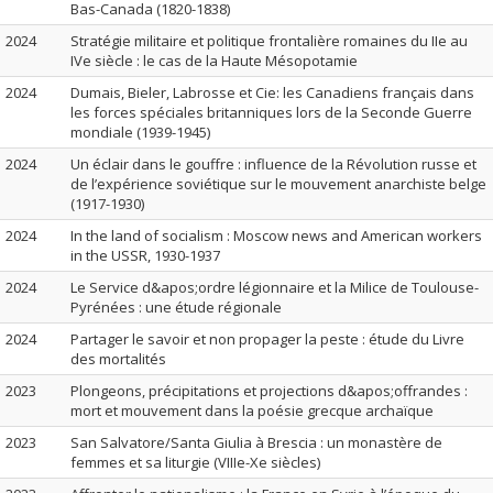
Bas-Canada (1820-1838)
2024
Stratégie militaire et politique frontalière romaines du IIe au
IVe siècle : le cas de la Haute Mésopotamie
2024
Dumais, Bieler, Labrosse et Cie: les Canadiens français dans
les forces spéciales britanniques lors de la Seconde Guerre
mondiale (1939-1945)
2024
Un éclair dans le gouffre : influence de la Révolution russe et
de l’expérience soviétique sur le mouvement anarchiste belge
(1917-1930)
2024
In the land of socialism : Moscow news and American workers
in the USSR, 1930-1937
2024
Le Service d&apos;ordre légionnaire et la Milice de Toulouse-
Pyrénées : une étude régionale
2024
Partager le savoir et non propager la peste : étude du Livre
des mortalités
2023
Plongeons, précipitations et projections d&apos;offrandes :
mort et mouvement dans la poésie grecque archaïque
2023
San Salvatore/Santa Giulia à Brescia : un monastère de
femmes et sa liturgie (VIIIe-Xe siècles)