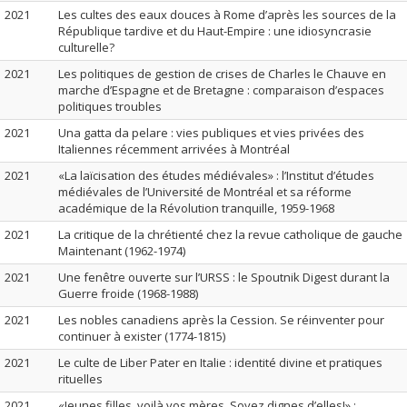
2021
Les cultes des eaux douces à Rome d’après les sources de la
République tardive et du Haut-Empire : une idiosyncrasie
culturelle?
2021
Les politiques de gestion de crises de Charles le Chauve en
marche d’Espagne et de Bretagne : comparaison d’espaces
politiques troubles
2021
Una gatta da pelare : vies publiques et vies privées des
Italiennes récemment arrivées à Montréal
2021
«La laïcisation des études médiévales» : l’Institut d’études
médiévales de l’Université de Montréal et sa réforme
académique de la Révolution tranquille, 1959-1968
2021
La critique de la chrétienté chez la revue catholique de gauche
Maintenant (1962-1974)
2021
Une fenêtre ouverte sur l’URSS : le Spoutnik Digest durant la
Guerre froide (1968-1988)
2021
Les nobles canadiens après la Cession. Se réinventer pour
continuer à exister (1774-1815)
2021
Le culte de Liber Pater en Italie : identité divine et pratiques
rituelles
2021
«Jeunes filles, voilà vos mères. Soyez dignes d’elles!» :