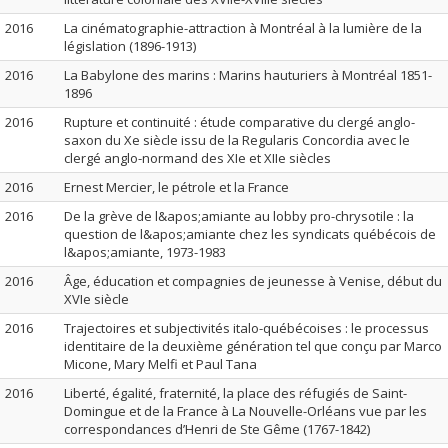
2016
La cinématographie-attraction à Montréal à la lumière de la
législation (1896-1913)
2016
La Babylone des marins : Marins hauturiers à Montréal 1851-
1896
2016
Rupture et continuité : étude comparative du clergé anglo-
saxon du Xe siècle issu de la Regularis Concordia avec le
clergé anglo-normand des XIe et XIIe siècles
2016
Ernest Mercier, le pétrole et la France
2016
De la grève de l&apos;amiante au lobby pro-chrysotile : la
question de l&apos;amiante chez les syndicats québécois de
l&apos;amiante, 1973-1983
2016
Âge, éducation et compagnies de jeunesse à Venise, début du
XVIe siècle
2016
Trajectoires et subjectivités italo-québécoises : le processus
identitaire de la deuxième génération tel que conçu par Marco
Micone, Mary Melfi et Paul Tana
2016
Liberté, égalité, fraternité, la place des réfugiés de Saint-
Domingue et de la France à La Nouvelle-Orléans vue par les
correspondances d’Henri de Ste Gême (1767-1842)