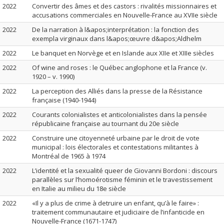
2022
Convertir des âmes et des castors : rivalités missionnaires et
accusations commerciales en Nouvelle-France au XVIIe siècle
2022
De la narration à l&apos;interprétation : la fonction des
exempla virginaux dans l&apos;œuvre d&apos;Aldhelm
2022
Le banquet en Norvège et en Islande aux XIIe et XIIIe siècles
2022
Of wine and roses : le Québec anglophone et la France (v.
1920 – v. 1990)
2022
La perception des Alliés dans la presse de la Résistance
française (1940-1944)
2022
Courants colonialistes et anticolonialistes dans la pensée
républicaine française au tournant du 20e siècle
2022
Construire une citoyenneté urbaine par le droit de vote
municipal : lois électorales et contestations militantes à
Montréal de 1965 à 1974
2022
L’identité et la sexualité queer de Giovanni Bordoni : discours
parallèles sur l’homoérotisme féminin et le travestissement
en Italie au milieu du 18e siècle
2022
«Il y a plus de crime à detruire un enfant, qu’à le faire» :
traitement communautaire et judiciaire de l’infanticide en
Nouvelle-France (1671-1747)