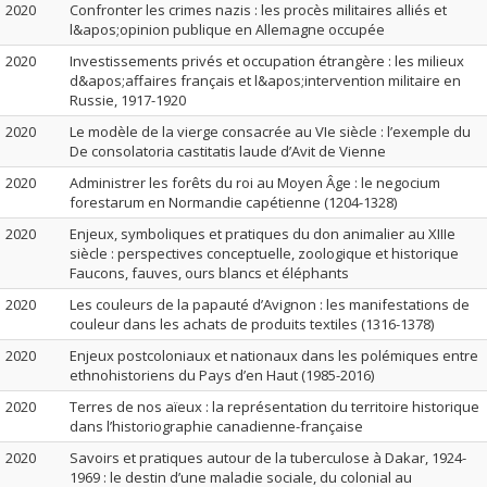
2020
Confronter les crimes nazis : les procès militaires alliés et
l&apos;opinion publique en Allemagne occupée
2020
Investissements privés et occupation étrangère : les milieux
d&apos;affaires français et l&apos;intervention militaire en
Russie, 1917-1920
2020
Le modèle de la vierge consacrée au VIe siècle : l’exemple du
De consolatoria castitatis laude d’Avit de Vienne
2020
Administrer les forêts du roi au Moyen Âge : le negocium
forestarum en Normandie capétienne (1204-1328)
2020
Enjeux, symboliques et pratiques du don animalier au XIIIe
siècle : perspectives conceptuelle, zoologique et historique
Faucons, fauves, ours blancs et éléphants
2020
Les couleurs de la papauté d’Avignon : les manifestations de
couleur dans les achats de produits textiles (1316-1378)
2020
Enjeux postcoloniaux et nationaux dans les polémiques entre
ethnohistoriens du Pays d’en Haut (1985-2016)
2020
Terres de nos aïeux : la représentation du territoire historique
dans l’historiographie canadienne-française
2020
Savoirs et pratiques autour de la tuberculose à Dakar, 1924-
1969 : le destin d’une maladie sociale, du colonial au