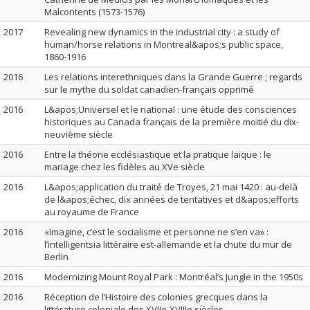
Malcontents (1573-1576)
2017
Revealing new dynamics in the industrial city : a study of
human/horse relations in Montreal&apos;s public space,
1860-1916
2016
Les relations interethniques dans la Grande Guerre ; regards
sur le mythe du soldat canadien-français opprimé
2016
L&apos;Universel et le national : une étude des consciences
historiques au Canada français de la première moitié du dix-
neuvième siècle
2016
Entre la théorie ecclésiastique et la pratique laïque : le
mariage chez les fidèles au XVe siècle
2016
L&apos;application du traité de Troyes, 21 mai 1420 : au-delà
de l&apos;échec, dix années de tentatives et d&apos;efforts
au royaume de France
2016
«Imagine, c’est le socialisme et personne ne s’en va» :
l’intelligentsia littéraire est-allemande et la chute du mur de
Berlin
2016
Modernizing Mount Royal Park : Montréal’s Jungle in the 1950s
2016
Réception de l’Histoire des colonies grecques dans la
littérature coloniale des XVIIe-XVIIIe siècles