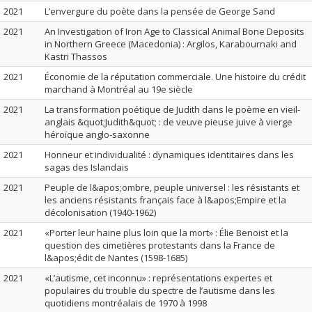
2021
L’envergure du poète dans la pensée de George Sand
2021
An Investigation of Iron Age to Classical Animal Bone Deposits
in Northern Greece (Macedonia) : Argilos, Karabournaki and
Kastri Thassos
2021
Économie de la réputation commerciale. Une histoire du crédit
marchand à Montréal au 19e siècle
2021
La transformation poétique de Judith dans le poème en vieil-
anglais &quot;Judith&quot; : de veuve pieuse juive à vierge
héroïque anglo-saxonne
2021
Honneur et individualité : dynamiques identitaires dans les
sagas des Islandais
2021
Peuple de l&apos;ombre, peuple universel : les résistants et
les anciens résistants français face à l&apos;Empire et la
décolonisation (1940-1962)
2021
«Porter leur haine plus loin que la mort» : Élie Benoist et la
question des cimetières protestants dans la France de
l&apos;édit de Nantes (1598-1685)
2021
«L’autisme, cet inconnu» : représentations expertes et
populaires du trouble du spectre de l’autisme dans les
quotidiens montréalais de 1970 à 1998