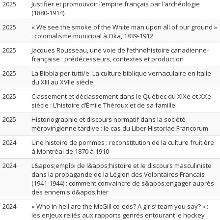
2025
Justifier et promouvoir l’empire français par l’archéologie
(1880-1914)
2025
« We see the smoke of the White man upon all of our ground »
: colonialisme municipal à Oka, 1839-1912
2025
Jacques Rousseau, une voie de l’ethnohistoire canadienne-
française : prédécesseurs, contextes et production
2025
La Bibbia per tutti/e. La culture biblique vernaculaire en Italie
du XIII au XVIIe siècle
2025
Classement et déclassement dans le Québec du XIXe et XXe
siècle : L’histoire d’Émile Théroux et de sa famille
2025
Historiographie et discours normatif dans la société
mérovingienne tardive : le cas du Liber Historiae Francorum
2024
Une histoire de pommes : reconstitution de la culture fruitière
à Montréal de 1870 à 1910
2024
L&apos;emploi de l&apos;histoire et le discours masculiniste
dans la propagande de la Légion des Volontaires Francais
(1941-1944) : comment convaincre de s&apos;engager auprès
des ennemis d&apos;hier
2024
« Who in hell are the McGill co-eds? A girls’ team you say? » :
les enjeux reliés aux rapports genrés entourant le hockey