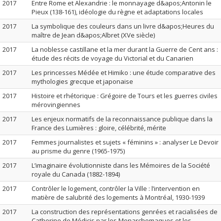
2017
Entre Rome et Alexandrie : le monnayage d&apos;Antonin le
Pieux (138-161), idéologie du règne et adaptations locales
2017
La symbolique des couleurs dans un livre d&apos;Heures du
maître de Jean d&apos;Albret (XVe siècle)
2017
La noblesse castillane et la mer durant la Guerre de Cent ans :
étude des récits de voyage du Victorial et du Canarien
2017
Les princesses Médée et Himiko : une étude comparative des
mythologies grecque et japonaise
2017
Histoire et rhétorique : Grégoire de Tours et les guerres civiles
mérovingiennes
2017
Les enjeux normatifs de la reconnaissance publique dans la
France des Lumières : gloire, célébrité, mérite
2017
Femmes journalistes et sujets « féminins » : analyser Le Devoir
au prisme du genre (1965-1975)
2017
L’imaginaire évolutionniste dans les Mémoires de la Société
royale du Canada (1882-1894)
2017
Contrôler le logement, contrôler la Ville : l’intervention en
matière de salubrité des logements à Montréal, 1930-1939
2017
La construction des représentations genrées et racialisées de
Catherine de Médicis par les Monarchomaques et les