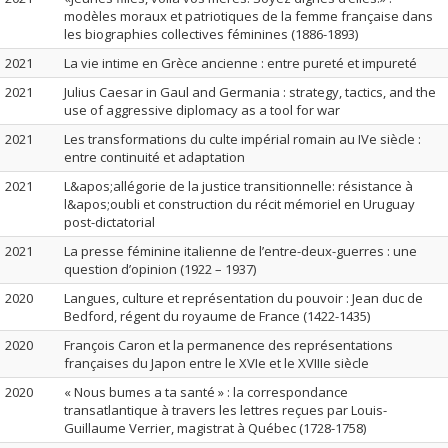
modèles moraux et patriotiques de la femme française dans
les biographies collectives féminines (1886-1893)
2021
La vie intime en Grèce ancienne : entre pureté et impureté
2021
Julius Caesar in Gaul and Germania : strategy, tactics, and the
use of aggressive diplomacy as a tool for war
2021
Les transformations du culte impérial romain au IVe siècle :
entre continuité et adaptation
2021
L&apos;allégorie de la justice transitionnelle: résistance à
l&apos;oubli et construction du récit mémoriel en Uruguay
post-dictatorial
2021
La presse féminine italienne de l’entre-deux-guerres : une
question d’opinion (1922 – 1937)
2020
Langues, culture et représentation du pouvoir : Jean duc de
Bedford, régent du royaume de France (1422-1435)
2020
François Caron et la permanence des représentations
françaises du Japon entre le XVIe et le XVIIIe siècle
2020
« Nous bumes a ta santé » : la correspondance
transatlantique à travers les lettres reçues par Louis-
Guillaume Verrier, magistrat à Québec (1728-1758)