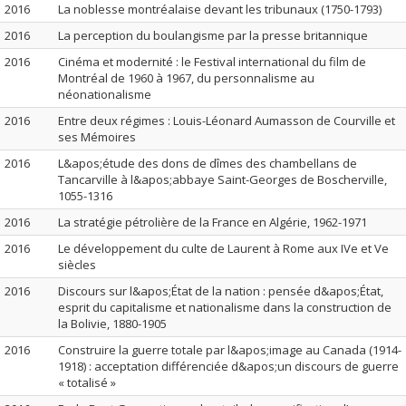
2016
La noblesse montréalaise devant les tribunaux (1750-1793)
2016
La perception du boulangisme par la presse britannique
2016
Cinéma et modernité : le Festival international du film de
Montréal de 1960 à 1967, du personnalisme au
néonationalisme
2016
Entre deux régimes : Louis-Léonard Aumasson de Courville et
ses Mémoires
2016
L&apos;étude des dons de dîmes des chambellans de
Tancarville à l&apos;abbaye Saint-Georges de Boscherville,
1055-1316
2016
La stratégie pétrolière de la France en Algérie, 1962-1971
2016
Le développement du culte de Laurent à Rome aux IVe et Ve
siècles
2016
Discours sur l&apos;État de la nation : pensée d&apos;État,
esprit du capitalisme et nationalisme dans la construction de
la Bolivie, 1880-1905
2016
Construire la guerre totale par l&apos;image au Canada (1914-
1918) : acceptation différenciée d&apos;un discours de guerre
« totalisé »