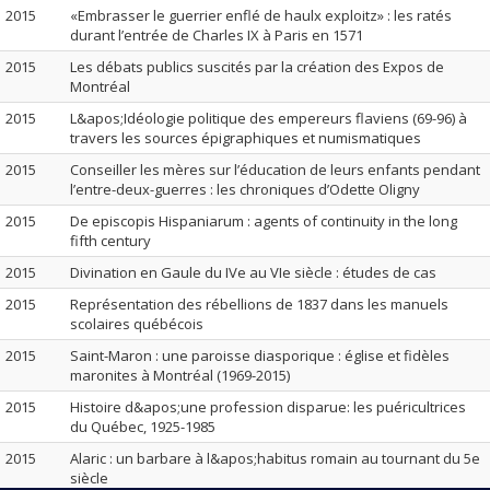
2015
«Embrasser le guerrier enflé de haulx exploitz» : les ratés
durant l’entrée de Charles IX à Paris en 1571
2015
Les débats publics suscités par la création des Expos de
Montréal
2015
L&apos;Idéologie politique des empereurs flaviens (69-96) à
travers les sources épigraphiques et numismatiques
2015
Conseiller les mères sur l’éducation de leurs enfants pendant
l’entre-deux-guerres : les chroniques d’Odette Oligny
2015
De episcopis Hispaniarum : agents of continuity in the long
fifth century
2015
Divination en Gaule du IVe au VIe siècle : études de cas
2015
Représentation des rébellions de 1837 dans les manuels
scolaires québécois
2015
Saint-Maron : une paroisse diasporique : église et fidèles
maronites à Montréal (1969-2015)
2015
Histoire d&apos;une profession disparue: les puéricultrices
du Québec, 1925-1985
2015
Alaric : un barbare à l&apos;habitus romain au tournant du 5e
siècle