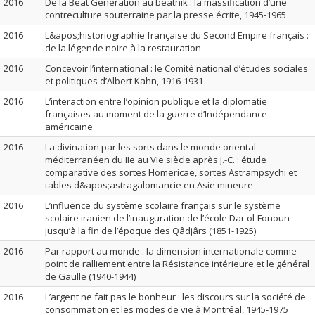
2016
De la Beat Generation au beatnik : la massification d’une
contreculture souterraine par la presse écrite, 1945-1965
2016
L&apos;historiographie française du Second Empire français :
de la légende noire à la restauration
2016
Concevoir l’international : le Comité national d’études sociales
et politiques d’Albert Kahn, 1916-1931
2016
L’interaction entre l’opinion publique et la diplomatie
françaises au moment de la guerre d’Indépendance
américaine
2016
La divination par les sorts dans le monde oriental
méditerranéen du IIe au VIe siècle après J.-C. : étude
comparative des sortes Homericae, sortes Astrampsychi et
tables d&apos;astragalomancie en Asie mineure
2016
L’influence du système scolaire français sur le système
scolaire iranien de l’inauguration de l’école Dar ol-Fonoun
jusqu’à la fin de l’époque des Qâdjârs (1851-1925)
2016
Par rapport au monde : la dimension internationale comme
point de ralliement entre la Résistance intérieure et le général
de Gaulle (1940-1944)
2016
L’argent ne fait pas le bonheur : les discours sur la société de
consommation et les modes de vie à Montréal, 1945-1975