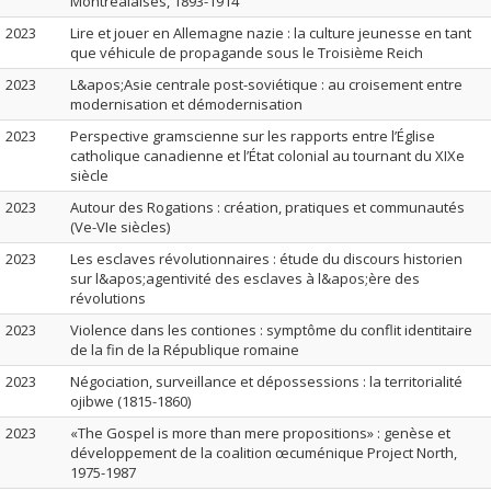
Montréalaises, 1893-1914
2023
Lire et jouer en Allemagne nazie : la culture jeunesse en tant
que véhicule de propagande sous le Troisième Reich
2023
L&apos;Asie centrale post-soviétique : au croisement entre
modernisation et démodernisation
2023
Perspective gramscienne sur les rapports entre l’Église
catholique canadienne et l’État colonial au tournant du XIXe
siècle
2023
Autour des Rogations : création, pratiques et communautés
(Ve-VIe siècles)
2023
Les esclaves révolutionnaires : étude du discours historien
sur l&apos;agentivité des esclaves à l&apos;ère des
révolutions
2023
Violence dans les contiones : symptôme du conflit identitaire
de la fin de la République romaine
2023
Négociation, surveillance et dépossessions : la territorialité
ojibwe (1815-1860)
2023
«The Gospel is more than mere propositions» : genèse et
développement de la coalition œcuménique Project North,
1975-1987