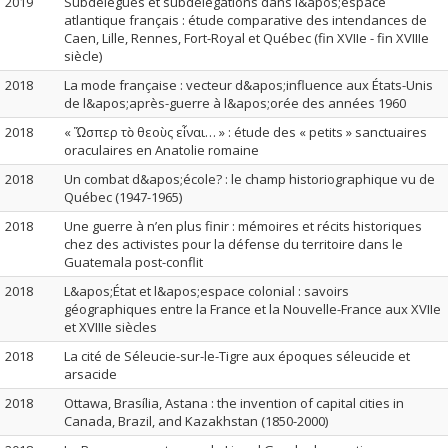
2019
Subdélégués et subdélégations dans l&apos;espace
atlantique français : étude comparative des intendances de
Caen, Lille, Rennes, Fort-Royal et Québec (fin XVIIe - fin XVIIIe
siècle)
2018
La mode française : vecteur d&apos;influence aux États-Unis
de l&apos;après-guerre à l&apos;orée des années 1960
2018
« Ὥσπερ τὸ θεοὺς εἶναι… » : étude des « petits » sanctuaires
oraculaires en Anatolie romaine
2018
Un combat d&apos;école? : le champ historiographique vu de
Québec (1947-1965)
2018
Une guerre à n’en plus finir : mémoires et récits historiques
chez des activistes pour la défense du territoire dans le
Guatemala post-conflit
2018
L&apos;État et l&apos;espace colonial : savoirs
géographiques entre la France et la Nouvelle-France aux XVIIe
et XVIIIe siècles
2018
La cité de Séleucie-sur-le-Tigre aux époques séleucide et
arsacide
2018
Ottawa, Brasília, Astana : the invention of capital cities in
Canada, Brazil, and Kazakhstan (1850-2000)