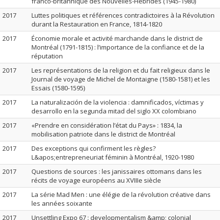
franco-britannique des Nouvelles-Hébrides (1945-1980)
2017
Luttes politiques et références contradictoires à la Révolution
durant la Restauration en France, 1814-1820
2017
Économie morale et activité marchande dans le district de
Montréal (1791-1815) : l’importance de la confiance et de la
réputation
2017
Les représentations de la religion et du fait religieux dans le
Journal de voyage de Michel de Montaigne (1580-1581) et les
Essais (1580-1595)
2017
La naturalización de la violencia : damnificados, víctimas y
desarrollo en la segunda mitad del siglo XX colombiano
2017
«Prendre en considération l’état du Pays» : 1834, la
mobilisation patriote dans le district de Montréal
2017
Des exceptions qui confirment les règles?
L&apos;entrepreneuriat féminin à Montréal, 1920-1980
2017
Questions de sources : les janissaires ottomans dans les
récits de voyage européens au XVIIIe siècle
2017
La série Mad Men : une élégie de la révolution créative dans
les années soixante
2017
Unsettling Expo 67 : developmentalism &amp; colonial