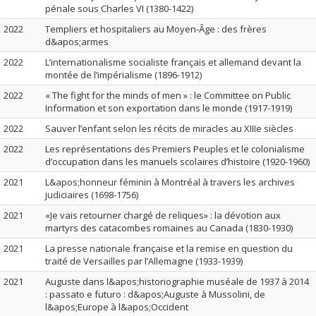
pénale sous Charles VI (1380-1422)
2022
Templiers et hospitaliers au Moyen-Âge : des frères
d&apos;armes
2022
L’internationalisme socialiste français et allemand devant la
montée de l’impérialisme (1896-1912)
2022
« The fight for the minds of men » : le Committee on Public
Information et son exportation dans le monde (1917-1919)
2022
Sauver l’enfant selon les récits de miracles au XIIIe siècles
2022
Les représentations des Premiers Peuples et le colonialisme
d’occupation dans les manuels scolaires d’histoire (1920-1960)
2021
L&apos;honneur féminin à Montréal à travers les archives
judiciaires (1698-1756)
2021
«Je vais retourner chargé de reliques» : la dévotion aux
martyrs des catacombes romaines au Canada (1830-1930)
2021
La presse nationale française et la remise en question du
traité de Versailles par l’Allemagne (1933-1939)
2021
Auguste dans l&apos;historiographie muséale de 1937 à 2014
: passato e futuro : d&apos;Auguste à Mussolini, de
l&apos;Europe à l&apos;Occident