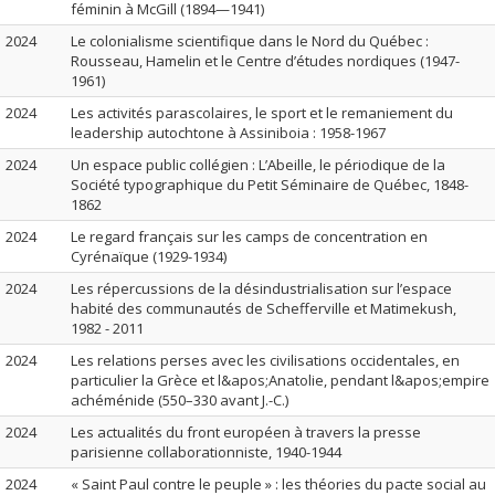
féminin à McGill (1894—1941)
2024
Le colonialisme scientifique dans le Nord du Québec :
Rousseau, Hamelin et le Centre d’études nordiques (1947-
1961)
2024
Les activités parascolaires, le sport et le remaniement du
leadership autochtone à Assiniboia : 1958-1967
2024
Un espace public collégien : L’Abeille, le périodique de la
Société typographique du Petit Séminaire de Québec, 1848-
1862
2024
Le regard français sur les camps de concentration en
Cyrénaïque (1929-1934)
2024
Les répercussions de la désindustrialisation sur l’espace
habité des communautés de Schefferville et Matimekush,
1982 - 2011
2024
Les relations perses avec les civilisations occidentales, en
particulier la Grèce et l&apos;Anatolie, pendant l&apos;empire
achéménide (550–330 avant J.-C.)
2024
Les actualités du front européen à travers la presse
parisienne collaborationniste, 1940-1944
2024
« Saint Paul contre le peuple » : les théories du pacte social au