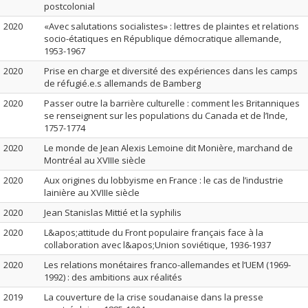
postcolonial
2020
«Avec salutations socialistes» : lettres de plaintes et relations
socio-étatiques en République démocratique allemande,
1953-1967
2020
Prise en charge et diversité des expériences dans les camps
de réfugié.e.s allemands de Bamberg
2020
Passer outre la barrière culturelle : comment les Britanniques
se renseignent sur les populations du Canada et de l’Inde,
1757-1774
2020
Le monde de Jean Alexis Lemoine dit Monière, marchand de
Montréal au XVIIIe siècle
2020
Aux origines du lobbyisme en France : le cas de l’industrie
lainière au XVIIIe siècle
2020
Jean Stanislas Mittié et la syphilis
2020
L&apos;attitude du Front populaire français face à la
collaboration avec l&apos;Union soviétique, 1936-1937
2020
Les relations monétaires franco-allemandes et l’UEM (1969-
1992) : des ambitions aux réalités
2019
La couverture de la crise soudanaise dans la presse