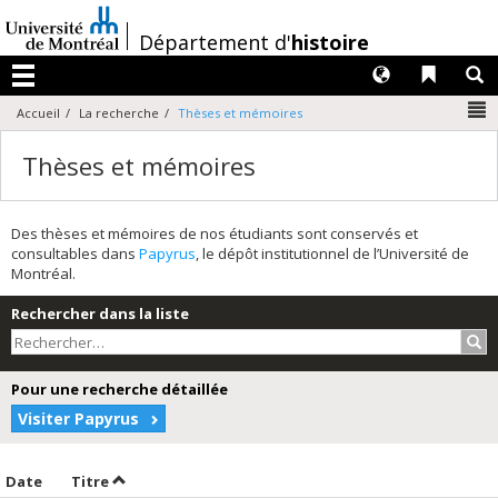
Passer
au
/
Département d'
histoire
contenu
Langues
Liens 
R
Menu
N
Accueil
La recherche
Thèses et mémoires
Thèses et mémoires
Des thèses et mémoires de nos étudiants sont conservés et
consultables dans
Papyrus
, le dépôt institutionnel de l’Université de
Montréal.
Rechercher dans la liste
Rec
Pour une recherche détaillée
Visiter Papyrus
Trier par date en ordre croissant
Trier par titre en ordre croissant
Date
Titre