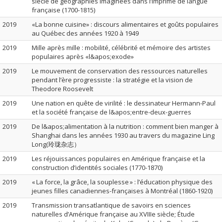
siècle de géographies imaginées dans l’imprimé de langue
française (1700-1815)
2019
«La bonne cuisine» : discours alimentaires et goûts populaires
au Québec des années 1920 à 1949
2019
Mille après mille : mobilité, célébrité et mémoire des artistes
populaires après «l&apos;exode»
2019
Le mouvement de conservation des ressources naturelles
pendant l’ère progressiste : la stratégie et la vision de
Theodore Roosevelt
2019
Une nation en quête de virilité : le dessinateur Hermann-Paul
et la société française de l&apos;entre-deux-guerres
2019
De l&apos;alimentation à la nutrition : comment bien manger à
Shanghai dans les années 1930 au travers du magazine Ling
Long(玲珑杂志）
2019
Les réjouissances populaires en Amérique française et la
construction d’identités sociales (1770-1870)
2019
« La force, la grâce, la souplesse » : l’éducation physique des
jeunes filles canadiennes-françaises à Montréal (1860-1920)
2019
Transmission transatlantique de savoirs en sciences
naturelles d’Amérique française au XVIIIe siècle; Étude