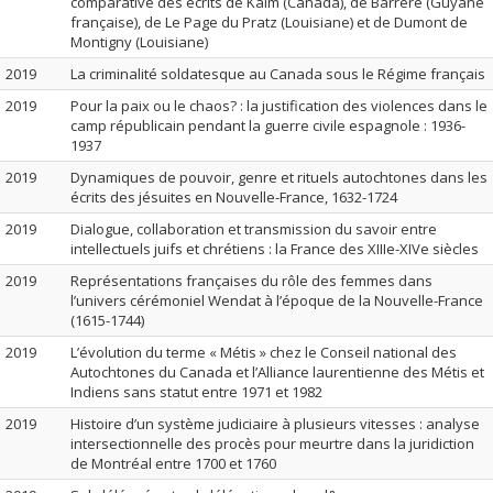
comparative des écrits de Kalm (Canada), de Barrère (Guyane
française), de Le Page du Pratz (Louisiane) et de Dumont de
Montigny (Louisiane)
2019
La criminalité soldatesque au Canada sous le Régime français
2019
Pour la paix ou le chaos? : la justification des violences dans le
camp républicain pendant la guerre civile espagnole : 1936-
1937
2019
Dynamiques de pouvoir, genre et rituels autochtones dans les
écrits des jésuites en Nouvelle-France, 1632-1724
2019
Dialogue, collaboration et transmission du savoir entre
intellectuels juifs et chrétiens : la France des XIIIe-XIVe siècles
2019
Représentations françaises du rôle des femmes dans
l’univers cérémoniel Wendat à l’époque de la Nouvelle-France
(1615-1744)
2019
L’évolution du terme « Métis » chez le Conseil national des
Autochtones du Canada et l’Alliance laurentienne des Métis et
Indiens sans statut entre 1971 et 1982
2019
Histoire d’un système judiciaire à plusieurs vitesses : analyse
intersectionnelle des procès pour meurtre dans la juridiction
de Montréal entre 1700 et 1760