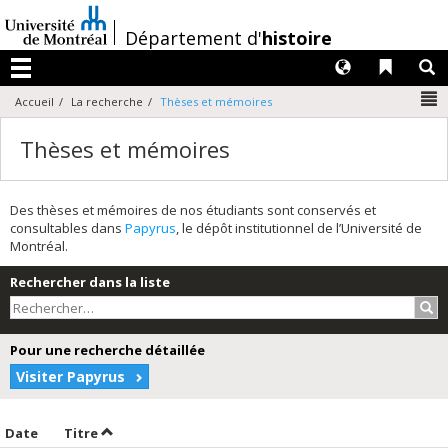
Passer
au
/
Département d'
histoire
contenu
Langues
Liens 
R
Menu
N
Accueil
La recherche
Thèses et mémoires
Thèses et mémoires
Des thèses et mémoires de nos étudiants sont conservés et
consultables dans
Papyrus
, le dépôt institutionnel de l’Université de
Montréal.
Rechercher dans la liste
Rec
Pour une recherche détaillée
Visiter Papyrus
Trier par date en ordre décroissant
Trier par titre en ordre décroissant
Date
Titre