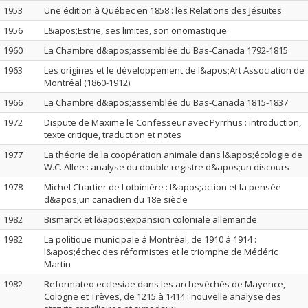
1953
Une édition à Québec en 1858 : les Relations des Jésuites
1956
L&apos;Estrie, ses limites, son onomastique
1960
La Chambre d&apos;assemblée du Bas-Canada 1792-1815
1963
Les origines et le développement de l&apos;Art Association de
Montréal (1860-1912)
1966
La Chambre d&apos;assemblée du Bas-Canada 1815-1837
1972
Dispute de Maxime le Confesseur avec Pyrrhus : introduction,
texte critique, traduction et notes
1977
La théorie de la coopération animale dans l&apos;écologie de
W.C. Allee : analyse du double registre d&apos;un discours
1978
Michel Chartier de Lotbinière : l&apos;action et la pensée
d&apos;un canadien du 18e siècle
1982
Bismarck et l&apos;expansion coloniale allemande
1982
La politique municipale à Montréal, de 1910 à 1914 :
l&apos;échec des réformistes et le triomphe de Médéric
Martin
1982
Reformateo ecclesiae dans les archevêchés de Mayence,
Cologne et Trèves, de 1215 à 1414 : nouvelle analyse des