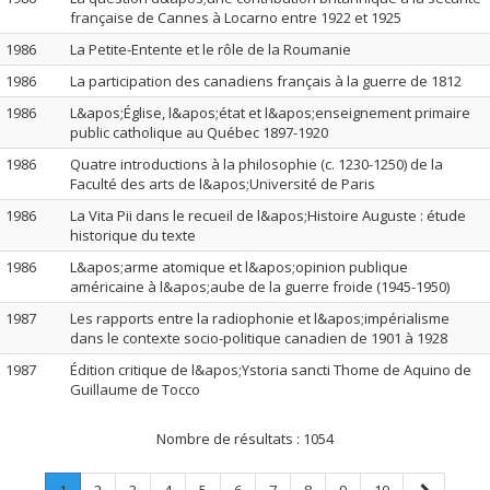
française de Cannes à Locarno entre 1922 et 1925
1986
La Petite-Entente et le rôle de la Roumanie
1986
La participation des canadiens français à la guerre de 1812
1986
L&apos;Église, l&apos;état et l&apos;enseignement primaire
public catholique au Québec 1897-1920
1986
Quatre introductions à la philosophie (c. 1230-1250) de la
Faculté des arts de l&apos;Université de Paris
1986
La Vita Pii dans le recueil de l&apos;Histoire Auguste : étude
historique du texte
1986
L&apos;arme atomique et l&apos;opinion publique
américaine à l&apos;aube de la guerre froide (1945-1950)
1987
Les rapports entre la radiophonie et l&apos;impérialisme
dans le contexte socio-politique canadien de 1901 à 1928
1987
Édition critique de l&apos;Ystoria sancti Thome de Aquino de
Guillaume de Tocco
Nombre de résultats :
1054
Page
.
Page
Page
Page
Page
Page
Page
Page
Page
Page
Page