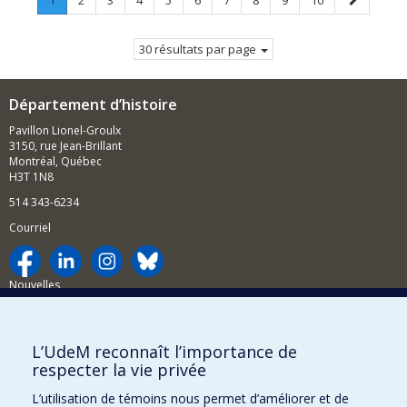
1
2
3
4
5
6
7
8
9
10
Page
suivante
courante.
30 résultats par page
Département d’histoire
Pavillon Lionel-Groulx
3150, rue Jean-Brillant
Montréal, Québec
H3T 1N8
514 343-6234
Courriel
Nouvelles
Activités
Comment soutenir le Département?
L’UdeM reconnaît l’importance de
respecter la vie privée
BESOIN D'AIDE?
L’utilisation de témoins nous permet d’améliorer et de
Plan du site