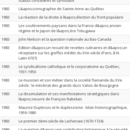
statuts conciliaires et synodaux
1982
L&apos;iconographie de Sainte Anne au Québec
1983
La réaction de la droite à l&apos;élection du front populaire
1983
Les soulèvements paysans dans la France d&apos;ancien
régime et le Japon de l&apos;ère Tokugawa
1983
John Neilson et la question nationale au Bas-Canada
1983
Edition d&apos;un recueil de recettes culinaires et d&apos;un
réceptaire sur les greffes inédits du XVe siècle (Paris, B.N.
Latin 6707)
1983
Le syndicalisme catholique et le corporatisme au Québec,
1931-1950
1983
Le musicien et son métier dans la société flamande du XVe
siècle : le mécènat des grands-ducs Valois de Bourgogne
1983
La dissimulation et ses manifestations stratégiques dans
l&apos;oeuvre de François Rabelais
1983
Maurice Duplessis et le duplessisme : bilan historiographique,
1959-1980
1983
Le premier demi-siècle de Lachenaie (1670-1724)
1986
La question d&apos;une contribution britannique à la sécurité